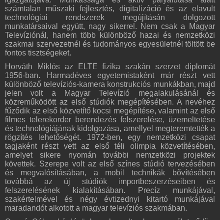
számtalan műszaki fejlesztés, digitalizáció és az elavult
technológiai rendszerek megújításán dolgozott
munkatársaival együtt, nagy sikerrel. Nem csak a Magyar
Televíziónál, hanem több különböző hazai és nemzetközi
szakmai szervezetnél és tudományos egyesületnél töltött be
fontos tisztségeket.
Horváth Miklós az ELTE fizika szakán szerzet diplomát
1956-ban. Harmadéves egyetemistaként már részt vett
különböző televíziós-kamera konstrukciós munkákban, majd
jelen volt a Magyar Televízió megalakulásánál és
közreműködött az első stúdiók megépítésében. A nevéhez
fűződik az első közvetítő kocsi megépítése, valamint az első
filmes telerekorder berendezés felszerelése, üzemeltetése
és technológiájának kidolgozása, amellyel megteremtették a
rögzítés lehetőségét. 1972-ben, egy nemzetközi csapat
tagjaként részt vett az első téli olimpia közvetítésében,
amelyet sikere nyomán további nemzetközi projektek
követtek. Szerepe volt az első színes stúdió tervezésében
és megvalósításában, a mobil technikák bővítésében
továbbá az új stúdiók importbeszerzéseiben és
felszerelésének kialakításában. Precíz munkájával,
szakértelmével és négy évtizednyi kitartó munkájával
maradandót alkotott a magyar televíziós szakmában.