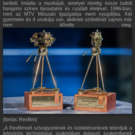
tanított. Imádta a munkáját, amelyet mindig össze tudott
hangolni színes társadalmi és családi életével. 1996-ban,
mint az MTV Műszaki Igazgatója ment nyugdíjba. Két
gyermeke és 4 unokája van, akiknek születését sajnos már
nem élhette meg.
(forrás: Rexfilm)
„A Rexfilmnél szívügyünknek és küldetésünknek tekintjük a
televíziós technológiai szakmában dolgozó szakemberek