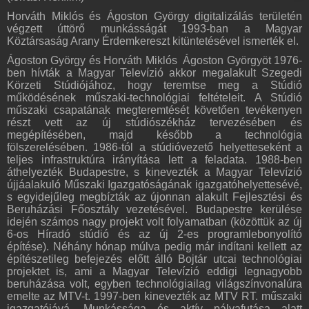
Horváth Miklós és Ágoston György digitalizálás területén
végzett úttörő munkásságát 1993-ban a Magyar
Köztársaság Arany Érdemkereszt kitüntetésével ismerték el.
Ágoston György és Horváth Miklós Ágoston Györgyöt 1976-
ben hívták a Magyar Televízió akkor megalakult Szegedi
Körzeti Stúdiójához, hogy teremtse meg a Stúdió
működésének műszaki-technológiai feltételeit. A Stúdió
műszaki csapatának megteremtését követően tevékenyen
részt vett az új stúdiószékház tervezésében és
megépítésében, majd később a technológia
fölszerelésében. 1986-tól a stúdióvezető helyetteseként a
teljes infrastruktúra irányítása lett a feladata. 1988-ben
áthelyezték Budapestre, s kinevezték a Magyar Televízió
újjáalakuló Műszaki Igazgatóságának igazgatóhelyettesévé,
s egyidejűleg megbízták az újonnan alakult Fejlesztési és
Beruházási Főosztály vezetésével. Budapestre kerülése
idején számos nagy projekt volt folyamatban (közöttük az új
6-os Híradó stúdió és az új 2-es programlebonyolító
építése). Néhány hónap múlva pedig már indítani kellett az
építészetileg befejezés előtt álló Bojtár utcai technológiai
projektet is, ami a Magyar Televízió eddigi legnagyobb
beruházása volt, egyben technológiailag világszínvonalúra
emelte az MTV-t. 1997-ben kinevezték az MTV RT. műszaki
igazgatójává. Munkássága és aktív pályafutása alatt