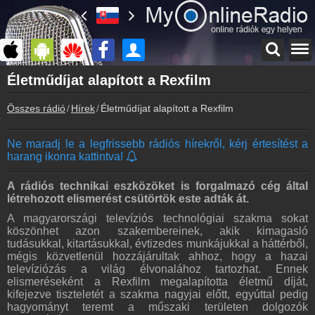
Főoldal
Életműdíjat alapított a Rexfilm
myonlineradio.hu
Összes rádió
Hírek
Életműdíjat alapított a Rexfilm
Bejelentkezés
Hozz létre saját fiókot!
Ne maradj le a legfrissebb rádiós hírekről, kérj értesítést a
Kapcsolat
harang ikonra kattintva!
Írj nekünk!
Partnerek
A rádiós technikai eszközöket is forgalmazó cég által
Rádiós partnerek
létrehozott elismerést csütörtök este adták át.
A magyarországi televíziós technológiai szakma sokat
Rádió beágyazás
köszönhet azon szakembereinek, akik kimagasló
Ágyazd be weboldaladba
tudásukkal, kitartásukkal, évtizedes munkájukkal a háttérből,
mégis közvetlenül hozzájárultak ahhoz, hogy a hazai
Online rádió készítés
televíziózás a világ élvonalához tartozhat. Ennek
Készítés lépésről lépésre
elismeréseként a Rexfilm megalapította életmű díját,
kifejezve tiszteletét a szakma nagyjai előtt, egyúttal pedig
hagyományt teremt a műszaki területen dolgozók