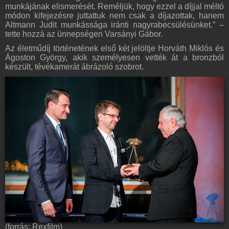
munkájának elismerését. Reméljük, hogy ezzel a díjjal méltó
módon kifejezésre juttattuk nem csak a díjazottak, hanem
Altmann Judit munkássága iránti nagyrabecsülésünket.” –
tette hozzá az ünnepségen Varsányi Gábor.
Az életműdíj történetének első két jelöltje Horváth Miklós és
Ágoston György, akik személyesen vették át a bronzból
készült, tévékamerát ábrázoló szobrot.
(forrás: Rexfilm)