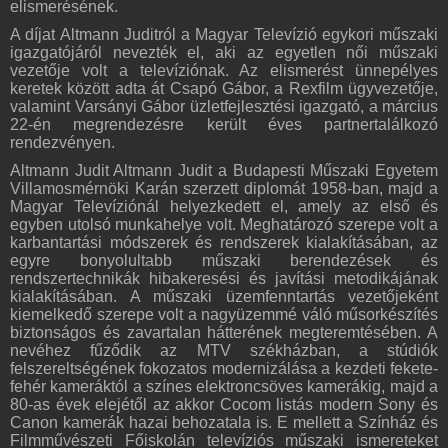
elismerésének.
A díjat Altmann Juditról a Magyar Televízió egykori műszaki
igazgatójáról nevezték el, aki az egyetlen női műszaki
vezetője volt a televíziónak. Az elismerést ünnepélyes
keretek között adta át Csapó Gábor, a Rexfilm ügyvezetője,
valamint Varsányi Gábor üzletfejlesztési igazgató, a március
22-én megrendezésre került éves partnertalálkozó
rendezvényen.
Altmann Judit Altmann Judit a Budapesti Műszaki Egyetem
Villamosmérnöki Karán szerzett diplomát 1958-ban, majd a
Magyar Televíziónál helyezkedett el, amely az első és
egyben utolsó munkahelye volt. Meghatározó szerepe volt a
karbantartási módszerek és rendszerek kialakításában, az
egyre bonyolultabb műszaki berendezések és
rendszertechnikák hibakeresési és javítási metodikájának
kialakításában. A műszaki üzemfenntartás vezetőjeként
kiemelkedő szerepe volt a nagyüzemmé váló műsorkészítés
biztonságos és zavartalan hátterének megteremtésében. A
nevéhez fűződik az MTV székházban, a stúdiók
felszereltségének fokozatos modernizálása a kezdeti fekete-
fehér kameráktól a színes elektroncsöves kamerákig, majd a
80-as évek elejétől az akkor Cocom listás modern Sony és
Canon kamerák hazai behozatala is. E mellett a Színház és
Filmművészeti Főiskolán televíziós műszaki ismereteket