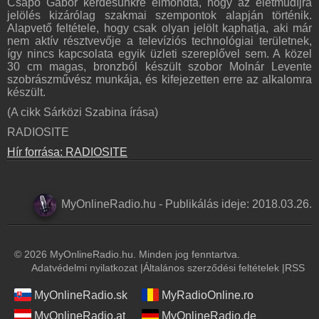
Csapó Gábor kérdésünkre elmondta, hogy az életműdíjra
jelölés kizárólag szakmai szempontok alapján történik.
Alapvető feltétele, hogy csak olyan jelölt kaphatja, aki már
nem aktív résztvevője a televíziós technológiai területnek,
így nincs kapcsolata egyik üzleti szereplővel sem. A közel
30 cm magas, bronzból készült szobor Molnár Levente
szobrászművész munkája, és kifejezetten erre az alkalomra
készült.
(A cikk Sárközi Szabina írása)
RADIOSITE
Hír forrása: RADIOSITE
MyOnlineRadio.hu
-
Publikálás ideje:
2018.03.26.
© 2026 MyOnlineRadio.hu. Minden jog fenntartva.
Adatvédelmi nyilatkozat
|
Általános szerződési feltételek
|
RSS
MyOnlineRadio.sk
MyRadioOnline.ro
MyOnlineRadio.at
MyOnlineRadio.de