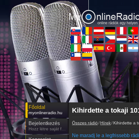
Főoldal
Kihirdette a tokaji 
myonlineradio.hu
Összes rádió
Hírek
Kihirdette a
Bejelentkezés
Hozz létre saját fiókot!
Ne maradj le a legfrissebb rádió