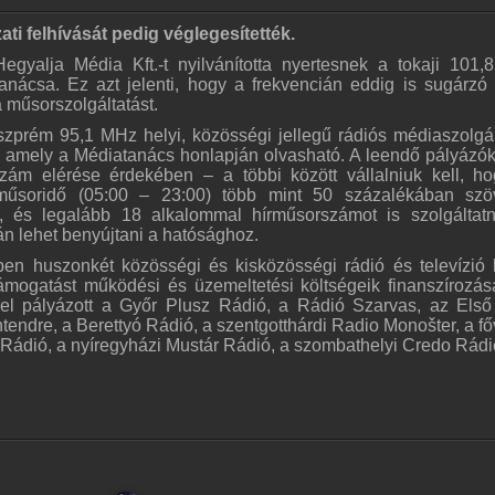
ti felhívását pedig véglegesítették.
egyalja Média Kft.-t nyilvánította nyertesnek a tokaji 101
ácsa. Ez azt jelenti, hogy a frekvencián eddig is sugárzó
 a műsorszolgáltatást.
eszprém 95,1 MHz helyi, közösségi jellegű rádiós médiaszolgál
t, amely a Médiatanács honlapján olvasható. A leendő pályázó
ám elérése érdekében – a többi között vállalniuk kell, h
 műsoridő (05:00 – 23:00) több mint 50 százalékában sz
, és legalább 18 alkalommal hírműsorszámot is szolgáltat
án lehet benyújtani a hatósághoz.
en huszonkét közösségi és kisközösségi rádió és televízió 
támogatást működési és üzemeltetési költségeik finanszírozás
rel pályázott a Győr Plusz Rádió, a Rádió Szarvas, az Első
endre, a Berettyó Rádió, a szentgotthárdi Radio Monošter, a fő
l Rádió, a nyíregyházi Mustár Rádió, a szombathelyi Credo Rádi