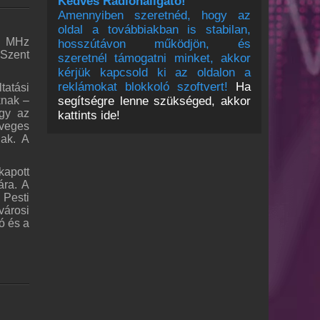
Kedves Rádióhallgató!
Amennyiben szeretnéd, hogy az
oldal a továbbiakban is stabilan,
,8 MHz
hosszútávon működjön, és
 Szent
szeretnél támogatni minket, akkor
kérjük kapcsold ki az oldalon a
reklámokat blokkoló szoftvert!
Ha
tatási
segítségre lenne szükséged, akkor
knak –
ogy az
kattints ide!
öveges
nak. A
kapott
ára. A
 Pesti
városi
ó és a