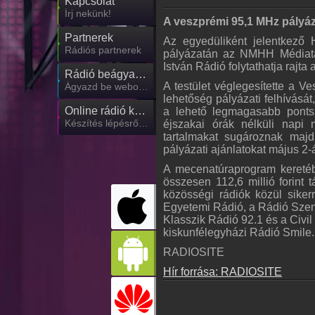
Kapcsolat
Írj nekünk!
A veszprémi 95,1 MHz pályáza
Partnerek
Az egyedüliként jelentkező H
Rádiós partnerek
pályázatán az NMHH Médiatan
István Rádió folytathatja rajta
Rádió beágyazás
A testület véglegesítette a V
Ágyazd be weboldaladba
lehetőség pályázati felhívásá
Online rádió készítés
a lehető legmagasabb pontsz
Készítés lépésről lépésre
éjszakai órák nélküli napi
tartalmakat sugároznak majd
pályázati ajánlatokat május 2-
A mecenatúraprogram keretéb
összesen 112,6 millió forint 
közösségi rádiók közül siker
Egyetemi Rádió, a Rádió Szent
Klasszik Rádió 92.1 és a Civi
kiskunfélegyházi Rádió Smile.
RADIOSITE
Hír forrása: RADIOSITE