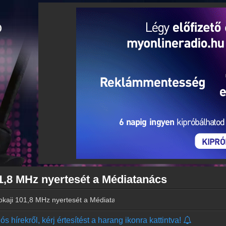
101,8 MHz nyertesét a Médiatanács
 tokaji 101,8 MHz nyertesét a Médiatanács
s hírekről, kérj értesítést a harang ikonra kattintva!