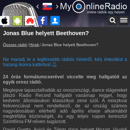
Főoldal
Jonas Blue helyett Beethoven?
myonlineradio.hu
Összes rádió
Hírek
Jonas Blue helyett Beethoven?
Bejelentkezés
Hozz létre saját fiókot!
Ne maradj le a legfrissebb rádiós hírekről, kérj értesítést a
Kapcsolat
harang ikonra kattintva!
Írj nekünk!
Partnerek
24 órás formátumcserével viccelte meg hallgatóit az
Rádiós partnerek
egyik orosz rádió.
Meglepve tapasztalhatták az oroszországi, dance slágereket
Rádió beágyazás
játszó Radio Record hallgatói vasárnap reggel, hogy
Ágyazd be weboldaladba
kedvenc állomásukon klasszikus zene szól. A moszkvai
frekvenciával nem rendelkező, de az ország számos
Online rádió készítés
nagyvárosában elérhető adó április elseje alkalmából
Készítés lépésről lépésre
megtréfálta közönségét, és egy teljes napon keresztül
Szimfónia FM néven sugárzott.
David Guetta, Avicii és Tiësto dalai helyett Mozart, Vivaldi