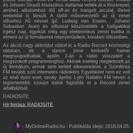
és Johann Strauß klasszikus dallamai vették át a főszerepet,
amihez alkalomhoz illő off-air és hangzó arculat, illetve
weboldal is társult. A rádió műsorvezetői az új zenei
stílushoz hű névvel (pl. Ludwig van Krasin, Johann
Sebastian Jean) és stílussal köszöntötték a hallgatókat
egész nap, egyikük még egy elektronikus zenei buliba is
elment az új formátumot népszerűsíteni, korabeli öltözetben.
Az akció nagy aktivitást váltott ki a Radio Record közösségi
oldalain, de a dance zene kedvelői hamar
megnyugodhattak, április 2-án a rádió visszatért a
megszokott programminghoz. Akinek esetleg megtetszett az
új formátum, annak sem kellett elkeserednie, a Szimfónia
FM tovább szól internetes rádióként. Egyébként nem ez volt
az első ilyen eset, tavaly április 1-jén Nafatlin FM néven a
legismertebb szovjet dalok foglalták el a Record zenei
adatbázisát.
RADIOSITE
Hír forrása: RADIOSITE
MyOnlineRadio.hu
-
Publikálás ideje:
2018.04.05.