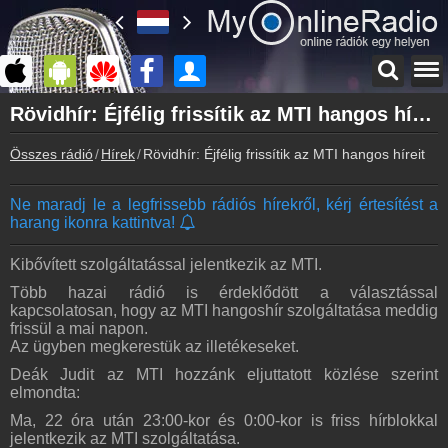
Főoldal
Rövidhír: Éjfélig frissítik az MTI hangos híreit
myonlineradio.hu
Összes rádió
Hírek
Rövidhír: Éjfélig frissítik az MTI hangos híreit
Bejelentkezés
Hozz létre saját fiókot!
Ne maradj le a legfrissebb rádiós hírekről, kérj értesítést a
Kapcsolat
harang ikonra kattintva!
Írj nekünk!
Partnerek
Kibővített szolgáltatással jelentkezik az MTI.
Rádiós partnerek
Több hazai rádió is érdeklődött a választással
kapcsolatosan, hogy az MTI hangoshír szolgáltatása meddig
Rádió beágyazás
frissül a mai napon.
Ágyazd be weboldaladba
Az ügyben megkerestük az illetékeseket.
Online rádió készítés
Deák Judit az MTI hozzánk eljuttatott közlése szerint
Készítés lépésről lépésre
elmondta:
Ma, 22 óra után 23:00-kor és 0:00-kor is friss hírblokkal
jelentkezik az MTI szolgáltatása.