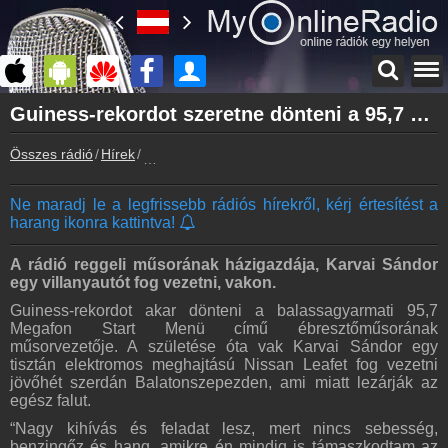
Főoldal
Guiness-rekordot szeretne dönteni a 95,7 Megafon műsorvezetője
myonlineradio.hu
Összes rádió
Hírek
Guiness-rekordot szeretne dönteni a 95,7 Meg
Bejelentkezés
Hozz létre saját fiókot!
Ne maradj le a legfrissebb rádiós hírekről, kérj értesítést a
Kapcsolat
harang ikonra kattintva!
Írj nekünk!
Partnerek
A rádió reggeli műsorának házigazdája, Karvai Sándor
Rádiós partnerek
egy villanyautót fog vezetni, vakon.
Guiness-rekordot akar dönteni a balassagyarmati 95,7
Rádió beágyazás
Megafon Start Menü című ébresztőműsorának
Ágyazd be weboldaladba
műsorvezetője. A születése óta vak Karvai Sándor egy
tisztán elektromos meghajtású Nissan Leafet fog vezetni
Online rádió készítés
jövőhét szerdán Balatonszepezden, ami miatt lezárják az
Készítés lépésről lépésre
egész falut.
“Nagy kihívás és feladat lesz, mert nincs sebesség,
benzingőz és hang, amikre én mindig is támaszkodtam az