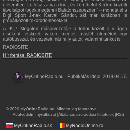
életemben. Le lesz zárva a főút, és körülbelül 3-5 km közötti
távolságot fogok megtenni Balatonszepezden” – mondta el a
Digi Sport 1-nek Karvai Sándor, aki már korábban is
próbálkozott rekorddöntésekkel.
A 95,7 Megafon műsorvezetője a többi között a világon
elsőként jetskizett vakon, megtett másfél kilométert egy
autóbusszal, és vezetett már rally autót, valamint tankot is.
RADIOSITE
Hír forrása: RADIOSITE
MyOnlineRadio.hu
-
Publikálás ideje:
2018.04.17.
© 2026 MyOnlineRadio.hu. Minden jog fenntartva.
Adatvédelmi nyilatkozat
|
Általános szerződési feltételek
|
RSS
MyOnlineRadio.sk
MyRadioOnline.ro