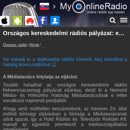
Főoldal
Országos kereskedelmi rádiós pályázat: egyre közelebb lehet az eredményhirdetés
myonlineradio.hu
Összes rádió
Hírek
Országos kereskedelmi rádiós pályázat: egyre 
Bejelentkezés
Hozz létre saját fiókot!
Ne maradj le a legfrissebb rádiós hírekről, kérj értesítést a
Kapcsolat
harang ikonra kattintva!
Írj nekünk!
Partnerek
A Médiatanács folytatja az eljárást.
Rádiós partnerek
Tovább haladhat az országos kereskedelmi rádiós
frekvenciacsomag pályázati eljárása, derül ki a Nemzeti
Rádió beágyazás
Média- és Hírközlési Hatóság Médiatanácsának e hétre
Ágyazd be weboldaladba
vonatkozó napirendi pontjaiból.
Online rádió készítés
Ahogy arról múlthéten beszámoltunk, az Advenio Zrt. által
Készítés lépésről lépésre
indított bírósági eljárásban a bíróság a Médiatanácsnak
adott igazat, így a Hold Rádiós és Televíziós Reklám Kft.
maradt az egyedüli jelentkező a médiaszolgáltatási
lehetőségért.