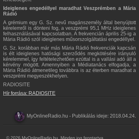
Ideiglenes engedéllyel maradhat Veszprémben a Mária
Rádió
A grémium egy G. Sz. nevű magánszemély által benyújtott
kérelemről is dönteni fog, a veszprémi 95,1 MHz ideiglenes
felhasználásával kapcsolatban. A frekvencián április 25-ig a
Mária Rádió szól ideiglenes műsorszolgáltatási engedéllyel.
G. Sz. korábban már más Mária Rádió frekvenciák kapcsán
is élt ideiglenes hatósági szerződés megkötésére irányuló
kérelemmel, így feltételezhetően ezúttal is a vallási adó áll a
kérvény mögött. Amennyiben a Médiatanács elfogadja, a
Mária Rádió átmenetileg továbbra is az éterben maradhat a
veszprémi megyeszékhelyen.
RADIOSITE
Hír forrása: RADIOSITE
MyOnlineRadio.hu
-
Publikálás ideje:
2018.04.24.
© 2026 MyOnlineRadio.hu. Minden jog fenntartva.