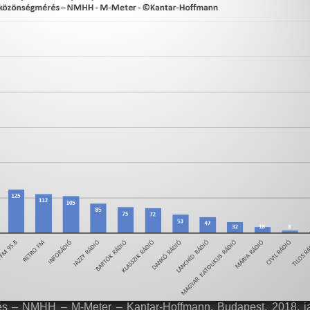
és – NMHH – M-Meter – Kantar-Hoffmann, Budapest, 2018. j