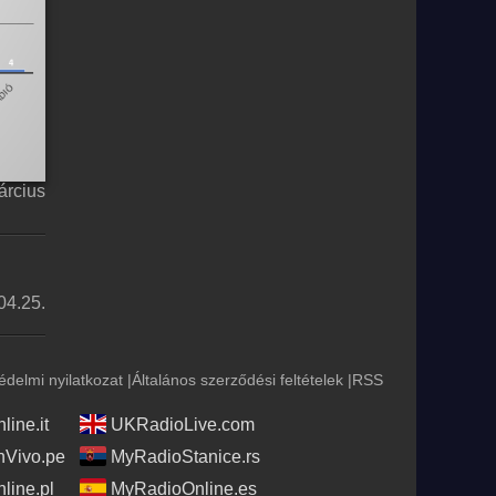
árcius
04.25.
édelmi nyilatkozat
|
Általános szerződési feltételek
|
RSS
ine.it
UKRadioLive.com
Vivo.pe
MyRadioStanice.rs
line.pl
MyRadioOnline.es