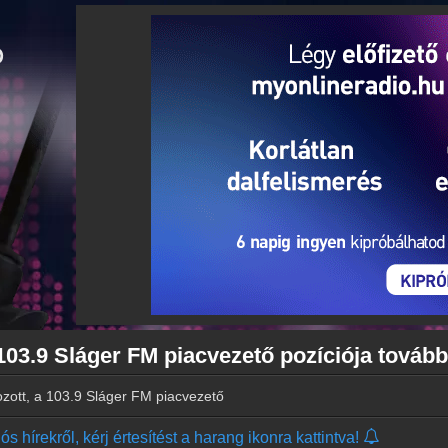
 103.9 Sláger FM piacvezető pozíciója továb
ozott, a 103.9 Sláger FM piacvezető pozíciója tovább erősödött
s hírekről, kérj értesítést a harang ikonra kattintva!