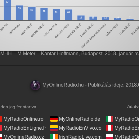
MHH – M-Meter – Kantar-Hoffmann, Budapest, 2018. január-m
MyOnlineRadio.hu
-
Publikálás ideje:
2018.
Adatv
en jog fenntartva.
MyRadioOnline.ro
MyOnlineRadio.de
MyRadioOnl
MyRadioEnLigne.fr
MyRadioEnVivo.co
MyRadioEn
MyOnlineRadio.cz
IrishRadioLive.com
MyRadioOn