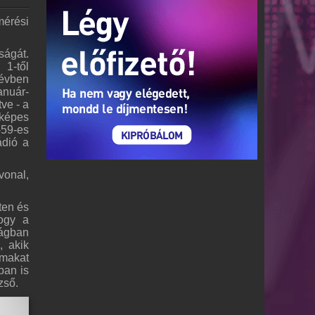
mérési
ságát.
 1-től
 évben
anuár-
ve - a
őképes
-59-es
ádió a
vonal,
ten és
ogy a
ságban
, akik
makat
ban is
ezső.