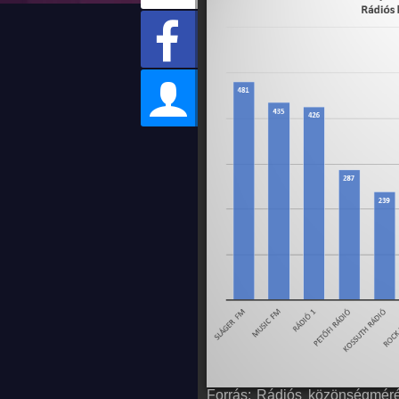
Forrás: Rádiós közönségmér