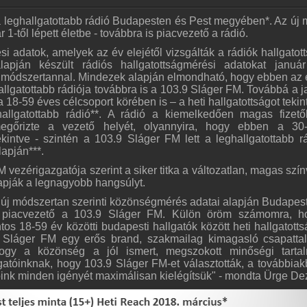
 leghallgatottabb rádió Budapesten és Pest megyében*. Az új 
1-től lépett életbe - továbbra is piacvezető a rádió.
i adatok, amelyek az év elejétől vizsgálták a rádiók hallgatott
pján készült rádiós hallgatottságmérési adatokat január
 módszertannal. Mindezek alapján elmondható, hogy ebben az
lgatottabb rádiója továbbra is a 103.9 Sláger FM. Továbbá a j
 18-59 éves célcsoport körében is – a heti hallgatottságot tekint
allgatottabb rádió**. A rádió a kiemelkedően magas fizet
megőrizte a vezető helyét, olyannyira, hogy ebben a 30
kintve - szintén a 103.9 Sláger FM lett a leghallgatottabb r
lapján***.
vezérigazgatója szerint a siker titka a változatlan, magas szín
apják a legnagyobb hangsúlyt.
 új módszertan szerinti közönségmérés adatai alapján Budapes
 piacvezető a 103.9 Sláger FM. Külön öröm számomra, h
os 18-59 év közötti budapesti hallgatók között heti hallgatott
9 Sláger FM egy erős brand, szakmailag kimagasló csapattal
gy a közönség a jól ismert, megszokott minőségi tartal
atóinknak, hogy 103.9 Sláger FM-et választották, a továbbiak
óink minden igényét maximálisan kielégítsük" - mondta Ürge D