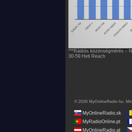
***Rádiós közönségmérés – N
30-59 Heti Reach
© 2026 MyOnlineRadio.hu. Mind
MyOnlineRadio.sk
MyRadioOnline.pt
MyOnlineRadio.at