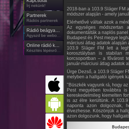
Kapcsolat
Írj nekünk!
2018-ban a 103.9 Sláger FM a
módszer alapján - amely január 
Partnerek
Rádiós partnerek
Elérhetővé váltak azok a mérés
Az egységes módszertan ala
Rádió beágyazás
dokumentálták a naplós panel
Ágyazd be weboldaladba
Budapest és Pest megye leghal
márciusi átlag adatok alapján a
Online rádió készítés
103.9 Sláger FM lett a legh
Készítés lépésről lépésre
korosztályban is stabilan 
korcsoportban – a fővárost te
január-márciusi átlag adatok a
Ürge Dezső, a 103.9 Sláger FM 
melyben a hallgatói igények k
"Büszkék vagyunk rá, hogy az
Pest megyében továbbra is
kereskedelmileg kiemelten font
is az élre kerültünk. A 103.
naponta azon dolgoznak, ho
élvezhesse. Köszönjük a hallg
azon dolgozunk, hogy hallgat