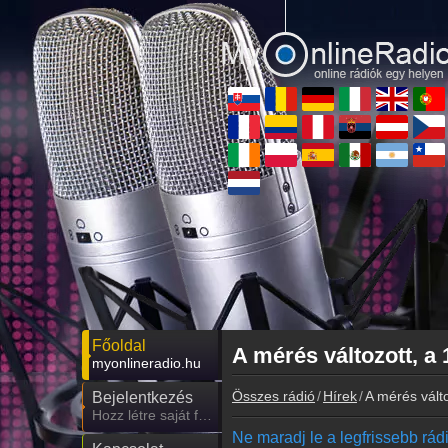
Főoldal
A mérés változott, a
myonlineradio.hu
Összes rádió
Hírek
A mérés vált
Bejelentkezés
Hozz létre saját fiókot!
Ne maradj le a legfrissebb rádió