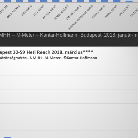
HH – M-Meter – Kantar-Hoffmann, Budapest, 2018. január-m