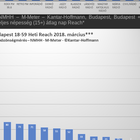
NMHH – M-Meter – Kantar-Hoffmann, Budapest, Budapest +
eljes népesség (15+) átlag nap Reach*