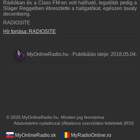
Rádióban és a Class FM-en volt hallható, legutóbb pedig a
Sláger Reggelben ébresztette a hallgatókat, egészen tavaly
decemberig.
RADIOSITE
Hír forrása: RADIOSITE
MyOnlineRadio.hu
-
Publikálás ideje:
2018.05.04.
© 2026 MyOnlineRadio.hu. Minden jog fenntartva.
Adatvédelmi nyilatkozat
|
Általános szerződési feltételek
|
RSS
MyOnlineRadio.sk
MyRadioOnline.ro