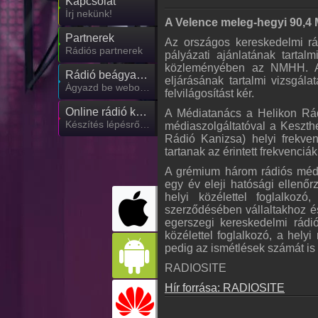
Kapcsolat
Írj nekünk!
A Velence meleg-hegyi 90,4 M
Partnerek
Az országos kereskedelmi rád
Rádiós partnerek
pályázati ajánlatának tartalm
közleményében az NMHH. A
Rádió beágyazás
eljárásának tartalmi vizsgál
Ágyazd be weboldaladba
felvilágosítást kér.
Online rádió készítés
A Médiatanács a Helikon Rád
Készítés lépésről lépésre
médiaszolgáltatóval a Keszt
Rádió Kanizsa) helyi frekvenc
tartanak az érintett frekvenci
A grémium három rádiós médias
egy év eleji hatósági ellenő
helyi közélettel foglalkoz
szerződésében vállaltakhoz é
egerszegi kereskedelmi rádi
közélettel foglalkozó, a hely
pedig az ismétlések számát is 
RADIOSITE
Hír forrása: RADIOSITE