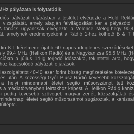
Hz pályázata is folytatódik.
iós pályázati eljárásban a testület elvégezte a Hold Reklá
i vizsgálatát, amely alapján felvilágosítást kér a pályázótól 
 tanács ugyancsak elvégezte a Velence Meleg-hegy 90,
atát, amelynek eredményeként a Rádió 1-hez köthető B & T Kf
ió Kft. kérelmeire újabb 60 napos ideiglenes szerződéseket
hely 99,4 MHz (Helikon Rádió) és a Nagykanizsa 95,6 MHz (H
iákra a július 14-ig terjedő időszakra, tekintettel arra, ho
ákhoz kapcsolódó pályázati eljárások.
zolgáltatót 40-40 ezer forint bírság megfizetésére kötelezet
rzés után. A közösségi Győr Plusz Rádió kevesebb közszolgál
ó, a helyi mindennapi életet segítő műsorszámot tett k
s a médiatörvényben leírtakhoz képest. A Helikon Rádió kaniz
ói pedig kevesebb szöveget, magyar zenét, közszolgálati és
i mindennapi életet segítő műsorszámot sugároztak, a kanizsa
túllépte.