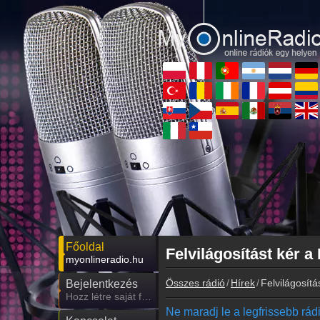
Főoldal
Felvilágosítást kér a
myonlineradio.hu
Összes rádió
Hírek
Felvilágosítá
Bejelentkezés
Hozz létre saját fiókot!
Ne maradj le a legfrissebb rádió