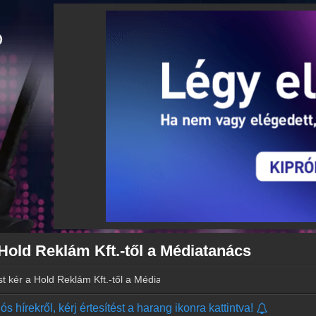
 Hold Reklám Kft.-től a Médiatanács
st kér a Hold Reklám Kft.-től a Médiatanács
s hírekről, kérj értesítést a harang ikonra kattintva!