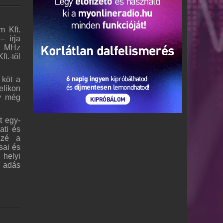
m Kft.
– írja
4 MHz
t.-től
 köt a
elikon
gy még
t egy-
ati és
özzé a
sai és
 helyi
i adás