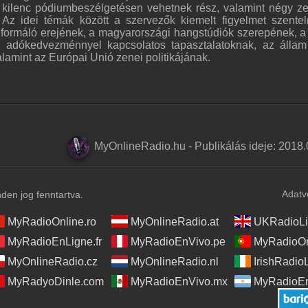
s kilenc pódiumbeszélgetésen vehetnek rész, valamint négy z
. Az idei témák között a szervezők kiemelt figyelmet szente
gformáló erejének, a magyarországi hangstúdiók szerepének, a
gi adókedvezménnyel kapcsolatos tapasztalatoknak, az álla
amint az Európai Unió zenei politikájának.
MyOnlineRadio.hu
-
Publikálás ideje:
2018.
Adatv
en jog fenntartva.
MyRadioOnline.ro
MyOnlineRadio.at
UKRadioLi
MyRadioEnLigne.fr
MyRadioEnVivo.pe
MyRadioOn
MyOnlineRadio.cz
MyOnlineRadio.nl
IrishRadio
MyRadyoDinle.com
MyRadioEnVivo.mx
MyRadioEn