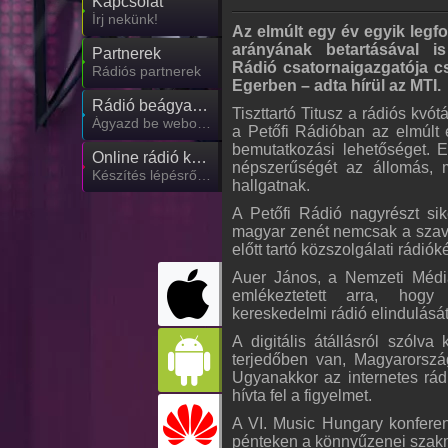
Kapcsolat
Írj nekünk!
Az elmúlt egy év egyik legf
arányának betartásával is
Partnerek
Rádió csatornaigazgatója c
Rádiós partnerek
Egerben – adta hírül az MTI.
Rádió beágyazás
Tiszttartó Titusz a rádiós kvó
Ágyazd be weboldaladba
a Petőfi Rádióban az elmúl
bemutatkozási lehetőséget. 
Online rádió készítés
népszerűségét az állomás, m
Készítés lépésről lépésre
hallgatnak.
A Petőfi Rádió nagyrészt sike
magyar zenét nemcsak a szavak,
előtt tartó közszolgálati rádi
Auer János, a Nemzeti Médi
emlékeztetett arra, ho
kereskedelmi rádió elindulásá
A digitális átállásról szólva 
terjedőben van, Magyarorszá
Ugyanakkor az internetes rád
hívta fel a figyelmet.
A VI. Music Hungary konferenc
pénteken a könnyűzenei szakma