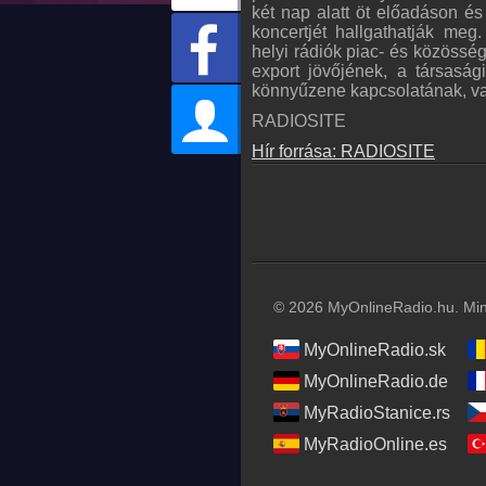
két nap alatt öt előadáson é
koncertjét hallgathatják meg
helyi rádiók piac- és közössé
export jövőjének, a társasá
könnyűzene kapcsolatának, val
RADIOSITE
Hír forrása: RADIOSITE
© 2026 MyOnlineRadio.hu. Mind
MyOnlineRadio.sk
MyOnlineRadio.de
MyRadioStanice.rs
MyRadioOnline.es