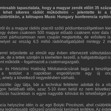
ontosabb tapasztalata, hogy a magyar zenék előírt 35 száz
 lehet sikeres rádiót működtetni – jelentette ki a P
sütörtökön, a kétnapos Music Hungary konferencia nyitó
táról és a magyar rádiós piacról szóló pódiumbeszélgetésen kie
t egy évben csaknem 500 magyar előadó csaknem ezer dala 
Ezzel párhuzamosan nem csupán megtartotta, de erősíteni is
elyet az ország 6,5 millió rádióhallgatójából mintegy 2 mi
rrel teljesítette az elmúlt egy évben eltervezett változtatáso
 de a tettek szintjén is kiemelten kezelő, a hallgatottságot i
óként működik – fogalmazott a csatornaigazgató.
a- és Hírközlési Hatóság Médiatanácsának tagja a beszélg
gy a testület a napokban engedélyezte egy új ors
t, amely a következő negyedévben várható.
közölte: úgy látja, bár a technikai feltételei adottak és a vi
gon belátható időn, azaz 5-10 éven belül ez nem következ
iózás hazánkban is egyre nagyobb kihívást és lehetőséget je
ia helyszíne idén is az egri Bolyki Pincészet, ahol csütörtö
 legfontosabb időszerű problémái kerülnek terítékre. Az érde