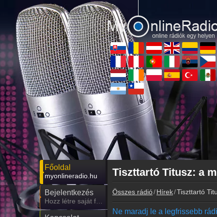
Főoldal
Tiszttartó Titusz: a 
myonlineradio.hu
Összes rádió
Hírek
Tiszttartó Ti
Bejelentkezés
Hozz létre saját fiókot!
Ne maradj le a legfrissebb rádió