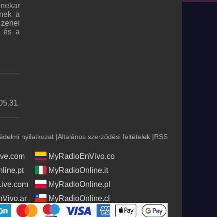
enekar
lnek a
 zenei
m és a
05.31.
édelmi nyilatkozat
|
Általános szerződési feltételek
|
RSS
ve.com
MyRadioEnVivo.co
line.pt
MyRadioOnline.it
Live.com
MyRadioOnline.pl
Vivo.ar
MyRadioOnline.cl