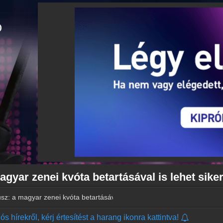
magyar zenei kvóta betartásával is lehet sike
tusz: a magyar zenei kvóta betartásával is lehet sikeres egy rádió
s hírekről, kérj értesítést a harang ikonra kattintva!