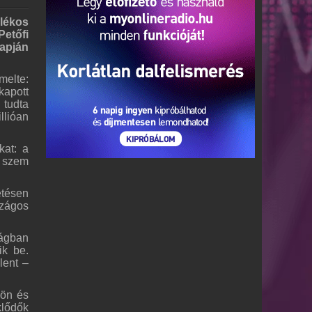
alékos
etőfi
napján
melte:
kapott
 tudta
llióan
kat: a
s szem
etésen
zágos
lágban
ik be.
lent –
kön és
klődők