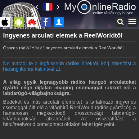
Főoldal
Ingyenes arculati elemek a ReelWorldtől
myonlineradio.hu
Összes rádió
Hírek
Ingyenes arculati elemek a ReelWorldtől
Bejelentkezés
Hozz létre saját fiókot!
Ne maradj le a legfrissebb rádiós hírekről, kérj értesítést a
Kapcsolat
harang ikonra kattintva!
Írj nekünk!
Partnerek
A világ egyik legnagyobb rádiós hangzó arculatokat
Rádiós partnerek
gyártó cége díjtalan imaging csomaggal rukkolt elő a
labdarúgó-világbajnokságra.
Rádió beágyazás
Bedeket és más arculati elemeket is tartalmazó ingyenes
Ágyazd be weboldaladba
csomaggal állt elő a világhírű ReelWorld rádiós gyártócég a
hamarosan megkezdődő oroszországi labdarúgó-
Online rádió készítés
világbajnokság alkalmából. Az összeállítást a
Készítés lépésről lépésre
http://reelworld.com/contact oldalon lehet igényelni.