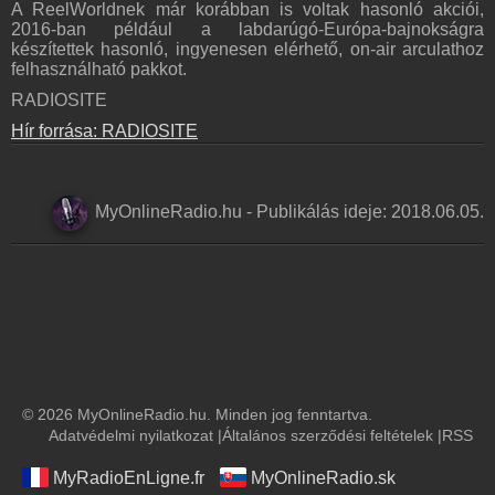
A ReelWorldnek már korábban is voltak hasonló akciói,
2016-ban például a labdarúgó-Európa-bajnokságra
készítettek hasonló, ingyenesen elérhető, on-air arculathoz
felhasználható pakkot.
RADIOSITE
Hír forrása: RADIOSITE
MyOnlineRadio.hu
-
Publikálás ideje:
2018.06.05.
© 2026 MyOnlineRadio.hu. Minden jog fenntartva.
Adatvédelmi nyilatkozat
|
Általános szerződési feltételek
|
RSS
MyRadioEnLigne.fr
MyOnlineRadio.sk