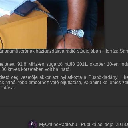
vánságműsorának házigazdája a rádió stúdiójában – forrás: Sár
eltetett, 91,8 MHz-en sugárzó rádió 2011. október 10-én indu
30 km-es körzetében volt hallható.
dtető cég vezetője akkor azt nyilatkozta a Püspökladányi Hír
rek minél több emberhez való eljuttatása, valamint kellemes ze
ltatása.
MyOnlineRadio.hu
-
Publikálás ideje:
2018.