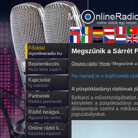
Főoldal
Megszűnik a Sárrét 
myonlineradio.hu
Összes rádió
Hírek
Megszűnik a
Bejelentkezés
Hozz létre saját fiókot!
Ne maradj le a legfrissebb rádió
Kapcsolat
Írj nekünk!
A püspökladányi rádiónak júni
Partnerek
Befejezi a műsorszolgáltatást 
Rádiós partnerek
kénytelen a püspökladányi a
álláspontjuk szerint a médias
Rádió beágyazás
jogszabályokat.
Ágyazd be weboldaladba
Online rádió készítés
Készítés lépésről lépésre