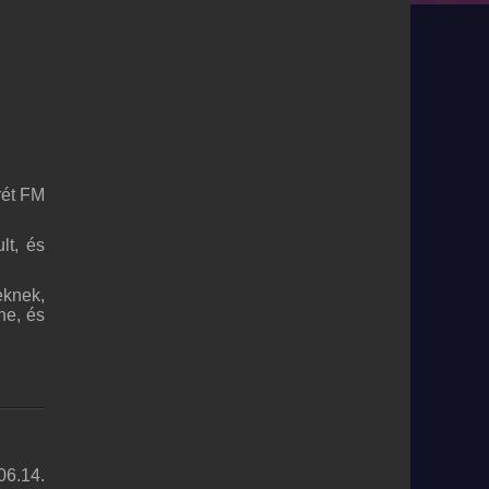
rét FM
lt, és
eknek,
ne, és
06.14.