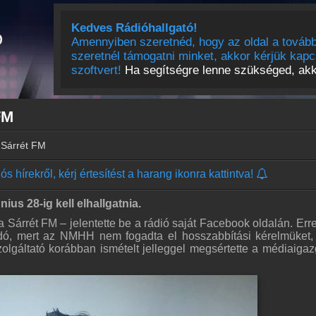
Kedves Rádióhallgató!
Amennyiben szeretnéd, hogy az oldal a tovább
szeretnél támogatni minket, akkor kérjük kapc
szoftvert!
Ha segítségre lenne szükséged, akko
FM
 Sárrét FM
s hírekről, kérj értesítést a harang ikonra kattintva!
us 28-ig kell elhallgatnia.
a Sárrét FM – jelentette be a rádió saját Facebook oldalán. Erre
dó, mert az NMHH nem fogadta el hosszabbítási kérelmüket,
zolgáltató korábban ismételt jelleggel megsértette a médiaigaz