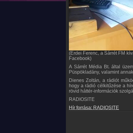
(Erdei Ferenc, a Sárrét FM kí
Facebook)
A Sárrét Média Bt. által üzem
Püspökladány, valamint annak 
Dienes Zoltán, a rádiót műkö
hogy a rádió célkitűzése a hí
rövid háttér-információk szolgá
RADIOSITE
Hír forrása: RADIOSITE