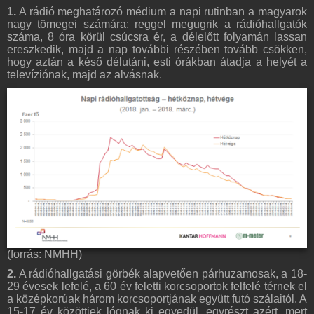
1.
A rádió meghatározó médium a napi rutinban a magyarok
nagy tömegei számára: reggel megugrik a rádióhallgatók
száma, 8 óra körül csúcsra ér, a délelőtt folyamán lassan
ereszkedik, majd a nap további részében tovább csökken,
hogy aztán a késő délutáni, esti órákban átadja a helyét a
televíziónak, majd az alvásnak.
(forrás: NMHH)
2.
A rádióhallgatási görbék alapvetően párhuzamosak, a 18-
29 évesek lefelé, a 60 év feletti korcsoportok felfelé térnek el
a középkorúak három korcsoportjának együtt futó szálaitól. A
15-17 év közöttiek lógnak ki egyedül, egyrészt azért, mert