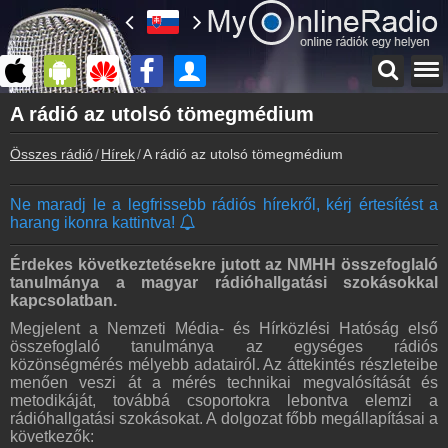
Főoldal
A rádió az utolsó tömegmédium
myonlineradio.hu
Összes rádió
Hírek
A rádió az utolsó tömegmédium
Bejelentkezés
Hozz létre saját fiókot!
Ne maradj le a legfrissebb rádiós hírekről, kérj értesítést a
Kapcsolat
harang ikonra kattintva!
Írj nekünk!
Partnerek
Érdekes következtetésekre jutott az NMHH összefoglaló
Rádiós partnerek
tanulmánya a magyar rádióhallgatási szokásokkal
kapcsolatban.
Rádió beágyazás
Megjelent a Nemzeti Média- és Hírközlési Hatóság első
Ágyazd be weboldaladba
összefoglaló tanulmánya az egységes rádiós
közönségmérés mélyebb adatairól. Az áttekintés részleteibe
Online rádió készítés
menően veszi át a mérés technikai megvalósítását és
Készítés lépésről lépésre
metodikáját, továbbá csoportokra lebontva elemzi a
rádióhallgatási szokásokat. A dolgozat főbb megállapításai a
következők: