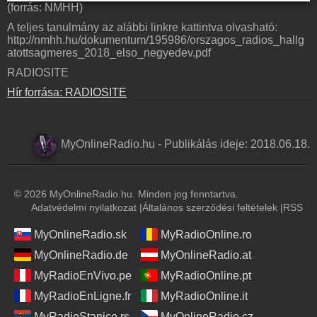
(forrás: NMHH)
A teljes tanulmány az alábbi linkre kattintva olvasható:
http://nmhh.hu/dokumentum/195986/orszagos_radios_hallg
atottsagmeres_2018_elso_negyedev.pdf
RADIOSITE
Hír forrása: RADIOSITE
MyOnlineRadio.hu
-
Publikálás ideje:
2018.06.18.
© 2026 MyOnlineRadio.hu. Minden jog fenntartva.
Adatvédelmi nyilatkozat
|
Általános szerződési feltételek
|
RSS
MyOnlineRadio.sk
MyRadioOnline.ro
MyOnlineRadio.de
MyOnlineRadio.at
MyRadioEnVivo.pe
MyRadioOnline.pt
MyRadioEnLigne.fr
MyRadioOnline.it
MyRadioStanice.rs
MyOnlineRadio.cz