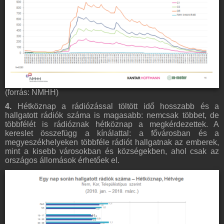
(forrás: NMHH)
4.
Hétköznap a rádiózással töltött idő hosszabb és a
hallgatott rádiók száma is magasabb: nemcsak többet, de
többfélét is rádióznak hétköznap a megkérdezettek. A
kereslet összefügg a kínálattal: a fővárosban és a
megyeszékhelyeken többféle rádiót hallgatnak az emberek,
mint a kisebb városokban és községekben, ahol csak az
országos állomások érhetőek el.