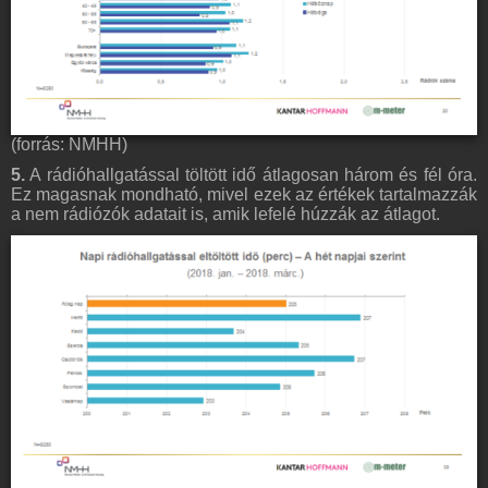
(forrás: NMHH)
5.
A rádióhallgatással töltött idő átlagosan három és fél óra.
Ez magasnak mondható, mivel ezek az értékek tartalmazzák
a nem rádiózók adatait is, amik lefelé húzzák az átlagot.