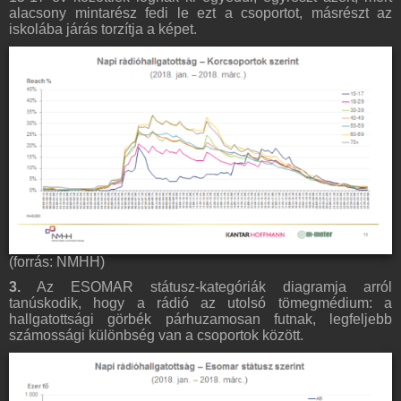
alacsony mintarész fedi le ezt a csoportot, másrészt az
iskolába járás torzítja a képet.
(forrás: NMHH)
3.
Az ESOMAR státusz-kategóriák diagramja arról
tanúskodik, hogy a rádió az utolsó tömegmédium: a
hallgatottsági görbék párhuzamosan futnak, legfeljebb
számossági különbség van a csoportok között.