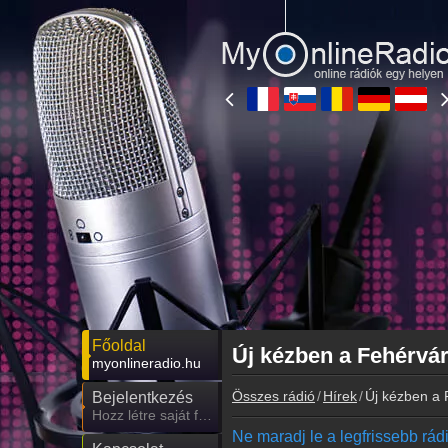
Főoldal
Új kézben a Fehérvá
myonlineradio.hu
Összes rádió
Hírek
Új kézben a 
Bejelentkezés
Hozz létre saját fiókot!
Ne maradj le a legfrissebb rádió