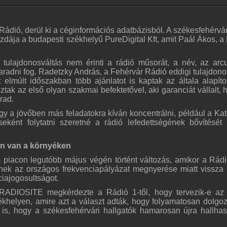
 Rádió, derül ki a céginformációs adatbázisból. A székesfehérvár
dája a budapesti székhelyű PureDigital Kft, amit Paál Ákos, a
 tulajdonosváltás nem érinti a rádió műsorát, a név, az arcu
aradni fog. Radetzky András, a Fehérvár Rádió eddigi tulajdono
 elmúlt időszakban több ajánlatot is kaptak az általa alapíto
oztak az első olyan szakmai befektetővel, aki garanciát vállalt, 
rad.
gy a jövőben más feladatokra kíván koncentrálni, például a Kat
seként folytatni szeretné a rádió lefedettségének bővítését 
an van a környéken
s piacon legutóbb május végén történt változás, amikor a Rádi
nek az országos frekvenciapályázat megnyerése miatt vissza k
iajogosultságot.
RADIOSITE megkérdezte a Rádió 1-től, hogy tervezik-e az 
ékhelyen, amire azt a választ adták, hogy folyamatosan dolgo
n is, hogy a székesfehérvári hallgatók hamarosan újra hallha