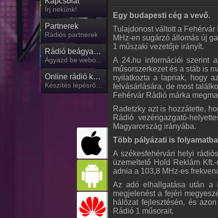
Kapcsolat
Írj nekünk!
Egy budapesti cég a vevő.
Partnerek
Tulajdonost váltott a Fehérvár
Rádiós partnerek
MHz-en sugárzó állomás új gaz
1 műszaki vezetője irányít.
Rádió beágyazás
A 24.hu információi szerint a
Ágyazd be weboldaladba
műsorszerkezet és a stáb is m
Online rádió készítés
nyilatkozta a lapnak, hogy az
Készítés lépésről lépésre
felvásárlására, de most találk
Fehérvár Rádió márka megma
Radetzky azt is hozzátette, ho
Rádió vezérigazgató-helyette
Magyarország irányába.
Több pályázati is folyamatb
A székesfehérvári helyi rádió
üzemeltető Hold Reklám Kft.-
adnia a 103,8 MHz-es frekvenc
Az adó elhallgatása után a 
megjelenést a fejéri megyesz
hálózat fejlesztésén, és azo
Rádió 1 műsorait.