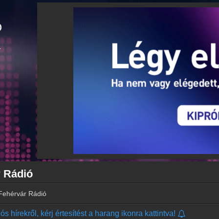
r Rádió
Fehérvár Rádió
s hírekről, kérj értesítést a harang ikonra kattintva!