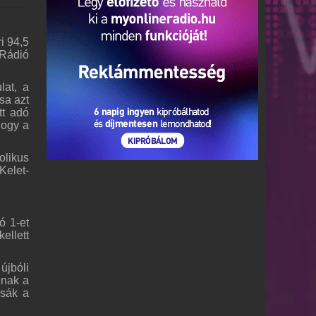
i 94,5
 Rádió
lat, a
sa azt
tt adó
hogy a
olikus
Kelet-
ó 1-et
ellett
újbóli
znak a
ssák a