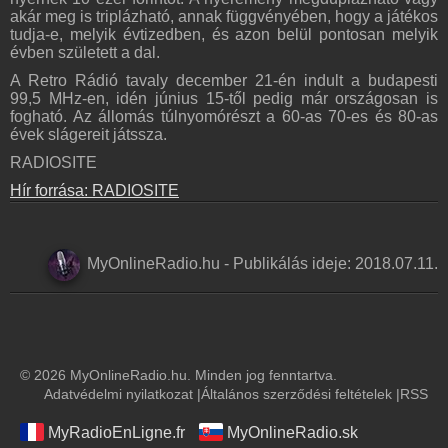
akár meg is triplázható, annak függvényében, hogy a játékos
tudja-e, melyik évtizedben, és azon belül pontosan melyik
évben született a dal.
A Retro Rádió tavaly december 21-én indult a budapesti
99,5 MHz-en, idén június 15-től pedig már országosan is
fogható. Az állomás túlnyomórészt a 60-as 70-es és 80-as
évek slágereit játssza.
RADIOSITE
Hír forrása: RADIOSITE
MyOnlineRadio.hu
-
Publikálás ideje:
2018.07.11.
© 2026 MyOnlineRadio.hu. Minden jog fenntartva.
Adatvédelmi nyilatkozat
|
Általános szerződési feltételek
|
RSS
MyRadioEnLigne.fr
MyOnlineRadio.sk