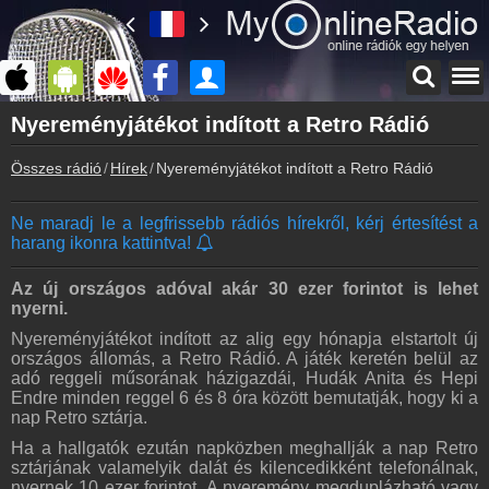
Főoldal
Nyereményjátékot indított a Retro Rádió
myonlineradio.hu
Összes rádió
Hírek
Nyereményjátékot indított a Retro Rádió
Bejelentkezés
Hozz létre saját fiókot!
Ne maradj le a legfrissebb rádiós hírekről, kérj értesítést a
Kapcsolat
harang ikonra kattintva!
Írj nekünk!
Partnerek
Az új országos adóval akár 30 ezer forintot is lehet
Rádiós partnerek
nyerni.
Nyereményjátékot indított az alig egy hónapja elstartolt új
Rádió beágyazás
országos állomás, a Retro Rádió. A játék keretén belül az
Ágyazd be weboldaladba
adó reggeli műsorának házigazdái, Hudák Anita és Hepi
Endre minden reggel 6 és 8 óra között bemutatják, hogy ki a
Online rádió készítés
nap Retro sztárja.
Készítés lépésről lépésre
Ha a hallgatók ezután napközben meghallják a nap Retro
sztárjának valamelyik dalát és kilencedikként telefonálnak,
nyernek 10 ezer forintot. A nyeremény megduplázható vagy