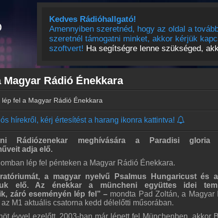
Kedves Rádióhallgató!
Amennyiben szeretnéd, hogy az oldal a tovább
szeretnél támogatni minket, akkor kérjük kapc
szoftvert!
Ha segítségre lenne szükséged, akko
a Magyar Rádió Énekkara
lép fel a Magyar Rádió Énekkara
s hírekről, kérj értesítést a harang ikonra kattintva!
i Rádiózenekar meghívására a Paradisi gloria
veit adja elő.
omban lép fel pénteken a Magyar Rádió Énekkara.
ratóriumát, a magyar nyelvű Psalmus Hungaricust és a 
uk elő. Az énekkar a müncheni együttes idei tem
k, záró eseményén lép fel” –
mondta Pad Zoltán, a Magyar
z M1 aktuális csatorna kedd délelőtti műsorában.
enöt évvel ezelőtt, 2003-ban már lépett fel Münchenben, akkor B