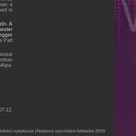
ában a
eit is
zín. A
ester
egger
ta Pad
asszal
zonban
 Müpa-
07.12.
édelmi nyilatkozat
|
Általános szerződési feltételek
|
RSS