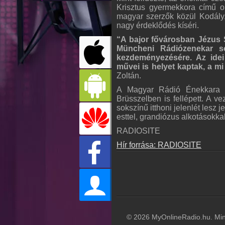
Krisztus gyermekkora című or
magyar szerzők közül Kodály, 
nagy érdeklődés kíséri.
“A bajor fővárosban Jézus 
Müncheni Rádiózenekar sor
kezdeményezésére. Az ide
művei is helyet kaptak, a m
Zoltán.
A Magyar Rádió Énekkara ez
Brüsszelben is fellépett. A 
sokszínű itthoni jelenlét lesz
esttel, grandiózus alkotásokkal
RADIOSITE
Hír forrása: RADIOSITE
© 2026 MyOnlineRadio.hu. Mind