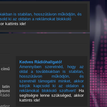
iakban is stabilan, hosszútávon működjön, és
sold ki az oldalon a reklámokat blokkoló
r kattints ide!
Kedves Rádióhallgató!
Amennyiben szeretnéd, hogy az
 című
oldal a továbbiakban is stabilan,
hosszútávon működjön, és
szeretnél támogatni minket, akkor
kérjük kapcsold ki az oldalon a
latin
reklámokat blokkoló szoftvert!
Ha
plomi
segítségre lenne szükséged, akkor
 Rádió
kattints ide!
erlioz