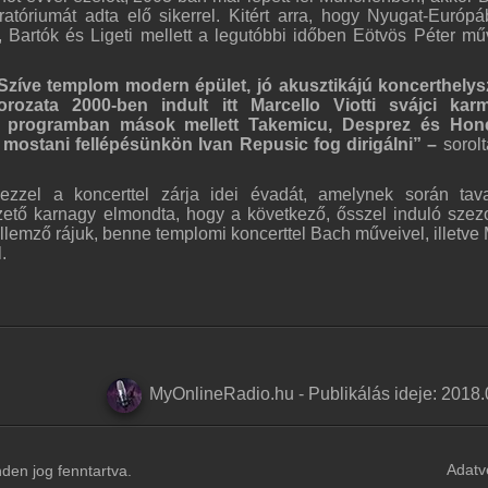
atóriumát adta elő sikerrel. Kitért arra, hogy Nyugat-Európ
Bartók és Ligeti mellett a legutóbbi időben Eötvös Péter műv
Szíve templom modern épület, jó akusztikájú koncerthelys
ozata 2000-ben indult itt Marcello Viotti svájci karm
i programban mások mellett Takemicu, Desprez és Hon
i mostani fellépésünkön Ivan Repusic fog dirigálni” –
sorol
zel a koncerttel zárja idei évadát, amelynek során tav
vezető karnagy elmondta, hogy a következő, ősszel induló sze
 jellemző rájuk, benne templomi koncerttel Bach műveivel, illetve
.
MyOnlineRadio.hu
-
Publikálás ideje:
2018.
Adatv
en jog fenntartva.