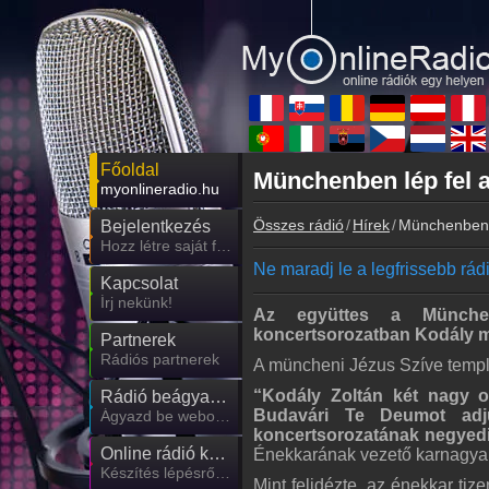
Főoldal
Münchenben lép fel 
myonlineradio.hu
Összes rádió
Hírek
Münchenben 
Bejelentkezés
Hozz létre saját fiókot!
Ne maradj le a legfrissebb rádió
Kapcsolat
Írj nekünk!
Az együttes a München
koncertsorozatban Kodály mű
Partnerek
Rádiós partnerek
A müncheni Jézus Szíve templ
“Kodály Zoltán két nagy o
Rádió beágyazás
Budavári Te Deumot adj
Ágyazd be weboldaladba
koncertsorozatának negyedi
Online rádió készítés
Énekkarának vezető karnagya a
Készítés lépésről lépésre
Mint felidézte, az énekkar tiz