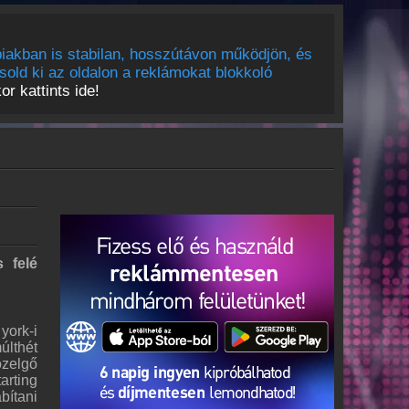
iakban is stabilan, hosszútávon működjön, és
sold ki az oldalon a reklámokat blokkoló
r kattints ide!
 felé
york-i
lthét
özelgő
arting
bítani