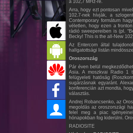
a 102,7 MHz-re.
Arra, hogy ezt pontosan mivel 
102.7-nek hívják, a szlogen
Contemporary formátum hagy
véletlen, hogy ezen a fronto
rádió sweepereiben is (pl. “B
Becky! This is the all-New 102.
Az Entercom által tulajdonol
hallgatottsági listán mindössze
Oroszország
Pár éven belül megkezdődhet 
Asia. A moszkvai Radio 1 t
felügyeleti hatóság (Roszko
sugárzásnak egyaránt. Alex
konferencián azt mondta, hogy
választás.
Andrej Robancsenko, az Oros
megoldás az oroszországi has
felel meg a piac igényeine
hónapokban fog kiderülni. Or
RADIOSITE