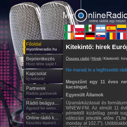
Főoldal
Kitekintő: hírek Euró
myonlineradio.hu
Összes rádió
Hírek
Kitekintő: hí
Bejelentkezés
Hozz létre saját fiókot!
Ne maradj le a legfrissebb rádió
Kapcsolat
Írj nekünk!
Megszűnt egy 11 éves new 
kacsingat.
Partnerek
Rádiós partnerek
Egyesült Államok
Újramárkázással és formátumfr
Rádió beágyazás
WNEW-FM. Az elmúlt 11 évb
Ágyazd be weboldaladba
péntektől kizárólag zenét su
Online rádió készítés
változást jelezték előre (“Lit
Készítés lépésről lépésre
monday at 102.7”). Utóbbiakból