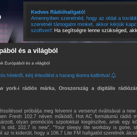
Kedves Rádióhallgató!
Amennyiben szeretnéd, hogy az oldal a tovább
szeretnél támogatni minket, akkor kérjük kapc
szoftvert!
Ha segítségre lenne szükséged, akko
pából és a világból
rek Európából és a világból
s hírekről, kérj értesítést a harang ikonra kattintva!
york-i rádiós márka, Oroszország a digitális rádiózás
issítéssel próbálja meg felvenni a versenyt riválisával a new 
en Fresh 102.7 néven működő, Hot AC formátumú rádió mú
gárzott, olyan promóciós szpotokkal kiegészítve, amik egy k
e is old, 102.7 is new”, “Your sleepy lite workday is gone, st
 az is kiderült, hogy a 106.7 Lite FM hallgatóit szeretnék átcsá