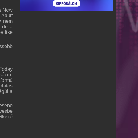
ta New
 Adult
y nem
, de a
e like
issebb
 Today
káció-
tformú
olatos
égül a
tesebb
evésbé
etkező