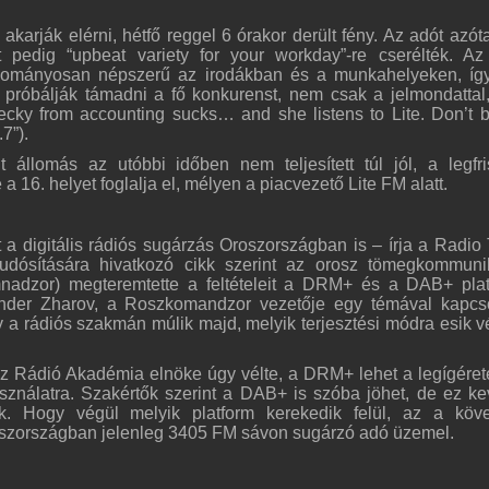
akarják elérni, hétfő reggel 6 órakor derült fény. Az adót azó
t pedig “upbeat variety for your workday”-re cserélték. Az
ományosan népszerű az irodákban és a munkahelyeken, íg
n próbálják támadni a fő konkurenst, nem csak a jelmondattal
ecky from accounting sucks… and she listens to Lite. Don’t b
7”).
t állomás az utóbbi időben nem teljesített túl jól, a legfr
 a 16. helyet foglalja el, mélyen a piacvezető Lite FM alatt.
a digitális rádiós sugárzás Oroszországban is – írja a Radio
udósítására hivatkozó cikk szerint az orosz tömegkommuni
mnadzor) megteremtette a feltételeit a DRM+ és a DAB+ pla
ander Zharov, a Roszkomandzor vezetője egy témával kapcs
 a rádiós szakmán múlik majd, melyik terjesztési módra esik v
z Rádió Akadémia elnöke úgy vélte, a DRM+ lehet a legígére
ználatra. Szakértők szerint a DAB+ is szóba jöhet, de ez k
k. Hogy végül melyik platform kerekedik felül, az a köv
oszországban jelenleg 3405 FM sávon sugárzó adó üzemel.