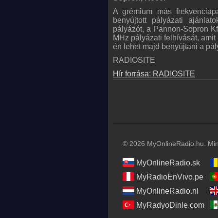
A grémium más frekvenciapál
benyújtott pályázati ajánlat
pályázót, a Pannon-Sopron Kft-
MHz pályázati felhívását, ami
én lehet majd benyújtani a pály
RADIOSITE
Hír forrása: RADIOSITE
© 2026 MyOnlineRadio.hu. Mind
MyOnlineRadio.sk
MyRadioEnVivo.pe
MyOnlineRadio.nl
MyRadyoDinle.com