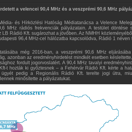
detett a velencei 90,4 MHz és a veszprémi 90,6 MHz pályá
i Média- és Hírközlési Hatóság Médiatanácsa a Velence Mele
 MHz rádiós frekvenciák pályázatain. A testület döntése s
 az LB Rádió Kft. sugározhat a jövőben. Az NMHH közleményéből
budapesti 96,4 MHz-cel hálózatba kapcsolódva, Rádió 1 néven 
tatásába még 2016-ban, a veszprémi 90,6 MHz eljárásába
ág, azonban az eredményhirdetést mindkét esetben késleltette
sághoz fordult jogorvoslatért. A 90,4 MHz tavalyi eredményhir
ft-t hozták ki győztesnek – a Fehérvár Rádió Kft. kérte a hat
 ügyét pedig a Regionális Rádió Kft. terelte jogi útra, mi
lennek minősítette a pályázatukat.