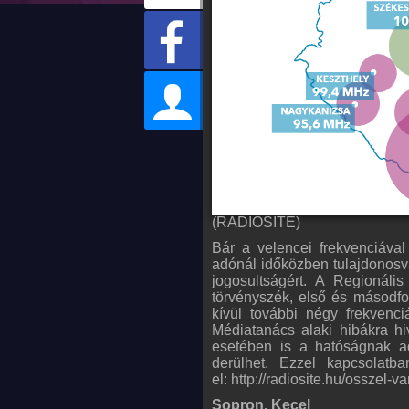
(RADIOSITE)
Bár a velencei frekvenciáva
adónál időközben tulajdonosvá
jogosultságért. A Regionális
törvényszék, első és másodfo
kívül további négy frekvenci
Médiatanács alaki hibákra hi
esetében is a hatóságnak ad
derülhet. Ezzel kapcsolatb
el: http://radiosite.hu/osszel-
Sopron, Kecel