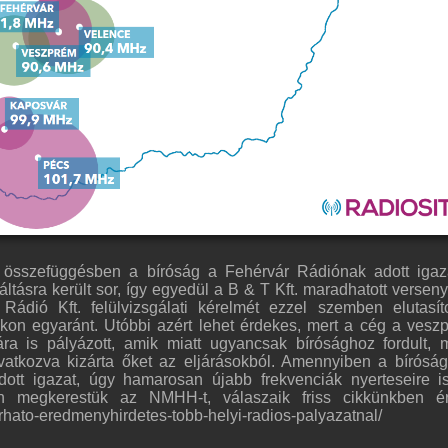
l összefüggésben a bíróság a Fehérvár Rádiónak adott igaz
ltásra került sor, így egyedül a B & T Kft. maradhatott versen
 Rádió Kft. felülvizsgálati kérelmét ezzel szemben elutasít
kon egyaránt. Utóbbi azért lehet érdekes, mert a cég a vesz
ára is pályázott, amik miatt ugyancsak bírósághoz fordult, 
vatkozva kizárta őket az eljárásokból. Amennyiben a bírósá
ott igazat, úgy hamarosan újabb frekvenciák nyerteseire i
an megkerestük az NMHH-t, válaszaik friss cikkünkben é
varhato-eredmenyhirdetes-tobb-helyi-radios-palyazatnal/