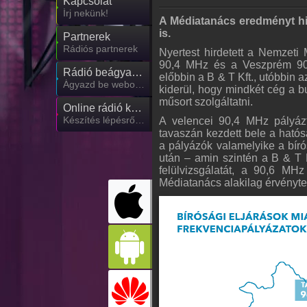
Kapcsolat
Írj nekünk!
A Médiatanács eredményt hir
is.
Partnerek
Rádiós partnerek
Nyertest hirdetett a Nemzet
90,4 MHz és a Veszprém 90,6
Rádió beágyazás
előbbin a B & T Kft., utóbbin
Ágyazd be weboldaladba
kiderül, hogy mindkét cég a 
műsort szolgáltatni.
Online rádió készítés
Készítés lépésről lépésre
A velencei 90,4 MHz pályáz
tavaszán kezdett bele a hatós
a pályázók valamelyike a bíró
után – amin szintén a B & T K
felülvizsgálatát, a 90,6 MHz
Médiatanács alakilag érvényte