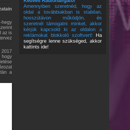
Kedves Rádióhallgató!
Amennyiben szeretnéd, hogy az
zatain
oldal a továbbiakban is stabilan,
hosszútávon működjön, és
g-hegy
szeretnél támogatni minket, akkor
zerint
kérjük kapcsold ki az oldalon a
 az is
reklámokat blokkoló szoftvert!
Ha
tervez
segítségre lenne szükséged, akkor
kattints ide!
 2017
, hogy
detése
ározat
után a