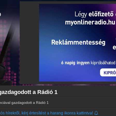
 gazdagodott a Rádió 1
enciával gazdagodott a Rádió 1
s hírekről, kérj értesítést a harang ikonra kattintva!