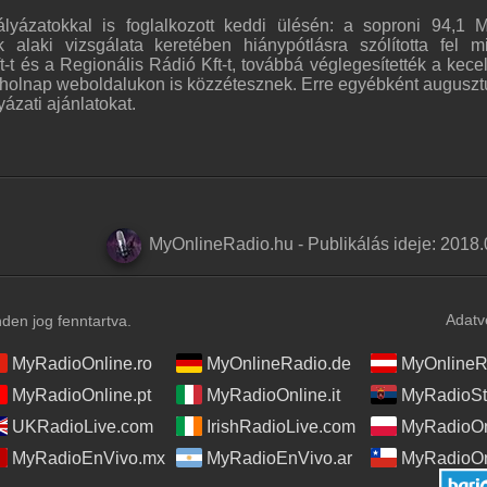
yázatokkal is foglalkozott keddi ülésén: a soproni 94,1 
ok alaki vizsgálata keretében hiánypótlásra szólította fel m
t és a Regionális Rádió Kft-t, továbbá véglegesítették a kecel
t holnap weboldalukon is közzétesznek. Erre egyébként auguszt
ázati ajánlatokat.
MyOnlineRadio.hu
-
Publikálás ideje:
2018.
Adatv
en jog fenntartva.
MyRadioOnline.ro
MyOnlineRadio.de
MyOnlineR
MyRadioOnline.pt
MyRadioOnline.it
MyRadioSt
UKRadioLive.com
IrishRadioLive.com
MyRadioOn
MyRadioEnVivo.mx
MyRadioEnVivo.ar
MyRadioOn