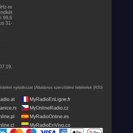
MHz-re
indkét
i 99,6
us 31-
07.19.
édelmi nyilatkozat
|
Általános szerződési feltételek
|
RSS
adio.at
MyRadioEnLigne.fr
anice.rs
MyOnlineRadio.cz
line.pl
MyRadioOnline.es
line.cl
MyRadioEnVivo.co