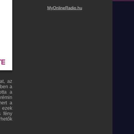
MyOnlineRadio.hu
at, az
yben a
otta a
prémin
mert a
g ezek
s fény
rhetők