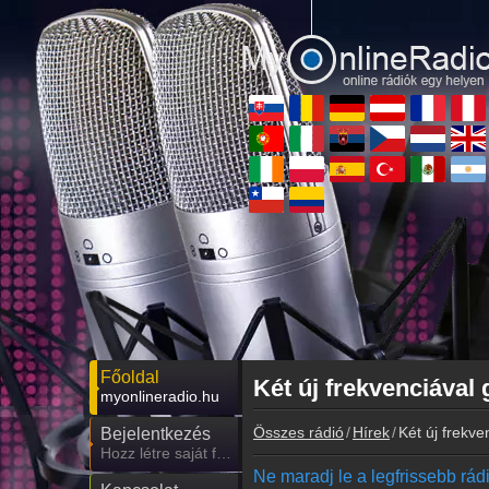
Főoldal
Két új frekvenciával
myonlineradio.hu
Összes rádió
Hírek
Két új frekv
Bejelentkezés
Hozz létre saját fiókot!
Ne maradj le a legfrissebb rádió