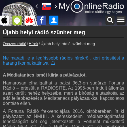
Főoldal
Újabb helyi rádió szűnhet meg
myonlineradio.hu
Összes rádió
Hírek
Újabb helyi rádió szűnhet meg
Bejelentkezés
Hozz létre saját fiókot!
Ne maradj le a legfrissebb rádiós hírekről, kérj értesítést a
Kapcsolat
harang ikonra kattintva!
Írj nekünk!
Partnerek
A Médiatanács ismét kiírja a pályázatot.
Rádiós partnerek
Hamarosan elhallgathat a paksi 96,3-on sugárzó Fortuna
Rádió – értesült a RADIOSITE. Az 1995-ben indult állomás
Rádió beágyazás
azért került nehéz helyzetbe, mert a bíróság elutasította az
Ágyazd be weboldaladba
adó fellebbezését a Médiatanács pályázatukkal kapcsolatos
döntése ellen.
Online rádió készítés
Készítés lépésről lépésre
A Fortuna Rádió frekvenciájára 2016. októberében írt ki
pályázatot az NMHH. A kereskedelmi médiaszolgáltatási
lehetőségért két cég jelentkezett, a Fortunát működtető
Rádió 96,3 Kft. és a Hullám Média Kft. Az egykoron