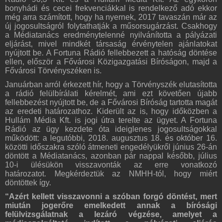
bonyhádi és cecei frekvenciákkal is rendelkező adó ekkor
még arra számított, hogy ha nyernek, 2017 tavaszán már az
új jogosultságról folytathatják a műsorsugárzást. Csakhogy
a Médiatanács eredménytelenné nyilvánította a pályázati
eljárást, mivel mindkét társaság érvénytelen ajánlatokat
nyújtott be. A Fortuna Rádió fellebbezett a hatóság döntése
ellen, először a Fővárosi Közigazgatási Bíróságon, majd a
Fővárosi Törvényszéken is.
Januárban arról érkezett hír, hogy a Törvényszék elutasította
a rádió felülbírálati kérelmét, ami ezt követően újabb
fellebbezést nyújtott be, de a Fővárosi Bíróság tartotta magát
az eredeti határozathoz. Kiderült az is, hogy időközben a
Hullám Média Kft. is jogi útra terelte az ügyet. A Fortuna
Rádió az ügy kezdete óta ideiglenes jogosultságokkal
működött: a legutóbbi, 2018. augusztus 18. és október 16.
közötti időszakra szóló átmeneti engedélyükről június 26-án
döntött a Médiatanács, azonban pár nappal később, július
10-i ülésükön visszavonták az erre vonatkozó
határozatot. Megkérdeztük az NMHH-tól, hogy miért
döntöttek így.
“Azért kellett visszavonni a szóban forgó döntést, mert
miután jogerőre emelkedett annak a bírósági
felülvizsgálatnak a lezáró végzése, amelyet a