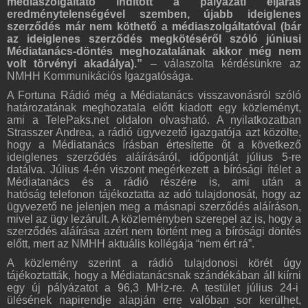
médiaszolgáltató indított a pályázati eljárás
eredménytelenségével szemben, újabb ideiglenes
szerződés már nem köthető a médiaszolgáltatóval (bár
az ideiglenes szerződés megkötéséről szóló júniusi
Médiatanács-döntés meghozatalának akkor még nem
volt törvényi akadálya).”
– válaszolta kérdésünkre az
NMHH Kommunikációs Igazgatósága.
A Fortuna Rádió még a Médiatanács visszavonásról szóló
határozatának meghozatala előtt kiadott egy közleményt,
ami a TelePaks.net oldalon olvasható. A nyilatkozatban
Strasszer Andrea, a rádió ügyvezető igazgatója azt közölte,
hogy a Médiatanács írásban értesítette őt a következő
ideiglenes szerződés aláírásáról, időpontját július 5-re
datálva. Július 4-én viszont megérkezett a bírósági ítélet a
Médiatanács és a rádió részére is, ami után a
hatóság telefonon tájékoztatta az adó tulajdonosát, hogy az
ügyvezető ne jelenjen meg a másnapi szerződés aláíráson,
mivel az ügy lezárult. A közleményben szerepel az is, hogy a
szerződés aláírása azért nem történt meg a bírósági döntés
előtt, mert az NMHH aktuális kollégája “nem ért rá”.
A közlemény szerint a rádió tulajdonosi körét úgy
tájékoztatták, hogy a Médiatanácsnak szándékában áll kiírni
egy új pályázatot a 96,3 MHz-re. A testület július 24-i
ülésének napirendje alapján erre valóban sor kerülhet,