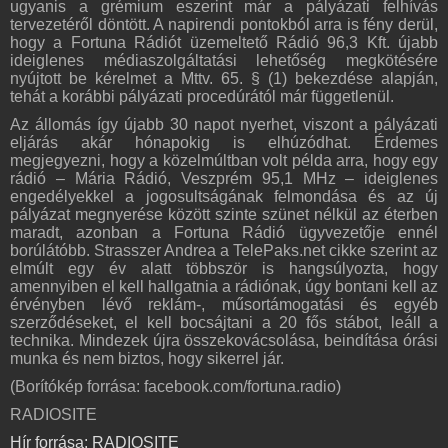
ugyanis a grémium eszerint már a pályázati felhívás
tervezetéről döntött. A napirendi pontokból arra is fény derül,
hogy a Fortuna Rádiót üzemeltető Rádió 96,3 Kft. újabb
ideiglenes médiaszolgáltatási lehetőség megkötésére
nyújtott be kérelmet a Mttv. 65. § (1) bekezdése alapján,
tehát a korábbi pályázati procedúrától már függetlenül.
Az állomás így újabb 30 napot nyerhet, viszont a pályázati
eljárás akár hónapokig is elhúzódhat. Érdemes
megjegyezni, hogy a közelmúltban volt példa arra, hogy egy
rádió – Mária Rádió, Veszprém 95,1 MHz – ideiglenes
engedélyekkel a jogosultságának felmondása és az új
pályázat megnyerése között szinte szünet nélkül az éterben
maradt, azonban a Fortuna Rádió ügyvezetője ennél
borúlátóbb. Strasszer Andrea a TelePaks.net cikke szerint az
elmúlt egy év alatt többször is hangsúlyozta, hogy
amennyiben el kell hallgatnia a rádiónak, úgy bontani kell az
érvényben lévő reklám-, műsortámogatási és egyéb
szerződéseket, el kell bocsájtani a 20 fős stábot, leáll a
technika. Mindezek újra összekovácsolása, beindítása órási
munka és nem biztos, hogy sikerrel jár.
(Borítókép forrása: facebook.com/fortuna.radio)
RADIOSITE
Hír forrása: RADIOSITE