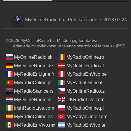
MyOnlineRadio.hu
-
Publikálás ideje:
2018.07.24.
© 2026 MyOnlineRadio.hu. Minden jog fenntartva.
Adatvédelmi nyilatkozat
|
Általános szerződési feltételek
|
RSS
MyOnlineRadio.sk
MyRadioOnline.ro
MyOnlineRadio.de
MyOnlineRadio.at
MyRadioEnLigne.fr
MyRadioEnVivo.pe
MyRadioOnline.pt
MyRadioOnline.it
MyRadioStanice.rs
MyOnlineRadio.cz
MyOnlineRadio.nl
UKRadioLive.com
IrishRadioLive.com
MyRadioOnline.pl
MyRadioOnline.es
MyRadyoDinle.com
MyRadioEnVivo.mx
MyRadioEnVivo.ar