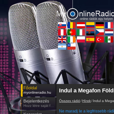
Főoldal
Indul a Megafon Föl
myonlineradio.hu
Összes rádió
Hírek
Indul a Meg
Bejelentkezés
Hozz létre saját fiókot!
Ne maradj le a legfrissebb rádió