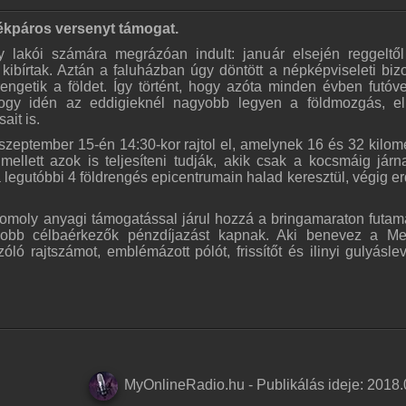
ékpáros versenyt támogat.
 lakói számára megrázóan indult: január elsején reggeltől
kibírtak. Aztán a faluházban úgy döntött a népképviseleti bizo
ngetik a földet. Így történt, hogy azóta minden évben futóv
Hogy idén az eddigieknél nagyobb legyen a földmozgás, el
it is.
eptember 15-én 14:30-kor rajtol el, amelynek 16 és 32 kilom
 mellett azok is teljesíteni tudják, akik csak a kocsmáig járn
 legutóbbi 4 földrengés epicentrumain halad keresztül, végig er
omoly anyagi támogatással járul hozzá a bringamaraton futam
obb célbaérkezők pénzdíjazást kapnak. Aki benevez a Me
ó rajtszámot, emblémázott pólót, frissítőt és ilinyi gulyáslev
MyOnlineRadio.hu
-
Publikálás ideje:
2018.