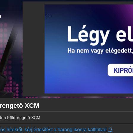
drengető XCM
afon Földrengető XCM
s hírekről, kérj értesítést a harang ikonra kattintva!