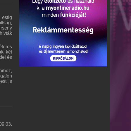
 estig
ttság,
erseny
hívták
éteres
ak két
dei és
aihoz,
gafon
est is
09.03.