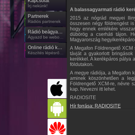
Kapcsolat
Írj nekünk!
A balassagyarmati rádió ker
Partnerek
2015 az nógrád megyei Iliny
Rádiós partnerek
összesen négy földrengést is 
hogy ennek emlékére visszare
Rádió beágyazás
dübörög a cserháti tájon. 
Ágyazd be weboldaladba
Magyarország hegyikerékpárosa
Online rádió készítés
A Megafon Földrengető XCM sz
Készítés lépésről lépésre
távját a gyakorlott bringások
kerékkel. A kerékpáros pálya a
földutakon.
A megye rádiója, a Megafon k
aminek köszönhetően a legj
Földrengető XCM-re, névre szól
kap. Nevezni itt lehet.
RADIOSITE
Hír forrása: RADIOSITE