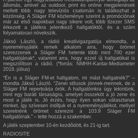
állomás, amivel az outdoor, print és online megjelenések
mellett több nagy televíziós csatornán is találkozhat a
közönség. A Sláger FM közleménye szerint a promóciónak
már az első napokban nagy sikere volt, több tízezer SMS
érkezett a játékra jelentkező hallgatóktól, és a szám
folyamatosan növekszik.
Jáksó László, a rádió kreatívigazgatója elmondta, a
nyereményjáték remek alkalom arra, hogy örömet
szerezzenek a Sláger FM hetente több mint 700 ezer
hallgatójának*, valamint arra, hogy ezzel új hallgatókat is
megszólítson a rádió. (*forrás: NMHH-Kantar-Mediameter
2018. július)
“Én is a Sláger FM-et hallgatom, mi mást hallgatnék?” –
mondta Jáksó László. “Zenei stílusok jönnek-mennek, de a
Sláger FM repertoárja örök. A hallgatóinkra úgy tekintünk,
mint egy baráti társaságra, amelyet összeköt a jó zene és
most a játék is. Jó érzés, hogy ilyen sokan választanak
minket, így szívesen indítjuk el a nyereményjátékot, mellyel
szeretnénk örömet szerezni a 103.9 Sláger FM
hallgatóinak.” – tette hozzá a szakember.
A játék szeptember 10-én kezdődött, és 21-ig tart.
RADIOSITE