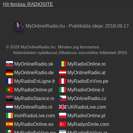
Hír forrása: RADIOSITE
MyOnlineRadio.hu
-
Publikálás ideje:
2018.09.17.
© 2026 MyOnlineRadio.hu. Minden jog fenntartva.
Adatvédelmi nyilatkozat
|
Általános szerződési feltételek
|
RSS
MyOnlineRadio.sk
MyRadioOnline.ro
MyOnlineRadio.de
MyOnlineRadio.at
MyRadioEnLigne.fr
MyRadioEnVivo.pe
MyRadioOnline.pt
MyRadioOnline.it
MyRadioStanice.rs
MyOnlineRadio.cz
MyOnlineRadio.nl
UKRadioLive.com
IrishRadioLive.com
MyRadioOnline.pl
MyRadioOnline.es
MyRadyoDinle.com
MyRadioEnVivo.mx
MyRadioEnVivo.ar