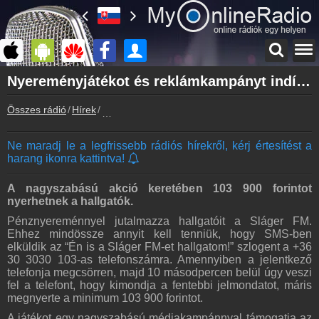
Főoldal
Nyereményjátékot és reklámkampányt indított a Sláger FM
myonlineradio.hu
Összes rádió
Hírek
Nyereményjátékot és reklámkampányt indított a
Bejelentkezés
Hozz létre saját fiókot!
Ne maradj le a legfrissebb rádiós hírekről, kérj értesítést a
Kapcsolat
harang ikonra kattintva!
Írj nekünk!
Partnerek
A nagyszabású akció keretében 103 900 forintot
Rádiós partnerek
nyerhetnek a hallgatók.
Pénznyereménnyel jutalmazza hallgatóit a Sláger FM.
Rádió beágyazás
Ehhez mindössze annyit kell tenniük, hogy SMS-ben
Ágyazd be weboldaladba
elküldik az “Én is a Sláger FM-et hallgatom!” szlogent a +36
30 3030 103-as telefonszámra. Amennyiben a jelentkező
Online rádió készítés
telefonja megcsörren, majd 10 másodpercen belül úgy veszi
Készítés lépésről lépésre
fel a telefont, hogy kimondja a fentebbi jelmondatot, máris
megnyerte a minimum 103 900 forintot.
A játékot egy nagyszabású médiakampánnyal támogatja az