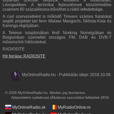
folyamán üzembe helyezik, elsőként a fővárosban,
Lilongwében. A technikai fejlesztésnek köszönhetően
csaknem 80 százalékosra bővülhet a rádió lefedettsége.
A civil szervezetként is működő Timveni számos fiatalokat
segítő projektet tart fenn Malawi Mangochi, Nkhota-Kota és
Karonga régiójában.
A Telenor tulajdonában lévő Norking Norvégiában és
Belgiumban üzemeltet országos FM, DAB és DVB-T
műsorszóró hálózatokat.
RADIOSITE
Hír forrása: RADIOSITE
MyOnlineRadio.hu
-
Publikálás ideje:
2018.10.08.
© 2026 MyOnlineRadio.hu. Minden jog fenntartva.
Adatvédelmi nyilatkozat
|
Általános szerződési feltételek
|
RSS
MyOnlineRadio.sk
MyRadioOnline.ro