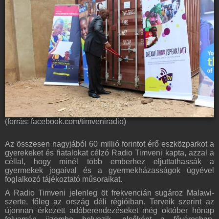
(forrás: facebook.com/timveniradio)
Az összesen nagyjából 60 millió forintot érő eszközparkot a
gyerekeket és fiatalokat célzó Radio Timveni kapta, azzal a
céllal, hogy minél több emberhez eljuttathassák a
gyermekek jogaival és a gyermekházasságok ügyével
foglalkozó tájékoztató műsoraikat.
A Radio Timveni jelenleg öt frekvencián sugároz Malawi-
szerte, főleg az ország déli régióiban. Terveik szerint az
újonnan érkezett adóberendezéseket még október hónap