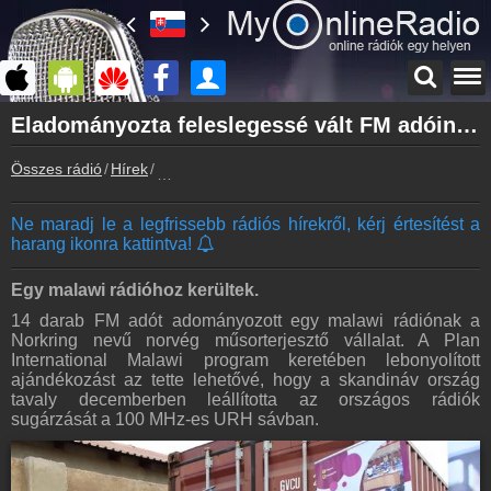
Főoldal
Eladományozta feleslegessé vált FM adóinak egy részét Norvégia
myonlineradio.hu
Összes rádió
Hírek
Eladományozta feleslegessé vált FM adóinak eg
Bejelentkezés
Hozz létre saját fiókot!
Ne maradj le a legfrissebb rádiós hírekről, kérj értesítést a
Kapcsolat
harang ikonra kattintva!
Írj nekünk!
Partnerek
Egy malawi rádióhoz kerültek.
Rádiós partnerek
14 darab FM adót adományozott egy malawi rádiónak a
Norkring nevű norvég műsorterjesztő vállalat. A Plan
Rádió beágyazás
International Malawi program keretében lebonyolított
Ágyazd be weboldaladba
ajándékozást az tette lehetővé, hogy a skandináv ország
tavaly decemberben leállította az országos rádiók
Online rádió készítés
sugárzását a 100 MHz-es URH sávban.
Készítés lépésről lépésre