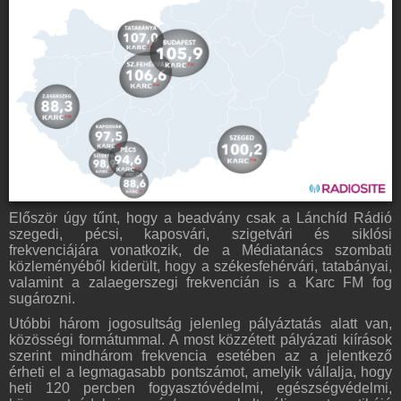
Először úgy tűnt, hogy a beadvány csak a Lánchíd Rádió
szegedi, pécsi, kaposvári, szigetvári és siklósi
frekvenciájára vonatkozik, de a Médiatanács szombati
közleményéből kiderült, hogy a székesfehérvári, tatabányai,
valamint a zalaegerszegi frekvencián is a Karc FM fog
sugározni.
Utóbbi három jogosultság jelenleg pályáztatás alatt van,
közösségi formátummal. A most közzétett pályázati kiírások
szerint mindhárom frekvencia esetében az a jelentkező
érheti el a legmagasabb pontszámot, amelyik vállalja, hogy
heti 120 percben fogyasztóvédelmi, egészségvédelmi,