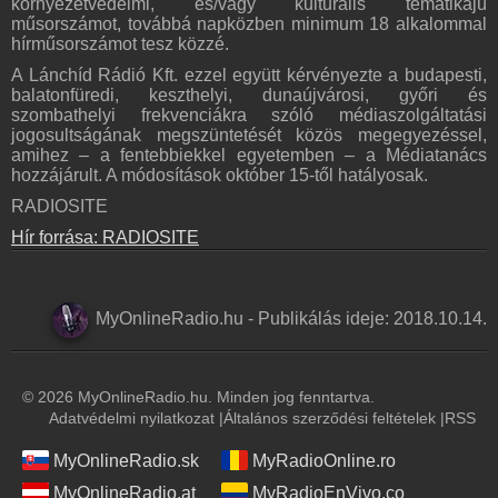
környezetvédelmi, és/vagy kulturális tematikájú
műsorszámot, továbbá napközben minimum 18 alkalommal
hírműsorszámot tesz közzé.
A Lánchíd Rádió Kft. ezzel együtt kérvényezte a budapesti,
balatonfüredi, keszthelyi, dunaújvárosi, győri és
szombathelyi frekvenciákra szóló médiaszolgáltatási
jogosultságának megszüntetését közös megegyezéssel,
amihez – a fentebbiekkel egyetemben – a Médiatanács
hozzájárult. A módosítások október 15-től hatályosak.
RADIOSITE
Hír forrása: RADIOSITE
MyOnlineRadio.hu
-
Publikálás ideje:
2018.10.14.
© 2026 MyOnlineRadio.hu. Minden jog fenntartva.
Adatvédelmi nyilatkozat
|
Általános szerződési feltételek
|
RSS
MyOnlineRadio.sk
MyRadioOnline.ro
MyOnlineRadio.at
MyRadioEnVivo.co