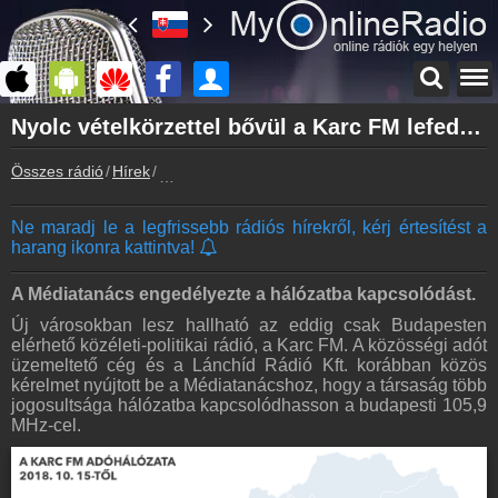
Főoldal
Nyolc vételkörzettel bővül a Karc FM lefedettsége
myonlineradio.hu
Összes rádió
Hírek
Nyolc vételkörzettel bővül a Karc FM lefedettsé
Bejelentkezés
Hozz létre saját fiókot!
Ne maradj le a legfrissebb rádiós hírekről, kérj értesítést a
Kapcsolat
harang ikonra kattintva!
Írj nekünk!
Partnerek
A Médiatanács engedélyezte a hálózatba kapcsolódást.
Rádiós partnerek
Új városokban lesz hallható az eddig csak Budapesten
elérhető közéleti-politikai rádió, a Karc FM. A közösségi adót
Rádió beágyazás
üzemeltető cég és a Lánchíd Rádió Kft. korábban közös
Ágyazd be weboldaladba
kérelmet nyújtott be a Médiatanácshoz, hogy a társaság több
jogosultsága hálózatba kapcsolódhasson a budapesti 105,9
Online rádió készítés
MHz-cel.
Készítés lépésről lépésre