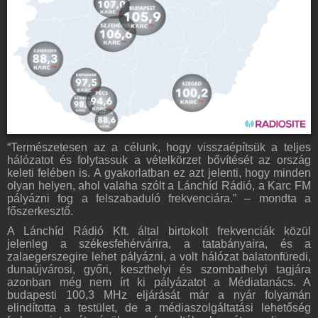
“Természetesen az a célunk, hogy visszaépítsük a teljes
hálózatot és folytassuk a vételkörzet bővítését az ország
keleti felében is. A gyakorlatban ez azt jelenti, hogy minden
olyan helyen, ahol valaha szólt a Lánchíd Rádió, a Karc FM
pályázni fog a felszabaduló frekvenciára.” – mondta a
főszerkesztő.
A Lánchíd Rádió Kft. által birtokolt frekvenciák közül
jelenleg a székesfehérvárira, a tatabányaira, és a
zalaegerszegire lehet pályázni, a volt hálózat balatonfüredi,
dunaújvárosi, győri, keszthelyi és szombathelyi tagjára
azonban még nem írt ki pályázatot a Médiatanács. A
budapesti 100,3 MHz eljárását már a nyár folyamán
elindította a testület, de a médiaszolgáltatási lehetőség