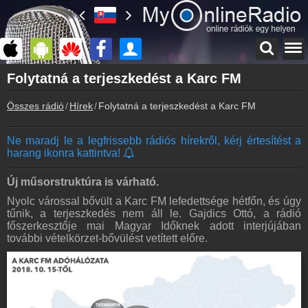
Főoldal
Folytatná a terjeszkedést a Karc FM
myonlineradio.hu
Összes rádió
Hírek
Folytatná a terjeszkedést a Karc FM
Bejelentkezés
Hozz létre saját fiókot!
Ne maradj le a legfrissebb rádiós hírekről, kérj értesítést a
Kapcsolat
harang ikonra kattintva!
Írj nekünk!
Partnerek
Új műsorstruktúra is várható.
Rádiós partnerek
Nyolc várossal bővült a Karc FM lefedettsége hétfőn, és úgy
tűnik, a terjeszkedés nem áll le. Gajdics Ottó, a rádió
Rádió beágyazás
főszerkesztője mai Magyar Időknek adott interjújában
Ágyazd be weboldaladba
további vételkörzet-bővülést vetített előre.
Online rádió készítés
Készítés lépésről lépésre