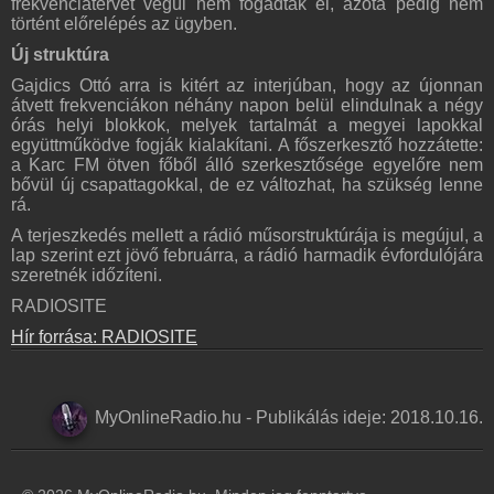
frekvenciatervét végül nem fogadták el, azóta pedig nem
történt előrelépés az ügyben.
Új struktúra
Gajdics Ottó arra is kitért az interjúban, hogy az újonnan
átvett frekvenciákon néhány napon belül elindulnak a négy
órás helyi blokkok, melyek tartalmát a megyei lapokkal
együttműködve fogják kialakítani. A főszerkesztő hozzátette:
a Karc FM ötven főből álló szerkesztősége egyelőre nem
bővül új csapattagokkal, de ez változhat, ha szükség lenne
rá.
A terjeszkedés mellett a rádió műsorstruktúrája is megújul, a
lap szerint ezt jövő februárra, a rádió harmadik évfordulójára
szeretnék időzíteni.
RADIOSITE
Hír forrása: RADIOSITE
MyOnlineRadio.hu
-
Publikálás ideje:
2018.10.16.