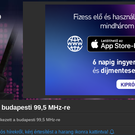
a budapesti 99,5 MHz-re
érkezett a budapesti 99,5 MHz-re
s hírekről, kérj értesítést a harang ikonra kattintva!