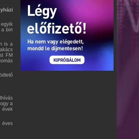
gyházi
 egyik
a biri
n is a
zakács
est FM
llomás
ödtető
lhívás
hogy a
s évek
t éves