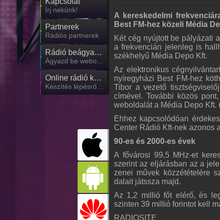
Kapcsolat
Írj nekünk!
A kereskedelmi frekvenciár
Best FM-hez közeli Média Dep
Partnerek
Rádiós partnerek
Két cég nyújtott be pályázati 
a frekvencián jelenleg is ha
Rádió beágyazás
székhelyű Média Depo Kft.
Ágyazd be weboldaladba
Az elektronikus cégnyilvántar
Online rádió készítés
nyíregyházi Best FM-hez köth
Készítés lépésről lépésre
Tibor a vezető tisztségvisel
címével. További közös pont,
weboldalát a Média Depo Kft. 
Ehhez kapcsolódóan érdekes
Center Rádió Kft-nek azonos a
90-es és 2000-es évek
A fővárosi 99,5 MHz-et keres
szerint az eljárásban az a jel
zenei művek közzétételére 
dalait játssza majd.
Az 1,2 millió főt elérő, és l
szinten 39 millió forintot kell 
RADIOSITE