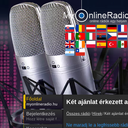
Főoldal
Két ajánlat érkezett 
myonlineradio.hu
Összes rádió
Hírek
Két ajánlat 
Bejelentkezés
Hozz létre saját fiókot!
Ne maradj le a legfrissebb rádió