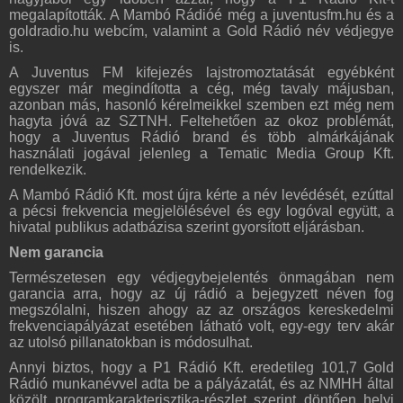
megalapították. A Mambó Rádióé még a juventusfm.hu és a
goldradio.hu webcím, valamint a Gold Rádió név védjegye
is.
A Juventus FM kifejezés lajstromoztatását egyébként
egyszer már megindította a cég, még tavaly májusban,
azonban más, hasonló kérelmeikkel szemben ezt még nem
hagyta jóvá az SZTNH. Feltehetően az okoz problémát,
hogy a Juventus Rádió brand és több almárkájának
használati jogával jelenleg a Tematic Media Group Kft.
rendelkezik.
A Mambó Rádió Kft. most újra kérte a név levédését, ezúttal
a pécsi frekvencia megjelölésével és egy logóval együtt, a
hivatal publikus adatbázisa szerint gyorsított eljárásban.
Nem garancia
Természetesen egy védjegybejelentés önmagában nem
garancia arra, hogy az új rádió a bejegyzett néven fog
megszólalni, hiszen ahogy az az országos kereskedelmi
frekvenciapályázat esetében látható volt, egy-egy terv akár
az utolsó pillanatokban is módosulhat.
Annyi biztos, hogy a P1 Rádió Kft. eredetileg 101,7 Gold
Rádió munkanévvel adta be a pályázatát, és az NMHH által
közölt programkarakterisztika-részlet szerint döntően helyi