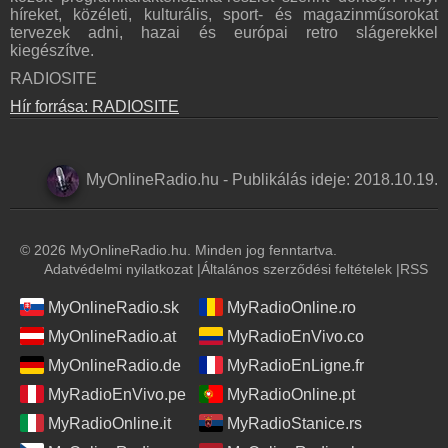
híreket, közéleti, kulturális, sport- és magazinműsorokat
tervezek adni, hazai és európai retro slágerekkel
kiegészítve.
RADIOSITE
Hír forrása: RADIOSITE
MyOnlineRadio.hu
-
Publikálás ideje:
2018.10.19.
© 2026 MyOnlineRadio.hu. Minden jog fenntartva.
Adatvédelmi nyilatkozat
|
Általános szerződési feltételek
|
RSS
MyOnlineRadio.sk
MyRadioOnline.ro
MyOnlineRadio.at
MyRadioEnVivo.co
MyOnlineRadio.de
MyRadioEnLigne.fr
MyRadioEnVivo.pe
MyRadioOnline.pt
MyRadioOnline.it
MyRadioStanice.rs