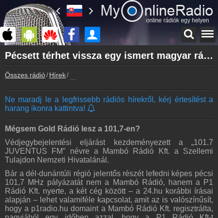
Főoldal
Pécsett térhet vissza egy ismert magyar rádiós márka
myonlineradio.hu
Összes rádió
Hírek
Pécsett térhet vissza egy ismert magyar rádiós
Bejelentkezés
Hozz létre saját fiókot!
Ne maradj le a legfrissebb rádiós hírekről, kérj értesítést a
Kapcsolat
harang ikonra kattintva!
Írj nekünk!
Partnerek
Mégsem Gold Rádió lesz a 101,7-en?
Rádiós partnerek
Védjegybejelentési eljárást kezdeményezett a „101.7
JUVENTUS FM” névre a Mambó Rádió Kft. a Szellemi
Rádió beágyazás
Tulajdon Nemzeti Hivatalánál.
Ágyazd be weboldaladba
Bár a dél-dunántúli régió jelentős részét lefedni képes pécsi
Online rádió készítés
101,7 MHz pályázatát nem a Mambó Rádió, hanem a P1
Készítés lépésről lépésre
Rádió Kft. nyerte, a két cég között – a 24.hu korábbi írásai
alapján – lehet valamiféle kapcsolat, amit az is valószínűsít,
hogy a p1radio.hu domaint a Mambó Rádió Kft. regisztrálta,
nagyjából egy időben azzal, hogy a P1 Rádió Kft-t