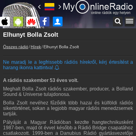
Főoldal
Elhunyt Bolla Zsolt
myonlineradio.hu
Összes rádió
Hírek
Elhunyt Bolla Zsolt
Bejelentkezés
Hozz létre saját fiókot!
Ne maradj le a legfrissebb rádiós hírekről, kérj értesítést a
Kapcsolat
harang ikonra kattintva!
Írj nekünk!
Partnerek
A rádiós szakember 53 éves volt.
Rádiós partnerek
Meghalt Bolla Zsolt rádiós szakember, producer, a Bolland
Sound & Universe tulajdonosa.
Rádió beágyazás
Ágyazd be weboldaladba
Bolla Zsolt nevéhez fűződik több hazai és külföldi rádiós
sikertörténet, sokan a legjobb magyar rádiós menedzsernek
Online rádió készítés
tartják.
Készítés lépésről lépésre
Pályáját a Magyar Rádióban kezdte hangtechnikusként
1987-ben, majd öt évvel később a Rádió Bridge csapatához
csatlakozott. 1999-ben a Danubius Rádió gyártásvezetője