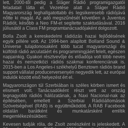
lett, 2000-től pedig a Sláger Rádió programigazgatói
feladatait látta el. Vezetése alatt a Sláger Rádió
Magyarország leghallgatottabb és legsikeresebb rádiójává
nőtte ki magát. Az adó megszűnését követően a Juventus
Rádiót, később a Neo FM-et segítette szaktudásával. 2016
júliusától a Class FM programtanácsadójaként dolgozott.
Bolla Zsolt a kereskedelmi rádiózás hazai fejlődésének
egyik pillére volt. Az 1994-ben alapított Bolland Sound &
Universe tulajdonosaként több tucat magyarországi és
külföldi rádió arculatáért és programmingjáért felelt, egészen
napjainkig. Gyakori résztvevője és előadója volt több neves
hazai és nemzetközi rádiós szakmai konferenciának is.
2015-ben a Los Angeles-i székhelyű Benztown rádiós brand
support vállalat producerversenyén negyedik lett, az európai
indulók között első helyezést ért el.
Magyarországon túl Szerbiában is széles körben ismert és
elismert volt. Tanácsadóként részt vett az ország
legnagyobb rádiós hálózatának, a Naxi Nacional-nak az
építésében, emellett a Szerbiai Rádióállomások
Szövetségével (RAB) is együttműködött. A RAB Facebook
oldalán barátként és munkatársként említik
megemlékezésükben:
Kevesen tudják róla, de Zsolt zenészként is jeleskedett. A