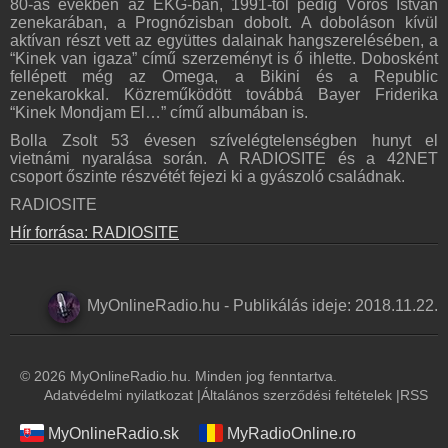
80-as években az EKG-ban, 1991-től pedig Vörös István
zenekarában, a Prognózisban dobolt. A doboláson kívül
aktívan részt vett az együttes dalainak hangszerelésében, a
“Kinek van igaza” című szerzeményt is ő ihlette. Dobosként
fellépett még az Omega, a Bikini és a Republic
zenekarokkal. Közreműködött továbbá Bayer Friderika
“Kinek Mondjam El…” című albumában is.
Bolla Zsolt 53 évesen szívelégtelenségben hunyt el
vietnámi nyaralása során. A RADIOSITE és a 42NET
csoport őszinte részvétét fejezi ki a gyászoló családnak.
RADIOSITE
Hír forrása: RADIOSITE
MyOnlineRadio.hu
-
Publikálás ideje:
2018.11.22.
© 2026 MyOnlineRadio.hu. Minden jog fenntartva.
Adatvédelmi nyilatkozat
|
Általános szerződési feltételek
|
RSS
MyOnlineRadio.sk
MyRadioOnline.ro