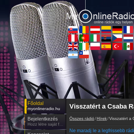
Főoldal
Visszatért a Csaba R
myonlineradio.hu
Összes rádió
Hírek
Visszatért a
Bejelentkezés
Hozz létre saját fiókot!
Ne maradj le a legfrissebb rádió