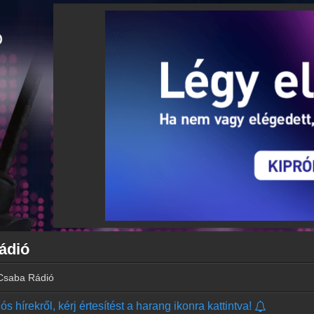
ádió
 Csaba Rádió
s hírekről, kérj értesítést a harang ikonra kattintva!