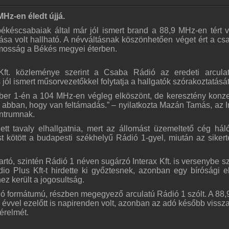
MHz-en éledt újjá.
ékéscsabaiak által már jól ismert brand a 88,9 MHz-en tért v
ása volt hallható. A névváltásnak köszönhetően véget ért a c
mosság a Békés megyei éterben.
Kft. közleménye szerint a Csaba Rádió az eredeti arculat
 jól ismert műsorvezetőkkel folytatja a hallgatók szórakoztatását
er 1-én a 104 MHz-en végleg elköszönt, de keresztény konze
 abban, hogy van feltámadás.” – nyilatkozta Mazán Tamás, az I
entrumnak.
tt tavaly elhallgatnia, mert az állomást üzemeltető cég hál
 kötött a budapesti székhelyű Rádió 1-gyel, miután az sikert
artó, szintén Rádió 1 néven sugárzó Interax Kft. is versenybe szá
o Plus Kft-t hirdette ki győztesnek, azonban egy bírósági el
ez került a jogosultság.
ó formátumú, részben megegyező arculatú Rádió 1 szólt. A 88
évvel ezelőtt is napirenden volt, azonban az adó később vissz
érelmét.