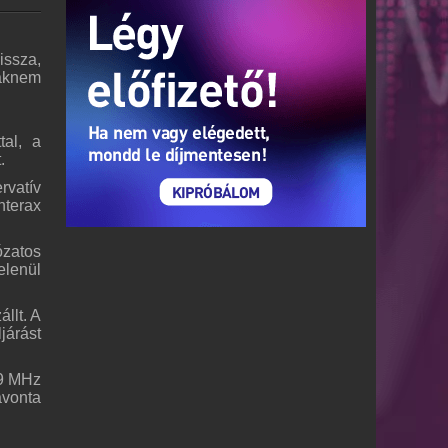
issza,
saknem
tal, a
.
rvatív
nterax
ózatos
elenül
llt. A
járást
,9 MHz
avonta