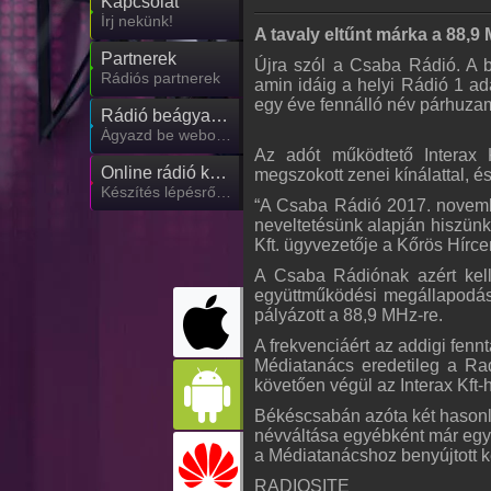
Kapcsolat
Írj nekünk!
A tavaly eltűnt márka a 88,9 
Partnerek
Újra szól a Csaba Rádió. A b
Rádiós partnerek
amin idáig a helyi Rádió 1 ad
egy éve fennálló név párhuza
Rádió beágyazás
Ágyazd be weboldaladba
Az adót működtető Interax 
Online rádió készítés
megszokott zenei kínálattal, és
Készítés lépésről lépésre
“A Csaba Rádió 2017. novemb
neveltetésünk alapján hiszünk
Kft. ügyvezetője a Kőrös Hírc
A Csaba Rádiónak azért kelle
együttműködési megállapodást
pályázott a 88,9 MHz-re.
A frekvenciáért az addigi fennt
Médiatanács eredetileg a Radi
követően végül az Interax Kft-h
Békéscsabán azóta két hasonl
névváltása egyébként már egy 
a Médiatanácshoz benyújtott k
RADIOSITE