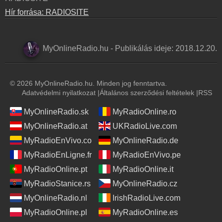
Hír forrása: RADIOSITE
MyOnlineRadio.hu
-
Publikálás ideje:
2018.12.20.
© 2026 MyOnlineRadio.hu. Minden jog fenntartva.
Adatvédelmi nyilatkozat
|
Általános szerződési feltételek
|
RSS
MyOnlineRadio.sk
MyRadioOnline.ro
MyOnlineRadio.at
UKRadioLive.com
MyRadioEnVivo.co
MyOnlineRadio.de
MyRadioEnLigne.fr
MyRadioEnVivo.pe
MyRadioOnline.pt
MyRadioOnline.it
MyRadioStanice.rs
MyOnlineRadio.cz
MyOnlineRadio.nl
IrishRadioLive.com
MyRadioOnline.pl
MyRadioOnline.es