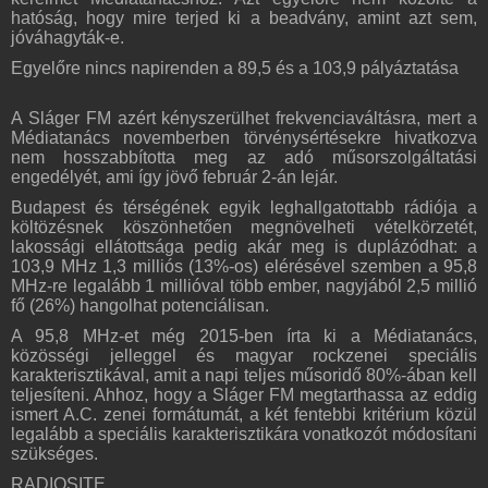
hatóság, hogy mire terjed ki a beadvány, amint azt sem,
jóváhagyták-e.
Egyelőre nincs napirenden a 89,5 és a 103,9 pályáztatása
A Sláger FM azért kényszerülhet frekvenciaváltásra, mert a
Médiatanács novemberben törvénysértésekre hivatkozva
nem hosszabbította meg az adó műsorszolgáltatási
engedélyét, ami így jövő február 2-án lejár.
Budapest és térségének egyik leghallgatottabb rádiója a
költözésnek köszönhetően megnövelheti vételkörzetét,
lakossági ellátottsága pedig akár meg is duplázódhat: a
103,9 MHz 1,3 milliós (13%-os) elérésével szemben a 95,8
MHz-re legalább 1 millióval több ember, nagyjából 2,5 millió
fő (26%) hangolhat potenciálisan.
A 95,8 MHz-et még 2015-ben írta ki a Médiatanács,
közösségi jelleggel és magyar rockzenei speciális
karakterisztikával, amit a napi teljes műsoridő 80%-ában kell
teljesíteni. Ahhoz, hogy a Sláger FM megtarthassa az eddig
ismert A.C. zenei formátumát, a két fentebbi kritérium közül
legalább a speciális karakterisztikára vonatkozót módosítani
szükséges.
RADIOSITE