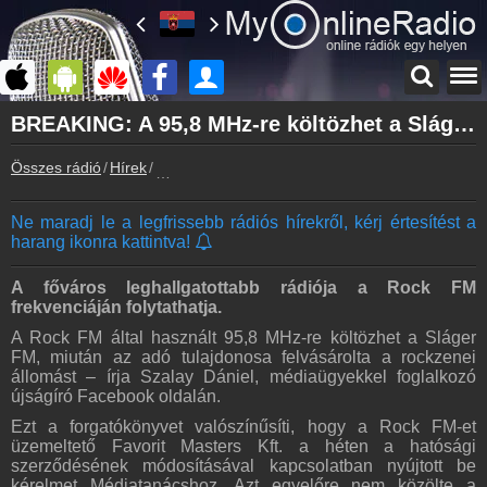
Főoldal
BREAKING: A 95,8 MHz-re költözhet a Sláger FM
myonlineradio.hu
Összes rádió
Hírek
BREAKING: A 95,8 MHz-re költözhet a Sláger 
Bejelentkezés
Hozz létre saját fiókot!
Ne maradj le a legfrissebb rádiós hírekről, kérj értesítést a
Kapcsolat
harang ikonra kattintva!
Írj nekünk!
Partnerek
A főváros leghallgatottabb rádiója a Rock FM
Rádiós partnerek
frekvenciáján folytathatja.
A Rock FM által használt 95,8 MHz-re költözhet a Sláger
Rádió beágyazás
FM, miután az adó tulajdonosa felvásárolta a rockzenei
Ágyazd be weboldaladba
állomást – írja Szalay Dániel, médiaügyekkel foglalkozó
újságíró Facebook oldalán.
Online rádió készítés
Készítés lépésről lépésre
Ezt a forgatókönyvet valószínűsíti, hogy a Rock FM-et
üzemeltető Favorit Masters Kft. a héten a hatósági
szerződésének módosításával kapcsolatban nyújtott be
kérelmet Médiatanácshoz. Azt egyelőre nem közölte a