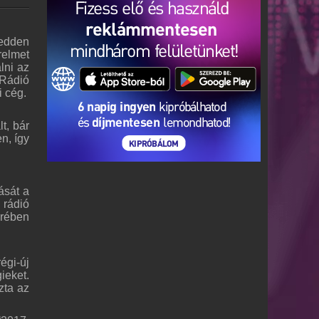
kedden
relmet
lni az
 Rádió
i cég.
t, bár
n, így
ását a
 rádió
erében
égi-új
ieket.
zta az