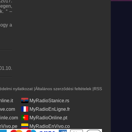
“2017.
zegen,
k. “ –
hogy a
01.10.
édelmi nyilatkozat
|
Általános szerződési feltételek
|
RSS
ine.it
MyRadioStanice.rs
ve.com
MyRadioEnLigne.fr
nle.com
MyRadioOnline.pt
Vivo.pe
MyRadioEnVivo.co