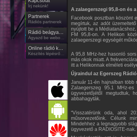
Kapcsolat
Írj nekünk!
A zalaegerszegi 95,8-on és a
Partnerek
Facebook posztban köszönt el
Rádiós partnerek
megírtuk, az adót üzemeltet
nyújtott be a Médiatanácshoz,
Rádió beágyazás
FM 95,8-on. A Helikon közl
Ágyazd be weboldaladba
zalaegerszegi egységét működt
Online rádió készítés
Készítés lépésről lépésre
A 95,8 MHz-hez hasonló sors v
más okok miatt. A frekvenciára
itt a Helikonnak elméleti esély
Újraindul az Egerszeg Rádió
Január 11-én hajnalban több 
Zalaegerszeg 95.1 MHz-es f
ügyvezetőjétől megtudtuk, h
abbahagyták.
“Visszatérünk oda, ahol 20
műsorvezetőink. Célunk miné
Mindehhez a legnagyobb sláger
ügyvezető a RADIOSITE-nak.