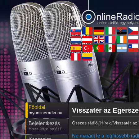
Főoldal
Visszatér az Egersz
myonlineradio.hu
Összes rádió
Hírek
Visszatér az
Bejelentkezés
Hozz létre saját fiókot!
Ne maradj le a legfrissebb rádió