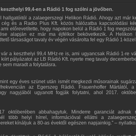
 keszthelyi 99,4-en a Rádió 1 fog szólni a jövőben.
 hallgatóitól a zalaegerszegi Helikon Rádió. Ahogy azt már 
ő cég és a Radio Plus Kft. közös hálózatba kapcsolódási ké
 ami előrevetítette, hogy napokon belül a Rádió 1 fog megszóla
ése alapján ez már ma éjfélkor bekövetkezik. A Helikon
ető társaságot tavaly év végén vásárolta fel egy Rádió 1-közel
ár a keszthelyi 99,4 MHz-re is, ami ugyancsak Rádió 1-re vál
 kiírt pályázatot az LB Rádió Kft. nyerte meg tavaly decemberbe
e sem maradt a folytatásra.
mint egy éves szünet után ismét megkezdi műsorainak sugárz
rekvencián az Egerszeg Rádió. Frauenhoffer Mártától, a
ogy nagyjából ugyanott fogják folytatni, ahol 2017. októb
17 októberében abbahagytuk. Minderre garanciát adnak r
l több helyi hírrel, információval ellátni a zalaegerszeg
eket kínáljuk a 80-as évektől egészen napjainkig.” – nyilatko