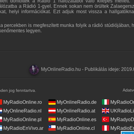
ért döntöttek a Rádió 1 hálózatából való kilépés mellett. 
álózatba a Rádió 1-gyel. Ennek sokan nem örültek Zalaegers
at, helyi információkat. Ezt adjuk most vissza a hallgatókna
a percekben is megfeszített munka folyik a rádió stúdiójában, 
kkenőmentes legyen.
MyOnlineRadio.hu
-
Publikálás ideje:
2019.
Adatv
en jog fenntartva.
MyRadioOnline.ro
MyOnlineRadio.de
MyRadioOnl
MyOnlineRadio.nl
MyOnlineRadio.at
UKRadioLi
MyRadioOnline.pl
MyRadioOnline.es
MyRadyoDi
MyRadioEnVivo.ar
MyRadioOnline.cl
MyRadioEn