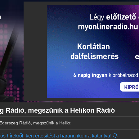
eg Rádió, megszűnik a Helikon Rádió
 Egerszeg Rádió, megszűnik a Helikon Rádió
s hírekről, kérj értesítést a harang ikonra kattintva!