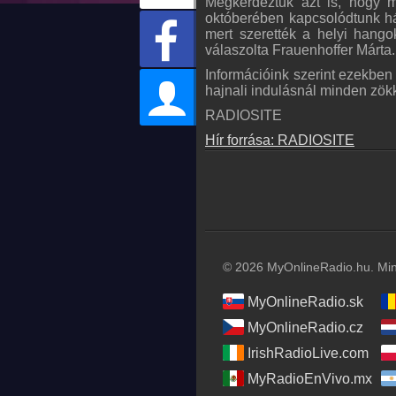
Megkérdeztük azt is, hogy mi
októberében kapcsolódtunk h
mert szerették a helyi hangok
válaszolta Frauenhoffer Márta.
Információink szerint ezekben 
hajnali indulásnál minden zö
RADIOSITE
Hír forrása: RADIOSITE
© 2026 MyOnlineRadio.hu. Mind
MyOnlineRadio.sk
MyOnlineRadio.cz
IrishRadioLive.com
MyRadioEnVivo.mx