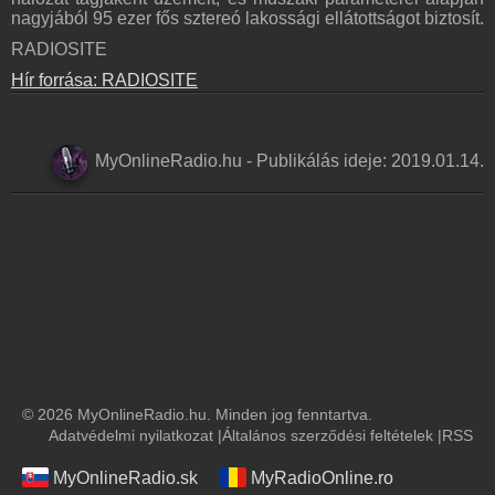
nagyjából 95 ezer fős sztereó lakossági ellátottságot biztosít.
RADIOSITE
Hír forrása: RADIOSITE
MyOnlineRadio.hu
-
Publikálás ideje:
2019.01.14.
© 2026 MyOnlineRadio.hu. Minden jog fenntartva.
Adatvédelmi nyilatkozat
|
Általános szerződési feltételek
|
RSS
MyOnlineRadio.sk
MyRadioOnline.ro