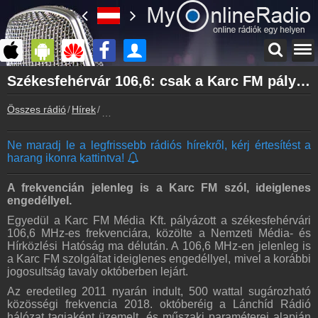
Főoldal
Székesfehérvár 106,6: csak a Karc FM pályázott
myonlineradio.hu
Összes rádió
Hírek
Székesfehérvár 106,6: csak a Karc FM pályázot
Bejelentkezés
Hozz létre saját fiókot!
Ne maradj le a legfrissebb rádiós hírekről, kérj értesítést a
Kapcsolat
harang ikonra kattintva!
Írj nekünk!
Partnerek
A frekvencián jelenleg is a Karc FM szól, ideiglenes
Rádiós partnerek
engedéllyel.
Egyedül a Karc FM Média Kft. pályázott a székesfehérvári
Rádió beágyazás
106,6 MHz-es frekvenciára, közölte a Nemzeti Média- és
Ágyazd be weboldaladba
Hírközlési Hatóság ma délután. A 106,6 MHz-en jelenleg is
a Karc FM szolgáltat ideiglenes engedéllyel, mivel a korábbi
Online rádió készítés
jogosultság tavaly októberben lejárt.
Készítés lépésről lépésre
Az eredetileg 2011 nyarán indult, 500 wattal sugározható
közösségi frekvencia 2018. októberéig a Lánchíd Rádió
hálózat tagjaként üzemelt, és műszaki paraméterei alapján