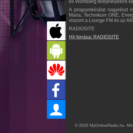
és Wolfsberg telephelyekről kez
A programkínálat nagyrészt 
Maria, Tech­nikum ONE, Energ
viszont a Lounge FM és az AR
RADIOSITE
Hír forrása: RADIOSITE
© 2026 MyOnlineRadio.hu. Mind