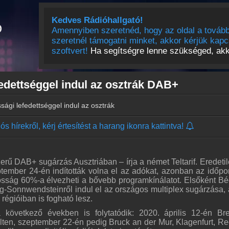
Kedves Rádióhallgató!
Amennyiben szeretnéd, hogy az oldal a tovább
szeretnél támogatni minket, akkor kérjük kapc
szoftvert!
Ha segítségre lenne szükséged, akko
edettséggel indul az osztrák DAB+
sági lefedettséggel indul az osztrák DAB+
s hírekről, kérj értesítést a harang ikonra kattintva!
rű DAB+ sugárzás Ausztriában – írja a német Teltarif. Eredetil
ptember 24-én indították volna el az adókat, azonban az időpo
osság 60%-a élvezheti a bővebb programkínálatot. Elsőként Bé
-Sonnwendsteinről indul el az országos multiplex sugárzása, 
régióiban is fogható lesz.
következő években is folytatódik: 2020. április 12-én Br
lten, szeptember 22-én pedig Bruck an der Mur, Klagenfurt, Re