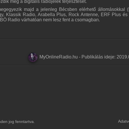
dik meg a digitális rádiójelek terjesztését.
megegyezik majd a jelenleg Bécsben elérhető állomásokkal 
y, Klassik Radio, Arabella Plus, Rock Antenne, ERF Plus és 
BÖ Radio várhatóan nem lesz fent a csomagban.
MyOnlineRadio.hu
-
Publikálás ideje:
2019.
Adatv
en jog fenntartva.