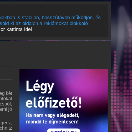
iakban is stabilan, hosszútávon működjön, és
sold ki az oldalon a reklámokat blokkoló
r kattints ide!
eg két
ntokat
csből,
ami jó
egenz,
chnitz