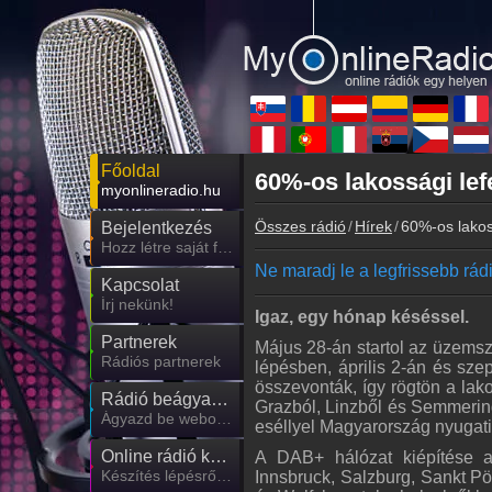
Főoldal
60%-os lakossági lef
myonlineradio.hu
Összes rádió
Hírek
60%-os lakos
Bejelentkezés
Hozz létre saját fiókot!
Ne maradj le a legfrissebb rádió
Kapcsolat
Írj nekünk!
Igaz, egy hónap késéssel.
Partnerek
Május 28-án startol az üzemsze
Rádiós partnerek
lépésben, április 2-án és sze
összevonták, így rögtön a lak
Rádió beágyazás
Grazból, Linzből és Semmering
Ágyazd be weboldaladba
eséllyel Magyarország nyugati 
Online rádió készítés
A DAB+ hálózat kiépítése a 
Készítés lépésről lépésre
Innsbruck, Salzburg, Sankt Pö