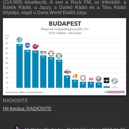
(114.000) következik. A sort a Rock FM, az Inforádió, a
Bartók Rádió, a Jazzy, a Dankó Rádió és a Tilos Rádió
folytatja, végül a Duna World Rádió zárja.
RADIOSITE
Hír forrása: RADIOSITE