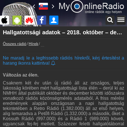
Főoldal
Hallgatottsági adatok – 2018. október – december
myonlineradio.hu
Összes rádió
Hírek
Hallgatottsági adatok – 2018. október – decemb
Bejelentkezés
Hozz létre saját fiókot!
Ne maradj le a legfrissebb rádiós hírekről, kérj értesítést a
Kapcsolat
harang ikonra kattintva!
Írj nekünk!
Partnerek
Változás az élen.
Rádiós partnerek
Csaknem két év után új rádió áll az országos, teljes
lakosság körében mért hallgatottsági lista élén – derül ki az
Rádió beágyazás
NMHH által publikált október és december közötti időszakra
Ágyazd be weboldaladba
vonatkozó rádiós közönségmérés adataiból. A friss mérési
eredmények alapján országosan a napi hallgatottság
Online rádió készítés
tekintetében a Retro Rádió (1.382.000) áll az első helyen,
Készítés lépésről lépésre
alig lemaradva a Petőfi Rádió (1.332.000) a második, őket a
Kossuth Rádió (997.000) és a Rádió 1 (989.000) követi,
ugyancsak fej-fej mellett. Százezer feletti hallgatótáborral