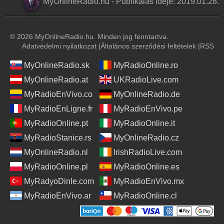
MyOnlineRadio.hu
-
Publikálás ideje:
2019.01.28.
© 2026 MyOnlineRadio.hu. Minden jog fenntartva.
Adatvédelmi nyilatkozat
|
Általános szerződési feltételek
|
RSS
MyOnlineRadio.sk
MyRadioOnline.ro
MyOnlineRadio.at
UKRadioLive.com
MyRadioEnVivo.co
MyOnlineRadio.de
MyRadioEnLigne.fr
MyRadioEnVivo.pe
MyRadioOnline.pt
MyRadioOnline.it
MyRadioStanice.rs
MyOnlineRadio.cz
MyOnlineRadio.nl
IrishRadioLive.com
MyRadioOnline.pl
MyRadioOnline.es
MyRadyoDinle.com
MyRadioEnVivo.mx
MyRadioEnVivo.ar
MyRadioOnline.cl