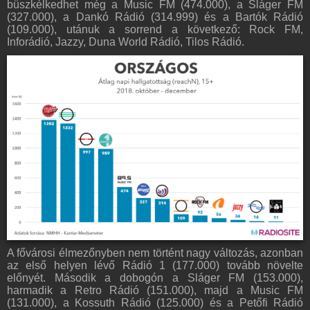
büszkélkedhet még a Music FM (474.000), a Sláger FM
(327.000), a Dankó Rádió (314.999) és a Bartók Rádió
(109.000), utánuk a sorrend a következő: Rock FM,
Inforádió, Jazzy, Duna World Rádió, Tilos Rádió.
A fővárosi élmezőnyben nem történt nagy változás, azonban
az első helyen lévő Rádió 1 (177.000) tovább növelte
előnyét. Második a dobogón a Sláger FM (153.000),
harmadik a Retro Rádió (151.000), majd a Music FM
(131.000), a Kossuth Rádió (125.000) és a Petőfi Rádió