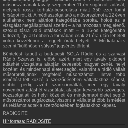
műsorszámának tavaly szeptember 11-én sugárzott adását,
melynek rossz korhatár-besorolása miatt 350 ezer forint
bírságot rótt ki. A médiaszolgáltató a műsorszámot a 12 éven
aluliaknak nem ajánlott kategóriába sorolta, holott az a
vizsgálat megállapításai szerint – a halmozottan megjelenő,
szexualitásra való utalások miatt – a 16-os kategóriába
tartozott, így azt ebben a formában csak 21 óra után lehetett
volna közzétenni a reggeli órák helyett. A Médiatanács
szerint “különösen súlyos” jogsértés történt.
Büntetést kapott a budapesti SOLA Rádió és a szarvasi
Rádió Szarvas is, előbbi azért, mert egy tavaly októberi
adáshét vizsgálata alapján kevesebb magyar zenét, helyi
közéleti és mindennapi életet segítő, valamint a rádió vállalt
műsorprofiljának megfelelő műsorszámot, illetve több
ismétlést tett közzé a szerződésében vállaltakhoz képest,
utóbbit pedig azért szankcionálták, mert egy tavaly
novemberi adáshét vizsgálata alapján kevesebb szöveges,
közszolgálati és helyi közéleti és mindennapi életet segítő
műsorszámot sugároztak, viszont a vállaltnál több ismétlést
és reklámot adtak a szerződésében foglaltakhoz képest.
RADIOSITE
Hír forrása: RADIOSITE