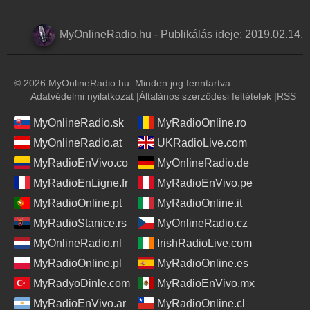
MyOnlineRadio.hu
-
Publikálás ideje:
2019.02.14.
© 2026 MyOnlineRadio.hu. Minden jog fenntartva.
Adatvédelmi nyilatkozat
|
Általános szerződési feltételek
|
RSS
MyOnlineRadio.sk
MyRadioOnline.ro
MyOnlineRadio.at
UKRadioLive.com
MyRadioEnVivo.co
MyOnlineRadio.de
MyRadioEnLigne.fr
MyRadioEnVivo.pe
MyRadioOnline.pt
MyRadioOnline.it
MyRadioStanice.rs
MyOnlineRadio.cz
MyOnlineRadio.nl
IrishRadioLive.com
MyRadioOnline.pl
MyRadioOnline.es
MyRadyoDinle.com
MyRadioEnVivo.mx
MyRadioEnVivo.ar
MyRadioOnline.cl