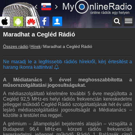
Főoldal
Maradhat a Cegléd Rádió
myonlineradio.hu
Összes rádió
Hírek
Maradhat a Cegléd Rádió
Bejelentkezés
Hozz létre saját fiókot!
Ne maradj le a legfrissebb rádiós hírekről, kérj értesítést a
Kapcsolat
harang ikonra kattintva!
Írj nekünk!
Partnerek
A Médiatanács 5 évvel meghosszabbította a
Rádiós partnerek
műsorszolgáltatási jogosultságukat.
A médiaszolgáltató kérelmére további 5 évre megújította a
Rádió beágyazás
Cegléd 92,5 MHz-es helyi rádiós frekvencián kereskedelmi
Ágyazd be weboldaladba
jelleggel működő Cegléd Rádió szolgáltatójának hét év után
lejáró médiaszolgáltatási jogosultságát a Médiatanács –
Online rádió készítés
közölte a testület ma reggel.
Készítés lépésről lépésre
A grémium – állampolgári bejelentés alapján – vizsgálta a
Budapest 96,4 MHz-es körzeti rádiós frekvencián
kereskedelmi jelleggel működő Rádió 1 Balázsék című