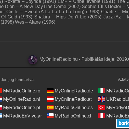
9) Roxette – Joyride (1991) EMF – Unbelievable (1991) The 
line Dion – A New Day Has Come (2002) Sophie Ellis Bextor – 
er Circle – Sweat (A La La La La Long) (1993) Charlie – Mi
s Of Gold (1993) Shakira – Hips Don’t Lie (2005) Jazz+Az – 
e (1998) Wes – Alane (1996)
MyOnlineRadio.hu
-
Publikálás ideje:
2019.
Adatv
en jog fenntartva.
MyRadioOnline.ro
MyOnlineRadio.de
MyRadioOnl
MyOnlineRadio.nl
MyOnlineRadio.at
UKRadioLi
MyRadioOnline.pl
MyRadioOnline.es
MyRadyoDi
MyRadioEnVivo.ar
MyRadioOnline.cl
MyRadioEn