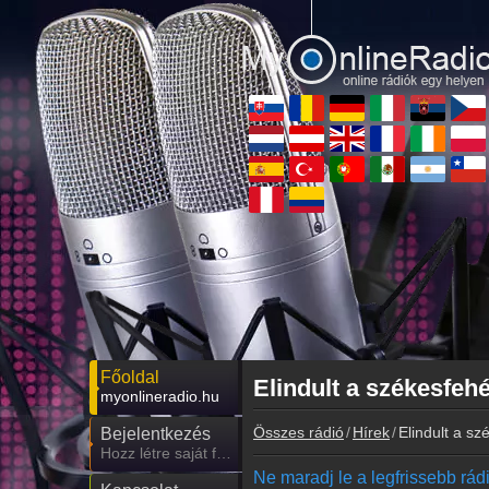
Főoldal
Elindult a székesfehé
myonlineradio.hu
Összes rádió
Hírek
Elindult a sz
Bejelentkezés
Hozz létre saját fiókot!
Ne maradj le a legfrissebb rádió