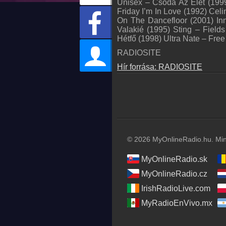
Unisex – Csoda Az Élet (199
Friday I’m In Love (1992) Ce
On The Dancefloor (2001) Inn
Valakié (1995) Sting – Field
Hétfő (1998) Ultra Nate – Fre
RADIOSITE
Hír forrása: RADIOSITE
© 2026 MyOnlineRadio.hu. Mind
MyOnlineRadio.sk
MyOnlineRadio.cz
IrishRadioLive.com
MyRadioEnVivo.mx