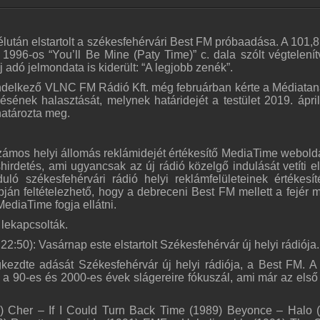
élután elstartolt a székesfehérvári Best FM próbaadása. A 101,
 1996-os “You’ll Be Mine (Paty Time)” c. dala szólt végtelenít
adó jelmondata is kiderült: “A legjobb zenék”.
endelkező VLNC FM Rádió Kft. még februárban kérte a Médiatan
ének halasztását, melynek határidejét a testület 2019. ápril
határozta meg.
zámos helyi állomás reklámidejét értékesítő MediaTime webold
irdetés, ami ugyancsak az új rádió közelgő indulását vetíti el
uló székesfehérvári rádió helyi reklámfelületeinek értékesít
ján feltételezhető, hogy a debreceni Best FM mellett a fejér 
MediaTime fogja ellátni.
 lekapcsolták.
 22:50): Vasárnap este elstartolt Székesfehérvár új helyi rádiója.
ezdte adását Székesfehérvár új helyi rádiója, a Best FM. A
a 90-es és 2000-es évek slágereire fókuszál, ami már az első
) Cher – If I Could Turn Back Time (1989) Beyonce – Halo 