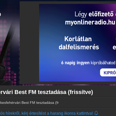
rvári Best FM tesztadása (frissítve)
ékesfehérvári Best FM tesztadása (frissítve)
s hírekről, kérj értesítést a harang ikonra kattintva!