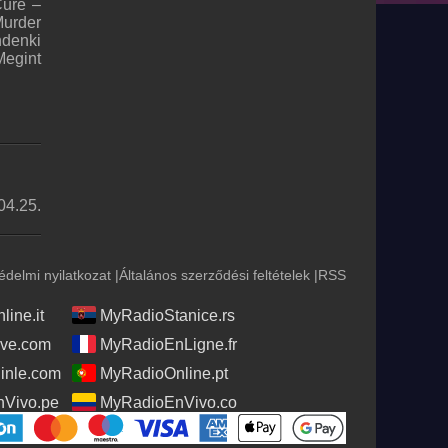
Cure –
Murder
ndenki
Megint
04.25.
édelmi nyilatkozat
|
Általános szerződési feltételek
|
RSS
ine.it
MyRadioStanice.rs
ve.com
MyRadioEnLigne.fr
nle.com
MyRadioOnline.pt
Vivo.pe
MyRadioEnVivo.co