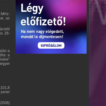
8 MHz-
ve, az
ácstól
is 28-
alán a
őre: a
ésére”
megyei
 101,8
 zenei
(2008)