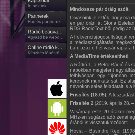
Kapcsolat
Írj nekünk!
Mindössze pár óráig szólt.
Partnerek
Olvasóink jelezték, hogy ma d
Rádiós partnerek
en pár órán át Gloria Estefan
RDS RadioText-ből pedig az új 
Rádió beágyazás
A frekvenciajogosultsággal r
Ágyazd be weboldaladba
a médiaszolgáltatás megkezdés
Online rádió készítés
ban, azaz e hét vasárnapjára 
Készítés lépésről lépésre
A MediaTime értékesítheti
A Rádió 1, a Retro Rádió és s
napokban megjelent egy állásh
felhívásban egy “újonnan ind
keresnek munkatársat. Ez alap
névrokon sales feladatait is a 
Frissítés (18:05):
A tesztadást
Frissítés 2
(2019. április 28. –
Vasárnap este 20 órakor megk
MHz-en sugárzó adó zeneileg 
órából is visszatükröződött:
Hevia – Busindre Reel (1998