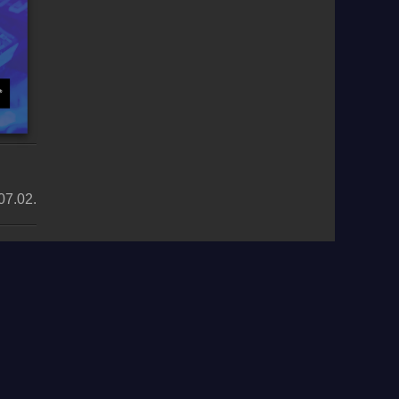
07.02.
édelmi nyilatkozat
|
Általános szerződési feltételek
|
RSS
ine.it
MyRadioStanice.rs
ve.com
MyRadioEnLigne.fr
nle.com
MyRadioOnline.pt
Vivo.pe
MyRadioEnVivo.co