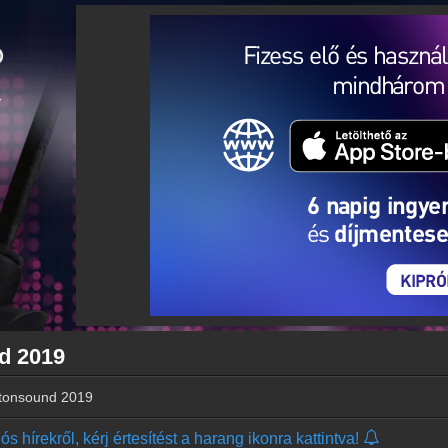
d 2019
atonsound 2019
s hírekről, kérj értesítést a harang ikonra kattintva!