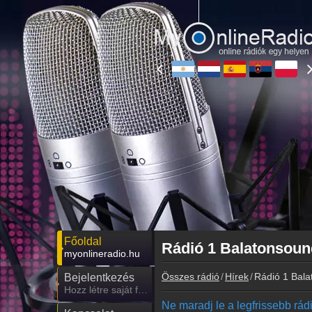
Főoldal
Rádió 1 Balatonsoun
myonlineradio.hu
Összes rádió
Hírek
Rádió 1 Bal
Bejelentkezés
Hozz létre saját fiókot!
Ne maradj le a legfrissebb rádió