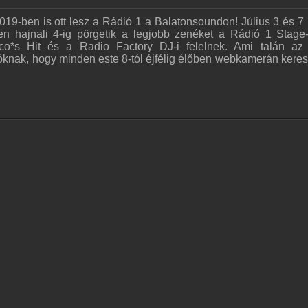
9-ben is ott lesz a Rádió 1 a Balatonsoundon! Július 3 és 7 
n hajnali 4-ig pörgetik a legjobb zenéket a Rádió 1 Stage
sco*s Hit és a Radio Factory DJ-i felelnek. Ami talán az
knak, hogy minden este 8-tól éjfélig élőben webkamerán keresz