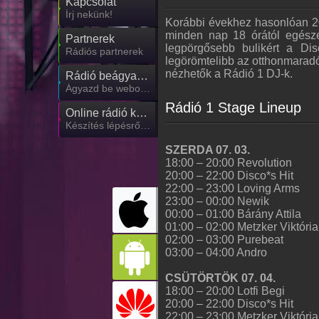
Kapcsolat
Írj nekünk!
Korábbi évekhez hasonlóan 201
minden nap 18 órától egésze
Partnerek
legpörgősebb bulikért a Di
Rádiós partnerek
legörömtelibb az otthonmaradó
nézhetők a Rádió 1 DJ-k.
Rádió beágyazás
Ágyazd be weboldaladba
Rádió 1 Stage Lineup
Online rádió készítés
Készítés lépésről lépésre
SZERDA 07. 03.
18:00 – 20:00 Revolution
20:00 – 22:00 Disco*s Hit
22:00 – 23:00 Loving Arms
23:00 – 00:00 Newik
00:00 – 01:00 Bárány Attila
01:00 – 02:00 Metzker Viktória
02:00 – 03:00 Purebeat
03:00 – 04:00 Andro
CSÜTÖRTÖK 07. 04.
18:00 – 20:00 Lotfi Begi
20:00 – 22:00 Disco*s Hit
22:00 – 23:00 Metzker Viktória