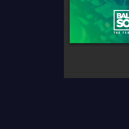
© 2026 MyOnlineRadio.hu. Mind
MyOnlineRadio.sk
MyOnlineRadio.cz
IrishRadioLive.com
MyRadioEnVivo.mx