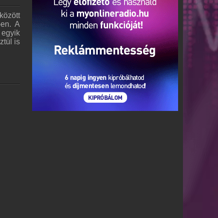
között
-en. A
 egyik
tül is