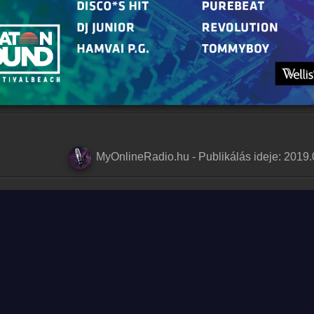
MyOnlineRadio.hu
-
Publikálás ideje:
2019.
Adatv
en jog fenntartva.
MyRadioOnline.ro
MyOnlineRadio.de
MyRadioOnl
MyOnlineRadio.nl
MyOnlineRadio.at
UKRadioLi
MyRadioOnline.pl
MyRadioOnline.es
MyRadyoDi
MyRadioEnVivo.ar
MyRadioOnline.cl
MyRadioEn