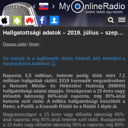
Főoldal
Hallgatottsági adatok – 2019. július – szeptember
myonlineradio.hu
Összes rádió
Hírek
Hallgatottsági adatok – 2019. július – szeptemb
Bejelentkezés
Hozz létre saját fiókot!
Ne maradj le a legfrissebb rádiós hírekről, kérj értesítést a
Kapcsolat
harang ikonra kattintva!
Írj nekünk!
Partnerek
Naponta 5,5 millióan, hetente pedig több mint 7,1
Rádiós partnerek
millióan hallgattak rádiót 2019 harmadik negyedévében
a Nemzeti Média- és Hírközlési Hatóság (NMHH)
Rádió beágyazás
hallgatottsági adatai alapján. Országosan a 15 éves vagy
Ágyazd be weboldaladba
idősebb lakosság 66%-ánál naponta, míg 85%-ánál
hetente szól rádió. A milliós hallgatottsági küszöböt a
Online rádió készítés
Retro, a Petőfi, a Kossuth Rádió és a Rádió 1 lépte át.
Készítés lépésről lépésre
Magyarországon a 15 éves vagy idősebb lakosság 66%-
ánál naponta, míg 85%-ánál hetente szól rádió. Budapesten
a 15 éves vagy idősebb lakosság 56%-a naponta, míg 80%-