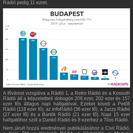
Rádió pedig 11 ezret.
A fővárost vizsgálva a Rádió 1, a Retro Rádió és a Kossuth
Rádió áll a képzeletbeli dobogón 206 ezer, 202 ezer és 157
ezer fős átlagos napi hallgatóval. Ezeket követi a Petőfi
Rádió (118 ezer fő), az InfoRádió (36 ezer fő), a Jazzy Rádió
(27 ezer fő) és a Bartók Rádió (21 ezer fő). Napi 15 ezer
hallgatóhoz szól a Dankó Rádió és 8 ezerhez a Tilos Rádió.
Nem járult hozzá eredményei publikálásához a Civil Rádió,