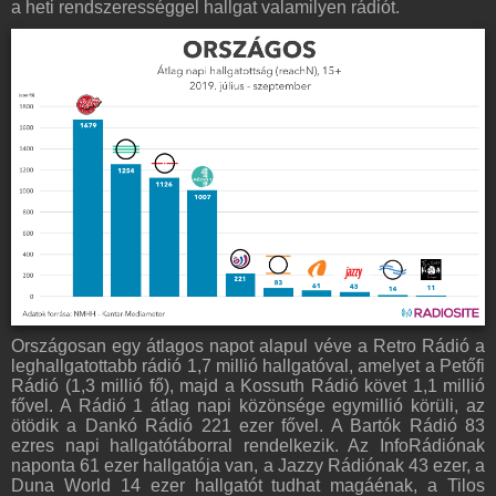
a heti rendszerességgel hallgat valamilyen rádiót.
Országosan egy átlagos napot alapul véve a Retro Rádió a
leghallgatottabb rádió 1,7 millió hallgatóval, amelyet a Petőfi
Rádió (1,3 millió fő), majd a Kossuth Rádió követ 1,1 millió
fővel. A Rádió 1 átlag napi közönsége egymillió körüli, az
ötödik a Dankó Rádió 221 ezer fővel. A Bartók Rádió 83
ezres napi hallgatótáborral rendelkezik. Az InfoRádiónak
naponta 61 ezer hallgatója van, a Jazzy Rádiónak 43 ezer, a
Duna World 14 ezer hallgatót tudhat magáénak, a Tilos