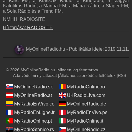
a Karc FM, a Klasszik Rádió, a Klubrádió, a Magyar
Katolikus Rádió, a Manna FM, a Mária Rádió, a Sláger FM,
a Sola Rádió és a Trend FM.
NMHH, RADIOSITE
Hír forrása: RADIOSITE
MyOnlineRadio.hu
-
Publikálás ideje:
2019.11.11.
© 2026 MyOnlineRadio.hu. Minden jog fenntartva.
Adatvédelmi nyilatkozat
|
Általános szerződési feltételek
|
RSS
MyOnlineRadio.sk
MyRadioOnline.ro
MyOnlineRadio.at
UKRadioLive.com
MyRadioEnVivo.co
MyOnlineRadio.de
MyRadioEnLigne.fr
MyRadioEnVivo.pe
MyRadioOnline.pt
MyRadioOnline.it
MyRadioStanice.rs
MyOnlineRadio.cz