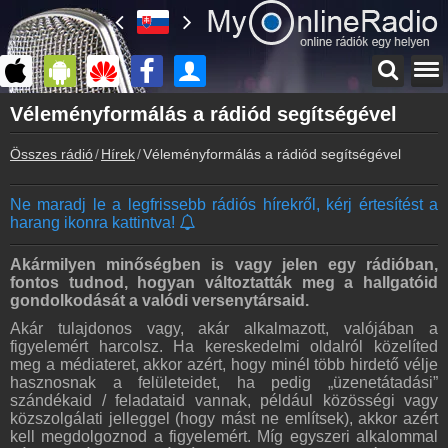
Főoldal
Véleményformálás a rádiód segítségével
myonlineradio.hu
Összes rádió
Hírek
Véleményformálás a rádiód segítségével
Bejelentkezés
Hozz létre saját fiókot!
Ne maradj le a legfrissebb rádiós hírekről, kérj értesítést a
Kapcsolat
harang ikonra kattintva!
Írj nekünk!
Partnerek
Akármilyen minőségben is vagy jelen egy rádióban,
Rádiós partnerek
fontos tudnod, hogyan változtatták meg a hallgatóid
gondolkodását a valódi versenytársaid.
Rádió beágyazás
Akár tulajdonos vagy, akár alkalmazott, valójában a
Ágyazd be weboldaladba
figyelemért harcolsz. Ha kereskedelmi oldalról közelíted
meg a médiateret, akkor azért, hogy minél több hirdető vélje
Online rádió készítés
hasznosnak a felületeidet, ha pedig „üzenetátadási”
Készítés lépésről lépésre
szándékaid / feladataid vannak, például közösségi vagy
közszolgálati jelleggel (hogy mást ne említsek), akkor azért
kell megdolgoznod a figyelemért. Míg egyszeri alkalommal