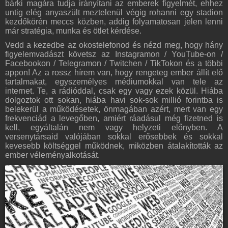
bárki magára tudja irányítani az emberek figyelmét, ehhez
untig elég anyaszült meztelenül végig rohanni egy stadion
kezdőkörén meccs közben, addig folyamatosan jelen lenni
már stratégia, munka és ötlet kérdése.
Vedd a kezedbe az okostelefonod és nézd meg, hogy hány
figyelemvadászt követsz az Instagramon / YouTube-on /
Facebookon / Telegramon / Twitchen / TikTokon és a többi
appon! Az a rossz hírem van, hogy rengeteg ember állít elő
tartalmakat, egyszemélyes médiumokkal van tele az
internet. Te, a rádióddal, csak egy vagy ezek közül. Hiába
dolgoztok ott sokan, hiába havi sok-sok millió forintba is
belekerül a működésetek, önmagában azért, mert van egy
frekvenciád a levegőben, amiért ráadásul még fizetned is
kell, egyáltalán nem vagy helyzeti előnyben. A
versenytársaid valójában sokkal erősebbek és sokkal
kevesebb költséggel működnek, miközben átalakították az
ember véleményalkotását.