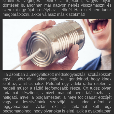
születnek végleges ítéletek a fejekben, vagyis olyan
döntések is, ahonnan már nagyon nehéz visszamászni és
szerezni egy újabb esélyt az illetőnél. Ha ezzel nem tudsz
megbarátkozni, akkor válassz másik szakmát!
Ha azonban a „megváltozott médiafogyasztási szokásokkal”
együtt tudsz élni, akkor végig kell gondolnod, hogy kinek
szól az, amit csinálsz. Például egy vidéki rádió esetén, a
reggeli műsor a rádió legfontosabb része. Ott tudsz olyan
tartalmat készíteni, amivel máshol nem találkozhat a
hallgató, mivel a polgármestert, a helyi focicsapat edzőjét
vagy a fesztiválotok szerzőjét te tudod elérni a
leggyorsabban. Aztán ezt a tartalmat kell úgy
becsomagolnod, hogy olyanokat is elérj, akik a gyakorlatban