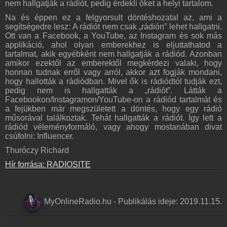
nem hallgatják a rádiót, pedig érdekli őket a helyi tartalom.
Na és éppen ez a felgyorsult döntéshozatal az, ami a
segítségedre lesz: A rádiót nem csak „rádión” lehet hallgatni.
Ott van a Facebook, a YouTube, az Instagram és sok más
applikáció, ahol olyan emberekhez is eljuttathatod a
tartalmat, akik egyébként nem hallgatják a rádiód. Azonban
amikor ezektől az emberektől megkérdezi valaki, hogy
honnan tudnak erről vagy arról, akkor azt fogják mondani,
hogy hallották a rádiódban. Mivel ők is rádiódtól tudják ezt,
pedig nem is hallgatták a „rádiót”. Látták a
Facebookon/Instagramon/YouTube-on a rádiód tartalmát és
a fejükben már megszületett a döntés, hogy egy rádió
műsorával találkoztak. Tehát hallgatták a rádiót. Így lett a
rádiód véleményformáló, vagy ahogy mostanában divat
csúfolni: Influencer.
Thuróczy Richard
Hír forrása: RADIOSITE
MyOnlineRadio.hu
-
Publikálás ideje:
2019.11.15.