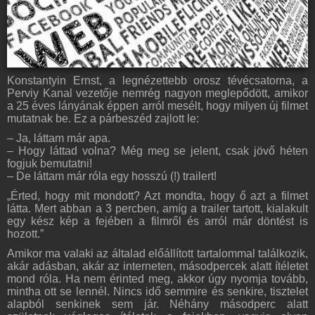
Konstantyin Ernst, a legnézettebb orosz tévécsatorna, a
Perviy Kanal vezetője nemrég nagyon meglepődött, amikor
a 25 éves lányának éppen arról mesélt, hogy milyen új filmet
mutatnak be. Ez a párbeszéd zajlott le:
– Ja, láttam már apa.
– Hogy láttad volna? Még meg se jelent, csak jövő héten
fogjuk bemutatni!
– De láttam már róla egy hosszú (!) trailert!
„Érted, hogy mit mondott? Azt mondta, hogy ő azt a filmet
látta. Mert abban a 3 percben, amíg a trailer tartott, kialakult
egy kész kép a fejében a filmről és arról már döntést is
hozott.”
Amikor ma valaki az általad előállított tartalommal találkozik,
akár adásban, akár az interneten, másodpercek alatt ítéletet
mond róla. Ha nem érinted meg, akkor úgy nyomja tovább,
mintha ott se lennél. Nincs idő semmire és senkire, tisztelet
alapból senkinek sem jár. Néhány másodperc alatt