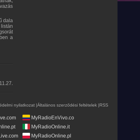
atnak,
avazás
ű dala
listán
gsorát
bben a
11.27.
édelmi nyilatkozat
|
Általános szerződési feltételek
|
RSS
ve.com
MyRadioEnVivo.co
line.pt
MyRadioOnline.it
Live.com
MyRadioOnline.pl