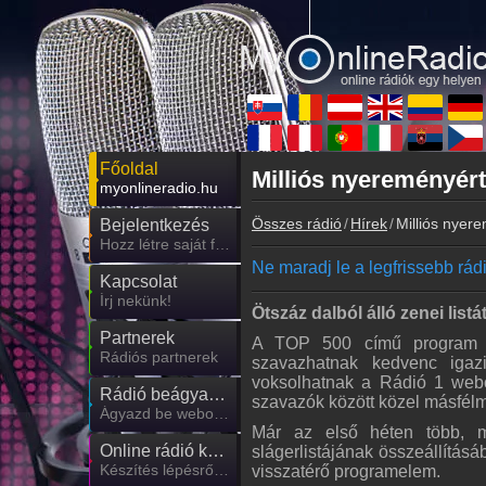
Főoldal
Milliós nyereményért
myonlineradio.hu
Összes rádió
Hírek
Milliós nyer
Bejelentkezés
Hozz létre saját fiókot!
Ne maradj le a legfrissebb rádió
Kapcsolat
Írj nekünk!
Ötszáz dalból álló zenei list
Partnerek
A TOP 500 című program év
Rádiós partnerek
szavazhatnak kedvenc igaz
voksolhatnak a Rádió 1 webol
Rádió beágyazás
szavazók között közel másfélmi
Ágyazd be weboldaladba
Már az első héten több, m
Online rádió készítés
slágerlistájának összeállítá
Készítés lépésről lépésre
visszatérő programelem.