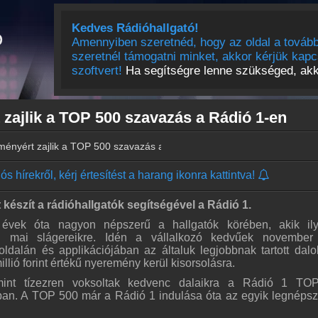
Kedves Rádióhallgató!
Amennyiben szeretnéd, hogy az oldal a tovább
szeretnél támogatni minket, akkor kérjük kapc
szoftvert!
Ha segítségre lenne szükséged, akko
 zajlik a TOP 500 szavazás a Rádió 1-en
eményért zajlik a TOP 500 szavazás a Rádió 1-en
s hírekről, kérj értesítést a harang ikonra kattintva!
át készít a rádióhallgatók segítségével a Rádió 1.
ek óta nagyon népszerű a hallgatók körében, akik ily
i mai slágereikre. Idén a vállalkozó kedvűek november 
dalán és applikációjában az általuk legjobbnak tartott dalo
llió forint értékű nyeremény kerül kisorsolásra.
int tízezren voksoltak kedvenc dalaikra a Rádió 1 TO
sában. A TOP 500 már a Rádió 1 indulása óta az egyik legnéps