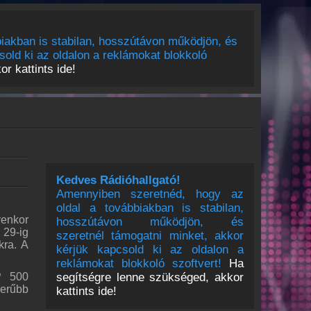
iakban is stabilan, hosszútávon működjön, és
sold ki az oldalon a reklámokat blokkoló
r kattints ide!
Kedves Rádióhallgató!
Amennyiben szeretnéd, hogy az
oldal a továbbiakban is stabilan,
enkor
hosszútávon működjön, és
29-ig
szeretnél támogatni minket, akkor
kra. A
kérjük kapcsold ki az oldalon a
reklámokat blokkoló szoftvert!
Ha
segítségre lenne szükséged, akkor
P 500
zerűbb
kattints ide!