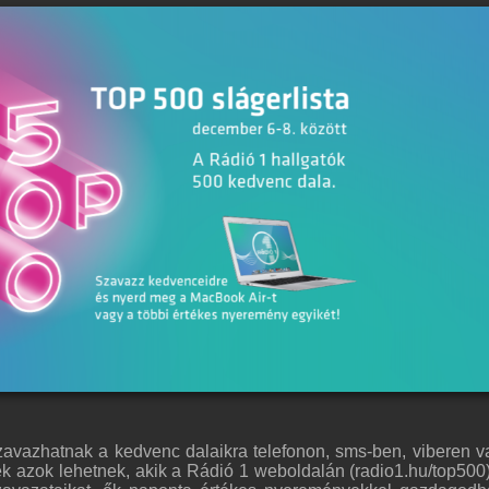
zavazhatnak a kedvenc dalaikra telefonon, sms-ben, viberen v
k azok lehetnek, akik a Rádió 1 weboldalán (radio1.hu/top500