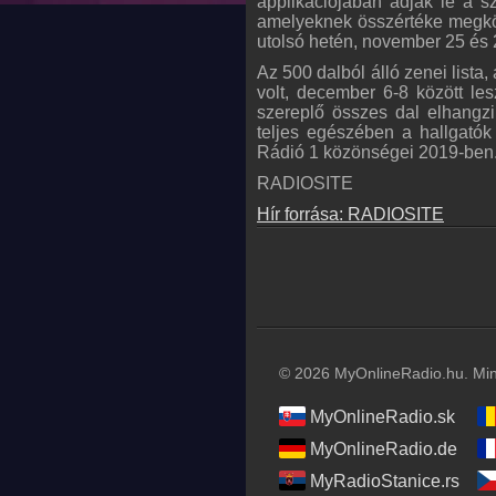
applikációjában adják le a 
amelyeknek összértéke megköze
utolsó hetén, november 25 és 2
Az 500 dalból álló zenei lista
volt, december 6-8 között les
szereplő összes dal elhangz
teljes egészében a hallgatók 
Rádió 1 közönségei 2019-ben
RADIOSITE
Hír forrása: RADIOSITE
© 2026 MyOnlineRadio.hu. Mind
MyOnlineRadio.sk
MyOnlineRadio.de
MyRadioStanice.rs