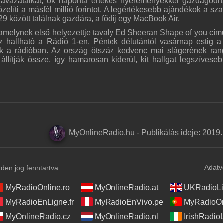
szavazataikat, ők naponta értékes nyereményekkel gazdagodh
líti a másfél millió forintot. A legértékesebb ajándékok a sz
9 között találnak gazdára, a fődíj egy MacBook Air.
, amelynek első helyezettje tavaly Ed Sheeran Shape of you cím
z hallható a Rádió 1-en. Péntek délutántól vasárnap estig a 
ik a rádióban. Az ország ötszáz kedvenc mai slágerének ran
állítják össze, így hamarosan kiderül, kit hallgat legszívese
.
MyOnlineRadio.hu
-
Publikálás ideje:
2019.
Adatv
en jog fenntartva.
MyRadioOnline.ro
MyOnlineRadio.at
UKRadioLi
MyRadioEnLigne.fr
MyRadioEnVivo.pe
MyRadioOn
MyOnlineRadio.cz
MyOnlineRadio.nl
IrishRadio