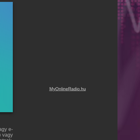
MyOnlineRadio.hu
agy e-
) vagy