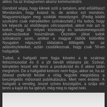
akkor, ha az Instagramon akarsz kommunikálni.
Gondold végig, hogy kiknek szól a tartalom, amit előállítasz!
Mondanám, hogy kutasd le, de amikor ezt mondom,
Magyarországon meg szokták mosolyogni. (Pedig ködöt
szurkálni csak mérsékelten szórakoztató.) Ha tudod, hogy
kik képezik az elsődleges célcsoportod, akkor már azt is
tudod, hogy ők milyen közösségi és tartalommegosztó
alkalmazásokat használnak. Őszintén jókat tudok
szórakozni azon, amikor a magyar rádiók különféle
Nyugaton népszerű oldalakra töltögetik fel az
adásrészleteiket, aztán csodálkoznak, hogy csak 50-en
hallgatták.
Tudod, a hallgató nem fogja követni a te szakmai
fetisizmusodat és ő a jól bevált oldalaira jár. Szóval,
kénytelen leszel elé tenni a produkciód és ő akkor talán
megnézni. De a hallgatód keresni nem fogja, akkor se, ha az
általad preferált felület a világ legjobb megoldása a
beszélgetős műsoraid publikálására. Mert nem érdekli. A
hallgató a vendég, leszel szíves kiszolgálni, a szája elé
tenni a kaját és ha igényli, még meg is rágod neki.