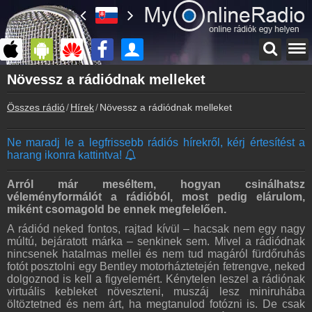
Főoldal
Növessz a rádiódnak melleket
myonlineradio.hu
Összes rádió
Hírek
Növessz a rádiódnak melleket
Bejelentkezés
Hozz létre saját fiókot!
Ne maradj le a legfrissebb rádiós hírekről, kérj értesítést a
Kapcsolat
harang ikonra kattintva!
Írj nekünk!
Partnerek
Arról már meséltem, hogyan csinálhatsz
Rádiós partnerek
véleményformálót a rádióból, most pedig elárulom,
miként csomagold be ennek megfelelően.
Rádió beágyazás
A rádiód neked fontos, rajtad kívül – hacsak nem egy nagy
Ágyazd be weboldaladba
múltú, bejáratott márka – senkinek sem. Mivel a rádiódnak
nincsenek hatalmas mellei és nem tud magáról fürdőruhás
Online rádió készítés
fotót posztolni egy Bentley motorháztetején fetrengve, neked
Készítés lépésről lépésre
dolgoznod is kell a figyelemért. Kénytelen leszel a rádiónak
virtuális kebleket növeszteni, muszáj lesz miniruhába
öltöztetned és nem árt, ha megtanulod fotózni is. De csak