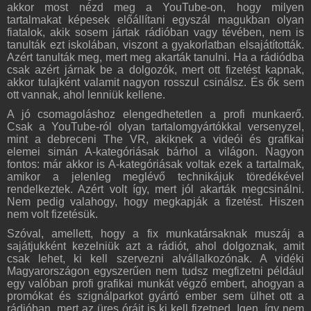
akkor most nézd meg a YouTube-on, hogy milyen
tartalmakat képesek előállítani egyszál magukban olyan
fiatalok, akik sosem jártak rádióban vagy tévében, nem is
tanulták ezt iskolában, viszont a gyakorlatban elsajátították.
Azért tanulták meg, mert meg akarták tanulni. Ha a rádiódba
csak azért járnak be a dolgozók, mert ott fizetést kapnak,
akkor tulajként valamit nagyon rosszul csinálsz. És ők sem
ott vannak, ahol lenniük kellene.
A jó csomagoláshoz elengedhetetlen a profi munkaerő.
Csak a YouTube-ról olyan tartalomgyártókkal versenyzel,
mint a debreceni The VR, akiknek a videói és grafikai
elemei simán A-kategóriásak bárhol a világon. Nagyon
fontos: már akkor is A-kategóriásak voltak ezek a tartalmak,
amikor a jelenleg meglévő technikájuk töredékével
rendelkeztek. Azért volt így, mert jól akarták megcsinálni.
Nem pedig valahogy, hogy megkapják a fizetést. Hiszen
nem volt fizetésük.
Szóval, amellett, hogy a fix munkatársaknak muszáj a
sajátjukként kezelniük azt a rádiót, ahol dolgoznak, amit
csak lehet, ki kell szervezni alvállalkozónak. A vidéki
Magyarországon egyszerűen nem tudsz megfizetni például
egy valóban profi grafikai munkát végző embert, ahogyan a
promókat és szignálparkot gyártó ember sem ülhet ott a
rádióban, mert az üres óráit is ki kell fizetned. Igen, így nem