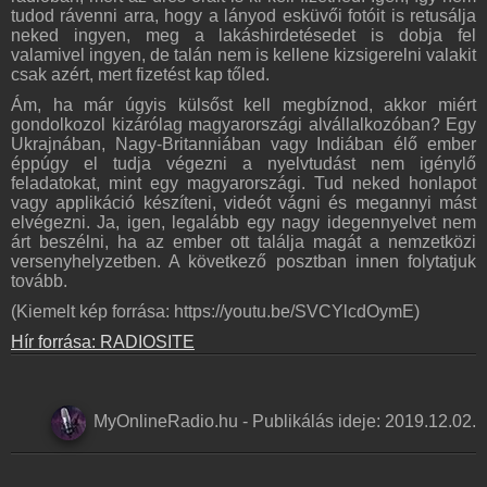
tudod rávenni arra, hogy a lányod esküvői fotóit is retusálja
neked ingyen, meg a lakáshirdetésedet is dobja fel
valamivel ingyen, de talán nem is kellene kizsigerelni valakit
csak azért, mert fizetést kap tőled.
Ám, ha már úgyis külsőst kell megbíznod, akkor miért
gondolkozol kizárólag magyarországi alvállalkozóban? Egy
Ukrajnában, Nagy-Britanniában vagy Indiában élő ember
éppúgy el tudja végezni a nyelvtudást nem igénylő
feladatokat, mint egy magyarországi. Tud neked honlapot
vagy applikáció készíteni, videót vágni és megannyi mást
elvégezni. Ja, igen, legalább egy nagy idegennyelvet nem
árt beszélni, ha az ember ott találja magát a nemzetközi
versenyhelyzetben. A következő posztban innen folytatjuk
tovább.
(Kiemelt kép forrása: https://youtu.be/SVCYlcdOymE)
Hír forrása: RADIOSITE
MyOnlineRadio.hu
-
Publikálás ideje:
2019.12.02.