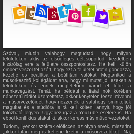
Szóval, miután valahogy megtudtad, hogy milyen
felületeken aktív az elsődleges célcsoportod, kezdetben
kizárólag erre a felületre összpontosítasz. Ha kell, külön
embert veszel fel azért, hogy ezt a felületet profin gondozza,
kezelje és beállítsa a beállítani valókat. Megtanítod a
műsorkészítő kollégáidat arra, hogy mi mutat jól ezeken a
felületeken és ennek megfelelően várod el tőlük a
munkavégzést. Tehát, ha például a fiatal nők körében
népszerű rádiót üzemeltetsz, akkor kénytelen leszel rávenni
a műsorvezetőidet, hogy nézzenek ki valahogy, sminkeljék
magukat és a stúdióra is rá kell költeni annyit, hogy jól
fotózható legyen. Ugyanez igaz a YouTube esetére is. Ha
ebből konfliktus alakul ki, akkor keress más műsorvezetőket.
Tudom, ilyenkor szoktak előficceni az olyan érvek, miszerint
„akkor talán meg is kellene fizetni a műsorvezetőket”. Na,