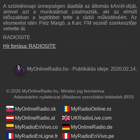
A születésnapi ünnepségen átadták az állomás kArcél-díját,
amivel azt a munkatársat jutalmazták, aki az elmúlt
időszakban a legtöbbet tette a rádió működéséért. Az
elismerést idén Petz Margó, a Karc FM vezető szerkesztője
vehette át.
RADIOSITE
Hír forrása: RADIOSITE
MyOnlineRadio.hu
-
Publikálás ideje:
2020.02.14.
© 2026 MyOnlineRadio.hu. Minden jog fenntartva.
Adatvédelmi nyilatkozat
|
Általános szerződési feltételek
|
RSS
MyOnlineRadio.sk
MyRadioOnline.ro
MyOnlineRadio.at
UKRadioLive.com
MyRadioEnVivo.co
MyOnlineRadio.de
MyRadioEnLigne.fr
MyRadioEnVivo.pe