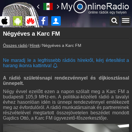
Főoldal
Négyéves a Karc FM
myonlineradio.hu
Összes rádió
Hírek
Négyéves a Karc FM
Bejelentkezés
Hozz létre saját fiókot!
Ne maradj le a legfrissebb rádiós hírekről, kérj értesítést a
Kapcsolat
harang ikonra kattintva!
Írj nekünk!
Partnerek
A rádió születésnapi rendezvénnyel és díjkiosztással
Rádiós partnerek
ünnepelt.
Négy évvel ezelőtt ezen a napon szólalt meg a Karc FM a
Rádió beágyazás
budapesti 105,9 MHz-en. A politikai-közéleti rádió a tavalyi
Ágyazd be weboldaladba
évhez hasonlóan idén is ünnepi rendezvénnyel emlékezett
meg az évfordulóról. A rádió munkatársainak és partnereinek
Online rádió készítés
részvételével megtartott összejövetelen beszédet mondott
Készítés lépésről lépésre
Gajdics Ottó, a Karc FM ügyvezető-főszerkesztője.