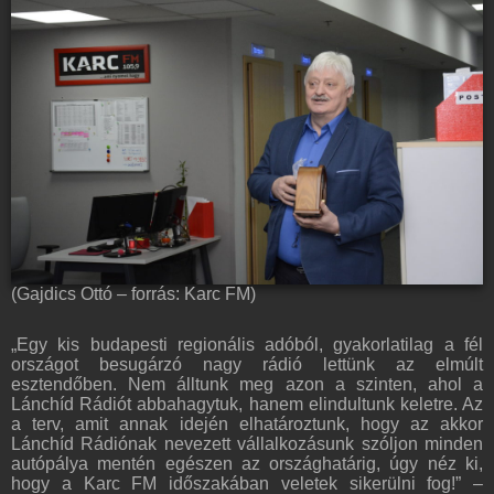
(Gajdics Ottó – forrás: Karc FM)
„Egy kis budapesti regionális adóból, gyakorlatilag a fél
országot besugárzó nagy rádió lettünk az elmúlt
esztendőben. Nem álltunk meg azon a szinten, ahol a
Lánchíd Rádiót abbahagytuk, hanem elindultunk keletre. Az
a terv, amit annak idején elhatároztunk, hogy az akkor
Lánchíd Rádiónak nevezett vállalkozásunk szóljon minden
autópálya mentén egészen az országhatárig, úgy néz ki,
hogy a Karc FM időszakában veletek sikerülni fog!” –