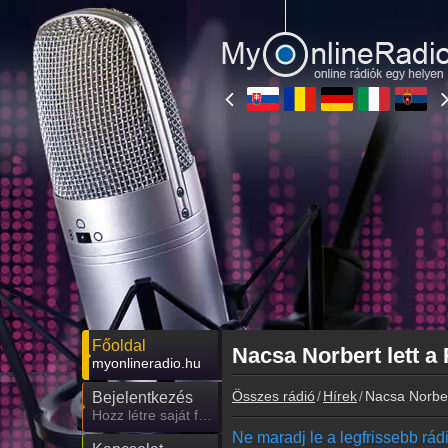
Főoldal
Nacsa Norbert lett a
myonlineradio.hu
Összes rádió
Hírek
Nacsa Norber
Bejelentkezés
Hozz létre saját fiókot!
Ne maradj le a legfrissebb rádió