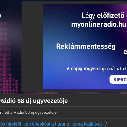
 Rádió 88 új ügyvezetője
t lett a Rádió 88 új ügyvezetője
s hírekről, kérj értesítést a harang ikonra kattintva!