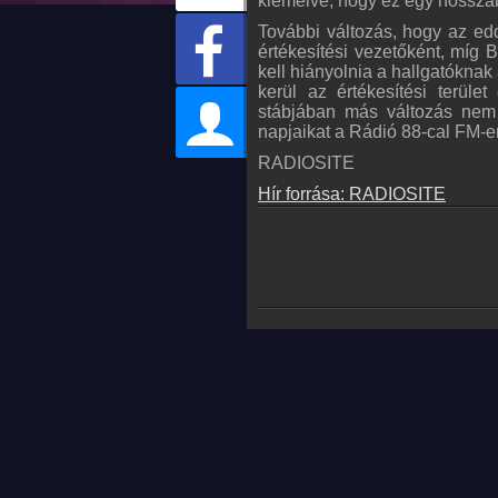
kiemelve, hogy ez egy hosszab
További változás, hogy az edd
értékesítési vezetőként, míg 
kell hiányolnia a hallgatóknak
kerül az értékesítési terül
stábjában más változás nem t
napjaikat a Rádió 88-cal FM-e
RADIOSITE
Hír forrása: RADIOSITE
© 2026 MyOnlineRadio.hu. Mind
MyOnlineRadio.sk
MyOnlineRadio.cz
IrishRadioLive.com
MyRadioEnVivo.mx