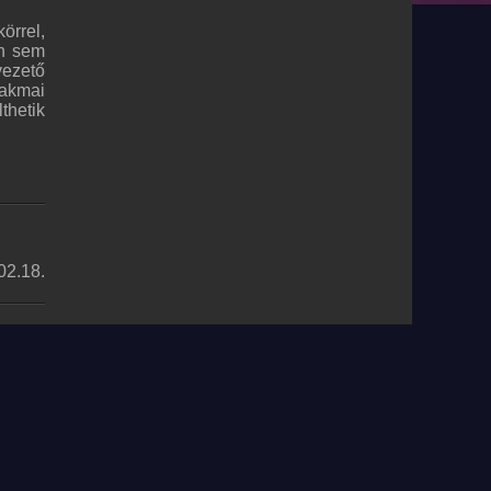
örrel,
en sem
vezető
zakmai
thetik
02.18.
édelmi nyilatkozat
|
Általános szerződési feltételek
|
RSS
ine.it
MyRadioStanice.rs
ve.com
MyRadioEnLigne.fr
nle.com
MyRadioOnline.pt
Vivo.pe
MyRadioEnVivo.co