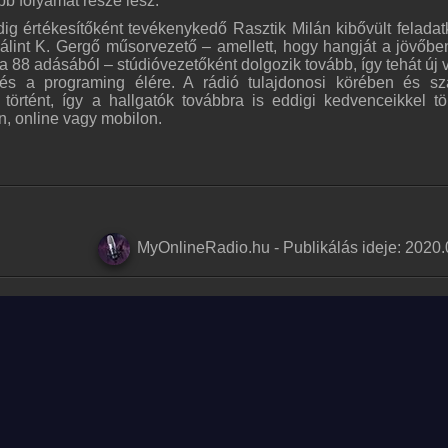
b folyamat része lesz.
ig értékesítőként tevékenykedő Rasztik Milán kibővült feladatk
Bálint K. Gergő műsorvezető – amellett, hogy hangját a jövőb
 a 88 adásából – stúdióvezetőként dolgozik tovább, így tehát új 
et és a programing élére. A rádió tulajdonosi körében és s
örtént, így a hallgatók továbbra is eddigi kedvenceikkel töl
n, online vagy mobilon.
MyOnlineRadio.hu
-
Publikálás ideje:
2020.
Adatv
en jog fenntartva.
MyRadioOnline.ro
MyOnlineRadio.de
MyRadioOnl
MyOnlineRadio.nl
MyOnlineRadio.at
UKRadioLi
MyRadioOnline.pl
MyRadioOnline.es
MyRadyoDi
MyRadioEnVivo.ar
MyRadioOnline.cl
MyRadioEn