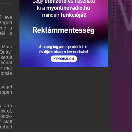
12 éve
zeged
tené a
nél is
a Mars
Óriás”
került
diónál
or már
llomás
tséget
 éppen
k arra
nk el,
ebook-
 alatt
orbert