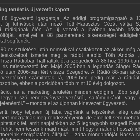
g terület is új vezetőt kapott.
 88 ügyvezető igazgatója. Az eddigi programigazgató a 
t új kihívások után néző Tóth-Harasztos Gézát váltja S
lmi rádiójának élén. Az új vezető a jövőben tovább bőví
fólióját, amellyel a 88 partnereinek sikerességét eddigiek
kal segítenék.
90-es születése után nemsokkal csatlakozott az akkor még 
estközelből ismerte meg a rádiót alapító Tóth András „
Tisza Rádióban hallhatták őt a szegediek. A 88-hoz 1996-ban 
tő és műsorvezető lett. Majd 2005-ben a legendás Sláger Rá
térő után 2006-ban tért vissza Szegedre. A Rádió 88-ban akk
rvezetőként számítottak rá, 2009-ben pedig már a rádióá
zott be, ebben a pozícióban több mint 10 évig dolgozott.
ció, és a marketing területén minden eddiginél több segí
, legyen szó rendezvényszervezésről, sajtómunkáról, vagy
lenésről.” – mondta el az újonnan kinevezett ügyvezető.
nti, hogy teljesen új fába vágnánk a fejszénket: elég csa
mbert mozgatnak meg rendezvényeink, de amellett sem mehetü
építettünk fel, amit napjainkban az 5 legnagyobb szegedi Fac
. Tehát nem teszünk majd mást, mint hogy a nálunk hosszú idő
artnereink szolgálatába állítjuk” – zárta mondandóját Nacsa N