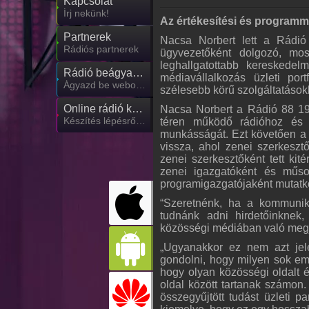
Kapcsolat
Írj nekünk!
Az értékesítési és programmin
Partnerek
Nacsa Norbert lett a Rádió
Rádiós partnerek
ügyvezetőként dolgozó, mos
leghallgatottabb kereskede
Rádió beágyazás
médiavállalkozás üzleti port
Ágyazd be weboldaladba
szélesebb körű szolgáltatások
Online rádió készítés
Nacsa Norbert a Rádió 88 19
Készítés lépésről lépésre
téren működő rádióhoz és t
munkásságát. Ezt követően a 
vissza, ahol zenei szerkesz
zenei szerkesztőként tett ki
zenei igazgatóként és műso
programigazgatójaként mutatko
“Szeretnénk, ha a kommuniká
tudnánk adni hirdetőinknek
közösségi médiában való megje
„Ugyanakkor ez nem azt jele
gondolni, hogy milyen sok e
hogy olyan közösségi oldalt 
oldal között tartanak számon
összegyűjtött tudást üzleti p