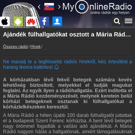
Főoldal
Ajándék fülhallgatókat osztott a Mária Rádió a Szent Ferenc kórház betegeinek
myonlineradio.hu
Összes rádió
Hírek
Ajándék fülhallgatókat osztott a Mária Rádió a
Bejelentkezés
Hozz létre saját fiókot!
Ne maradj le a legfrissebb rádiós hírekről, kérj értesítést a
Kapcsolat
harang ikonra kattintva!
Írj nekünk!
Partnerek
A kórházakban lévő fekvő betegek számára kevés
Rádiós partnerek
lehetőség biztosított, melyekkel el tudják magukat
foglalni. Az egyik ilyen a rádióhallgatás. Ezért indította el
Rádió beágyazás
a Mária Rádió kezdeményezését, melynek keretein belül
Ágyazd be weboldaladba
kórházi betegeknek osztanak ki fülhallgatókat a
kórházlelkészeken keresztül.
Online rádió készítés
A Mária Rádió a héten újabb 100 darab fülhallgatót juttattak
Készítés lépésről lépésre
el a budapesti Szent Ferenc kórházba. A bent lévő betegek
nagy örömmel fogadták a vallási adó ajándékát. A Mária
Rádió nagyon hálás a hallgatóinak, amiért támogatásuknak