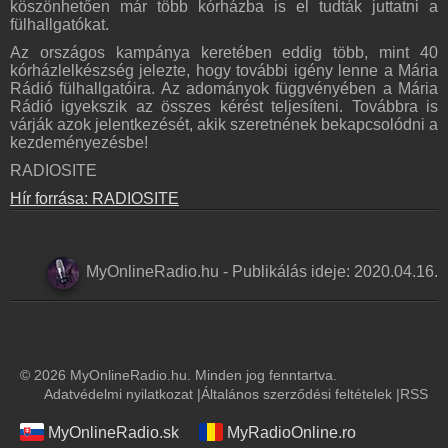
köszönhetően már több kórházba is el tudták juttatni a
fülhallgatókat.
Az országos kampánya keretében eddig több, mint 40
kórházlelkészség jelezte, hogy további igény lenne a Mária
Rádió fülhallgatóira. Az adományok függvényében a Mária
Rádió igyekszik az összes kérést teljesíteni. Továbbra is
várják azok jelentkezését, akik szeretnének bekapcsolódni a
kezdeményezésbe!
RADIOSITE
Hír forrása: RADIOSITE
MyOnlineRadio.hu
-
Publikálás ideje:
2020.04.16.
© 2026 MyOnlineRadio.hu. Minden jog fenntartva.
Adatvédelmi nyilatkozat
|
Általános szerződési feltételek
|
RSS
MyOnlineRadio.sk
MyRadioOnline.ro