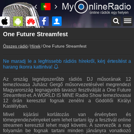
Főoldal
One Future Streamfest
myonlineradio.hu
Összes rádió
Hírek
One Future Streamfest
Bejelentkezés
Hozz létre saját fiókot!
Ne maradj le a legfrissebb rádiós hírekről, kérj értesítést a
Kapcsolat
harang ikonra kattintva!
Írj nekünk!
Partnerek
Az ország legnépszerűbb rádiós DJ műsorának 12
Rádiós partnerek
lemezlovasa Juhász Gergő műsorvezetésével megrendezi
Magyarország legnagyobb tavaszi fesztiválját a One Future
Rádió beágyazás
Streamfest-et. A WORLD IS MINE Radio Show lemezlovasai
Ágyazd be weboldaladba
12 órán keresztül fognak zenélni a Gödöllői Királyi
Kastélyban.
Online rádió készítés
Mivel kijárási korlátozás van érvényben és
Készítés lépésről lépésre
tömegrendezvényeket sem lehet tartani így a fesztivál online
streamen keresztül lehet majd követni. A szervezők a nap
folyamán be fognak tartani minden járványra vonatkozó