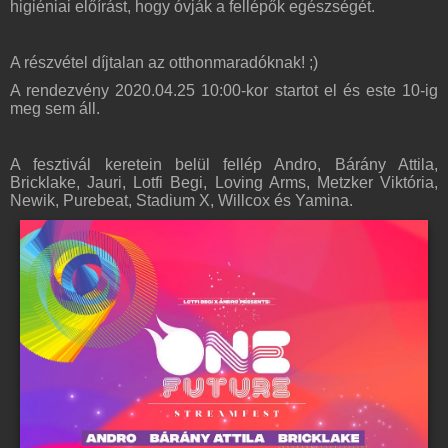
higiéniai előírást, hogy óvják a fellépők egészségét.
A részvétel díjtalan az otthonmaradóknak! ;)
A rendezvény 2020.04.25 10:00-kor startot el és este 10-ig
meg sem áll.
A fesztivál keretein belül fellép Andro, Bárány Attila,
Bricklake, Jauri, Lotfi Begi, Loving Arms, Metzker Viktória,
Newik, Purebeat, Stadium X, Willcox és Yamina.