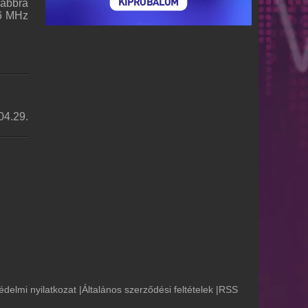
vábbra
,6 MHz
04.29.
édelmi nyilatkozat
|
Általános szerződési feltételek
|
RSS