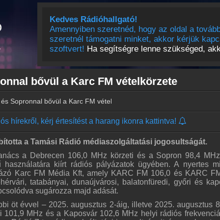
Kedves Rádióhallgató!
Amennyiben szeretnéd, hogy az oldal a tovább
szeretnél támogatni minket, akkor kérjük kapc
szoftvert!
Ha segítségre lenne szükséged, akko
onnal bővül a Karc FM vételkörzete
és Sopronnal bővül a Karc FM vételkörzete
s hírekről, kérj értesítést a harang ikonra kattintva!
otta a Tamási Rádió médiaszolgáltatási jogosultságát.
tanács a Debrecen 106,0 MHz körzeti és a Sopron 98,4 MHz
ű használatára kiírt rádiós pályázatok ügyében. A nyertes m
lyázó Karc FM Média Kft, amely KARC FM 106,0 és KARC F
érvári, tatabányai, dunaújvárosi, balatonfüredi, győri és kap
apcsolódva sugározza majd adását.
bi öt évvel – 2025. augusztus 2-áig, illetve 2025. augusztus 8
ási 101,9 MHz és a Kaposvár 102,6 MHz helyi rádiós frekvenci