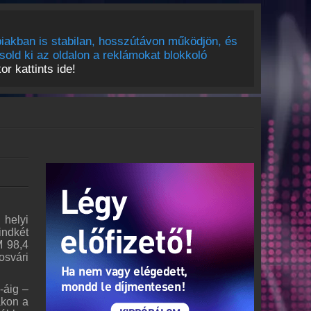
iakban is stabilan, hosszútávon működjön, és
sold ki az oldalon a reklámokat blokkoló
r kattints ide!
 helyi
indkét
M 98,4
osvári
-áig –
ákon a