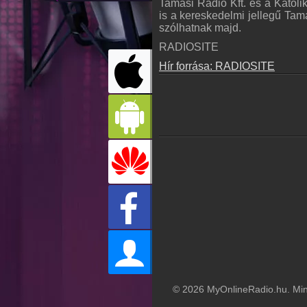
Tamási Rádió Kft. és a Katolik
is a kereskedelmi jellegű Ta
szólhatnak majd.
RADIOSITE
Hír forrása: RADIOSITE
© 2026 MyOnlineRadio.hu. Mind