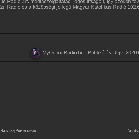
us Rádió Zrt. médiaszolgáltatási jogosultságait, így azokon to
mási Rádió és a közösségi jellegű Magyar Katolikus Rádió 102
MyOnlineRadio.hu
-
Publikálás ideje:
2020.
Adatv
en jog fenntartva.