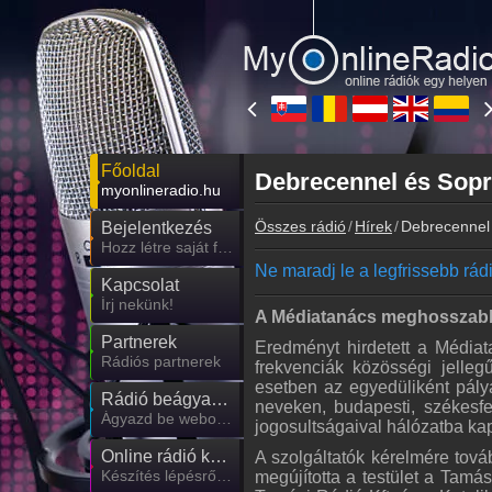
Főoldal
Debrecennel és Sopr
myonlineradio.hu
Összes rádió
Hírek
Debrecennel 
Bejelentkezés
Hozz létre saját fiókot!
Ne maradj le a legfrissebb rádió
Kapcsolat
Írj nekünk!
A Médiatanács meghosszabbít
Partnerek
Eredményt hirdetett a Média
Rádiós partnerek
frekvenciák közösségi jelleg
esetben az egyedüliként pá
Rádió beágyazás
neveken, budapesti, székesfeh
Ágyazd be weboldaladba
jogosultságaival hálózatba k
Online rádió készítés
A szolgáltatók kérelmére továb
Készítés lépésről lépésre
megújította a testület a Tam