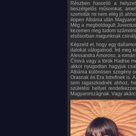
Részben hasonló a helyzet 
beszélgetős műsorokat, ame
szerintük mi nem elég jó ahh
éppen Albánia után Magyarors
Még a megboldogult Juventus 
kezemen meg tudom számolni, 
elsősorban magunknak csinálj
Képzeld el, hogy egy dallamos
dalokat válogatnod. Írd meg k
Alessandra Amoroso, a román Mi
Čírová vagy a török Hadise m
akkor nyugodtan hagyjuk csak
Albánia különösen szegény o
Orasnak és Era Istrefinek is.
sem ragaszkodnék ahhoz, ho
születési hellyel rendelkezz
Magyarországnak. Vagy akárc