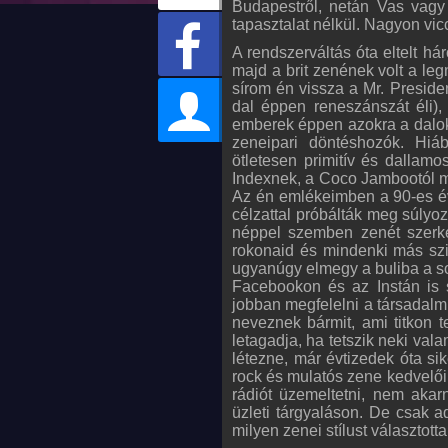
Budapestről, netán Vas vagy 
tapasztalat nélkül. Nagyon vicc
A rendszerváltás óta eltelt h
majd a brit zenének volt a l
sírom én vissza a Mr. Preside
dal éppen reneszánszát éli),
emberek éppen azokra a dalokr
zeneipari döntéshozók. Hiáb
ötletesen primitív és dallamo
Indexnek, a Coco Jambootól ma
Az én emlékeimben a 90-es év
célzattal próbálták meg súlyoz
néppel szemben zenét szerke
rokonaid és mindenki más szi
ugyanúgy elmegy a buliba a sok
Facebookon és az Instán is 
jobban megfelelni a társadal
neveznek bármit, ami titkon te
letagadja, ha tetszik neki val
létezne, már évtizedek óta s
rock és mulatós zene kedvelői
rádiót üzemeltetni, nem aka
üzleti tárgyaláson. De csak 
milyen zenei stílust választot