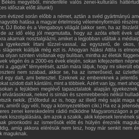
Békés megyéből, mindenféle valós zenei-kulturális háttértu
es időszak előtt állunk!)
árom évtized során előbb a német, aztán a svéd gyártmányú ame
egnagyobb hatása a magyar értelmiség véleményformáló részér
nt, DJ Bobo és a Vengaboys világát (akkor sem, ha az Ibizáról
 de az idő elég jól megmutatta, hogy az azóta eltelt évek u
a akarnak nosztalgiázni, amiket a legjobban utáltak a médiaip
a igyekeztek írtani tűzzel-vassal, az egyszerű, de okos, 
s slágerek kiállják még ezt is. Ahogyan Náksi Attila is elmon
 olyan szinten visítanak egy buliban, mintha az életük függene
ek végén és a 2000-es évek elején, sokan kifejezetten népne
ni a „gagyik” térnyerését, aztán mára látjuk, hogy mi sikerült eb
szteni nem szabad, akkor se, ha az ismerőseid, az üzletfel
d egy dalt, ami betesztel. Ezeknek az embereknek a jelentős
at szidott dalt kántálni, mint a többiek. Azért van így, mert aho
sokan a fejükben meglévő tapasztalatok alapján igyekeznek
mi elvárásoknak, neked is simán és szemrebbenés nélkül hulla
tszik nekik. (Előfordul az is, hogy az illető még saját maga el
ami, amiről úgy véli, hogy a környezetében ciki.) Ha ez a jelens
ikeres zenei kereskedelmi rádió működne Magyarországon a p
nek kiszolgálására, ám azok a szakik, akik képesek lennének s
rnak pironkodni az ismerősök előtt és hülyén éreznék maguk
addig, amíg akkora elérésük nem lesz, hogy már senkit nem ér
tak maguknak.