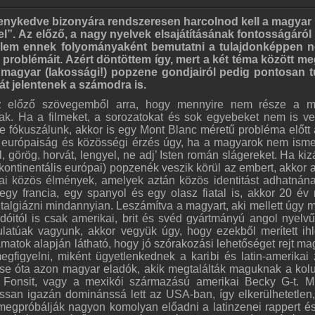
kenykedve bizonyára rendszeresen harcolnod kell a magyar
l”. Az előző, a nagy nyelvek elsajátításának fontosságáról
rlem ennek folyományaként bemutatni a tulajdonképpen n
 problémáit. Azért döntöttem így, mert a két téma között m
agyar (lakossági!) popzene gondjairól pedig pontosan t
 jelentenek a számodra is.
az előző szövegemből arra, hogy mennyire nem része a m
ak. Ha a filmeket, a sorozatokat és sok egyebeket nem is v
e fókuszálunk, akkor is egy Mont Blanc méretű probléma előtt 
 európaiság és közösségi érzés úgy, ha a magyarok nem isme
l, görög, horvát, lengyel, ne adj’ Isten román slágereket. Ha kiz
 kontinentális európai) popzenék veszik körül az embert, akkor 
ai közös élmények, amelyek aztán közös identitást adhatnán
egy francia, egy spanyol és egy olasz fiatal is, akkor 20 év
talgiázni mindannyian. Leszámítva a magyart, aki mellett úgy m
dóitól is csak amerikai, brit és svéd gyártmányú angol nyelv
dulatúak vagyunk, akkor vegyük úgy, hogy ezekből merített ihl
matok alapján látható, hogy jó szórakozási lehetőséget rejt m
egfigyelni, miként ügyetlenkednek a karibi és latin-amerikai
ése óta azon magyar eladók, akik megtalálták maguknak a kol
s Fonsit, vagy a mexikói származású amerikai Becky G-t. M
ssan igazán dominánssá lett az USA-ban, így elkerülhetetlen
megpróbálják nagyon komolyan előadni a latinzenei rappert és