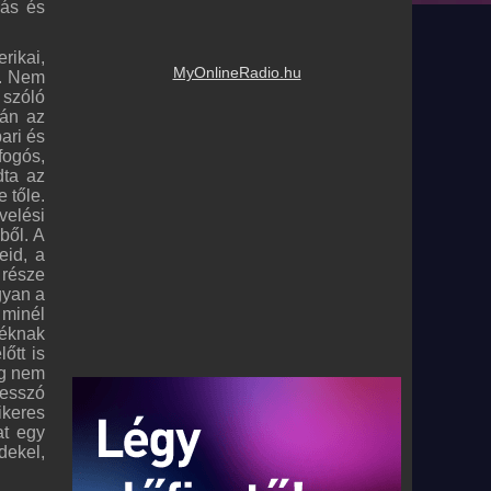
dás és
rikai,
MyOnlineRadio.hu
e. Nem
 szóló
tán az
ari és
fogós,
dta az
 tőle.
velési
ből. A
eid, a
 része
gyan a
 minél
déknak
őtt is
ég nem
resszó
ikeres
at egy
dekel,