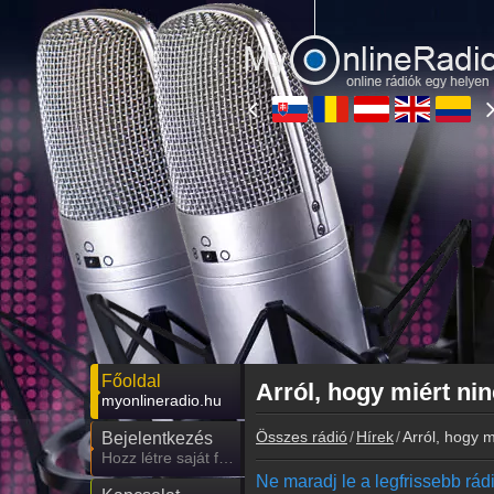
Főoldal
Arról, hogy miért ni
myonlineradio.hu
Összes rádió
Hírek
Arról, hogy m
Bejelentkezés
Hozz létre saját fiókot!
Ne maradj le a legfrissebb rádió