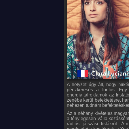
A helyzet úgy áll, hogy mik
pénzkeresés a fontos. Egy
energiaitalreklámok az Instá
zenébe kerül befektetésre, h
nehezen tudnám befektetésként
Az a néhány kivételes magyar e
a ténylegesen vállalkozáskén
rádiós játszási listákról.
megfelelni a kvótáknak, a Yo