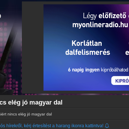
ncs elég jó magyar dal
iért nincs elég jó magyar dal
s hírekről, kérj értesítést a harang ikonra kattintva!