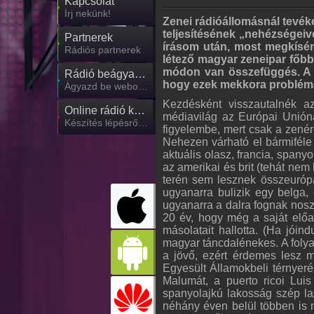
Kapcsolat
Írj nekünk!
Zenei rádióállomásnál tevé
teljesítésének „nehézségeive
Partnerek
írásom után, most megkísé
Rádiós partnerek
létező magyar zeneipar főbb
módon van összefüggés. A m
Rádió beágyazás
hogy ezek mekkora problémát
Ágyazd be weboldaladba
Kezdésként visszautalnék 
Online rádió készítés
médiavilág az Európai Unión
Készítés lépésről lépésre
figyelembe, mert csak a zenér
Nehezen várható el bármiféle
aktuális olasz, francia, spanyo
az amerikai és brit (tehát nem
terén sem lesznek összeuróp
ugyanarra bulizik egy belga, 
ugyanarra a dalra fognak nosz
20 év, hogy még a saját előa
másolatait hallotta. (Ha jóin
magyar táncdalénekes. A folya
a jövő, ezért érdemes lesz m
Egyesült Államokbeli térnyer
Malumát, a puerto ricoi Lui
spanyolajkú lakosság szép la
néhány éven belül többen is 