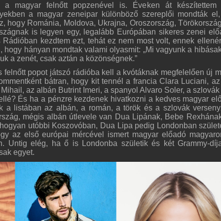
a magyar felnőtt popzenével is. Éveken át készítettem 
lyekben a magyar zeneipar különböző szereplői mondták el
oz, hogy Románia, Moldova, Ukrajna, Oroszország, Törökorszá
zágnak is legyen egy, legalább Európában sikeres zenei elő
Rádióban kezdtem ezt, tehát ez nem most volt, ennek ellené
hogy hányan mondtak valami olyasmit: „Mi vagyunk a hibásak
uk a zenét, csak aztán a közönségnek.”
 felnőtt popot játszó rádióba kell a kvótáknak megfelelően új 
ommentként bátran, hogy kit tennél a francia Clara Luciani, az
hail, az albán Butrint Imeri, a spanyol Alvaro Soler, a szlovák
ellé? És ha a pénzre kezdenek hivatkozni a kedves magyar el
 a listában az albán, a román, a török és a szlovák verseny
rszág, mégis albán útlevele van Dua Lipának, Bebe Rexhának
 Ahogyan utóbbi Koszovóban, Dua Lipa pedig Londonban születe
gy az első európai mércével ismert magyar előadó magyaro
en. Untig elég, ha ő is Londonba születik és két Grammy-díj
sak egyet.