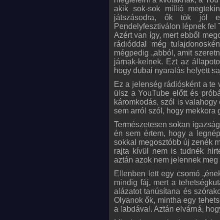
akik sok-sok millió megtek
játszásodra, ők tök jól
Pendelyfesztiválon lépnek fel
Azért van így, mert ebből megc
rádióddal még tulajdonoskén
mégpedig „abból, amit szeretne
járnak-kelnek. Ezt az állapo
hogy dubai nyaralás helyett sa
Ez a jelenség rádiósként a te 
ülsz a YouTube előtt és próbá
káromkodás, szól is valahogy
sem arról szól, hogy mekkora g
Természetesen sokan igazságta
én sem értem, hogy a legnéps
sokkal megosztóbb új zenék m
rajta kívül nem is tudnék hir
aztán azok nem jelennek meg
Ellenben lett egy csomó „ének
mindig fáj, mert a tehetségkut
alázatot tanúsítana és szórak
Olyanok ők, mintha egy tehet
a labdával. Aztán elvárná, ho