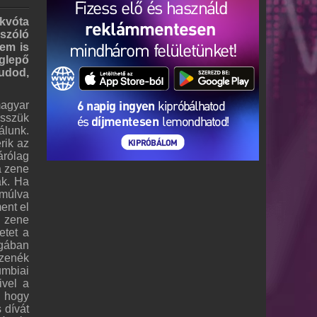
 kvóta
 szóló
em is
eglepő
udod,
agyar
esszük
álunk.
rik az
árólag
a zene
ak. Ha
 múlva
ent el
ű zene
etet a
agában
 zenék
umbiai
ivel a
, hogy
 dívát