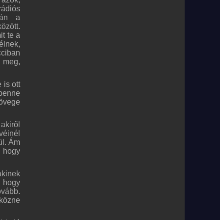
rádiós
zán a
özött.
t te a
élnek,
cciban
k meg,
is ott
 benne
zövege
akiről
véinél
ül. Ám
, hogy
akinek
, hogy
ovább.
kközne