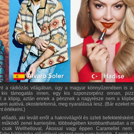
ént a rádiózás világában, úgy a magyar könnyűzenében is a
 kis támogatás innen, egy kis szponzorpénz onnan, pizz
tól a klipig, aztán ennek a pénznek a nagyrésze nem a klipb
anem autóvá, okostelefonná, meg nyaralássá lesz. (Bár ezeket
 értékelni.)
lőadó, aki levált erről a haknivilágról és üzleti befektetésként 
t működő zenei karrierjére, többségében kirobbanthatatlan a 
 Ám csak Wellhelloval, Ákossal vagy éppen Caramellel nem
uTube hálószoba-előadóival viszont nem vagy beljebb. Azonban