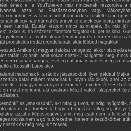
intést érnek el a YouTube-on már nincsenek rászorulva a 
 elvannak azzal, ha Felsőszekrenyben vagy Mákonyhá
 Tömör bohóc és valami mindenhonnan kiközösített stand-upos k
sinálnak egy nap hármat és annyit keresnek egy ideig, mint ami
t sem tudnál. Ezután viszont nincs szintlépés, ők már jól 
k”, akkor is, ha százezer forintból forgatnak klipet és kínai Gu
tot igyekeznek a továbbiakban fenntartani és nem reszkírozzá
ját produkciós irodát gründoljanak, akár többed magukkal.
veszted. Amikor új magyar dalokat válogatsz, akkor bizonyára te 
lsz találni valamit, amit sokan néztek / hallgattak meg, nincs
 és nem csupán hangos, esetleg dallama is van és még a dals
ettó a Kossuth Lajos utca.
lanul maradnak ki a rádiós játszásokból. Ilyen például Majka, 
zerűbb dalai miként maradnak ki olyan rádiókból, ahol az ö
ennek – a magyar viszonyokat ismerve – mindenféle teszt nélk
telen mást mondani, aki gyakran készít valódi slágereket úgy
 adásban.
esnőnk” és „énekesünk”, aki mindig üvölt, mindig nyűglődik, 
ató után is arra törekedik, hogy a hangjával villogjon, ahelyett
oztatna azzal a képességével, amit még csak nem is fejleszt t
séges focista nem a gólra törekedne, hanem a kezdőkörben trü
gy nézzék és még meg is fizessék.