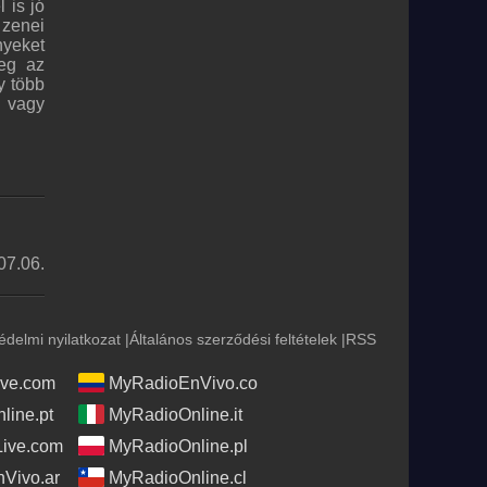
 is jó
zenei
nyeket
meg az
y több
, vagy
07.06.
édelmi nyilatkozat
|
Általános szerződési feltételek
|
RSS
ve.com
MyRadioEnVivo.co
line.pt
MyRadioOnline.it
Live.com
MyRadioOnline.pl
Vivo.ar
MyRadioOnline.cl