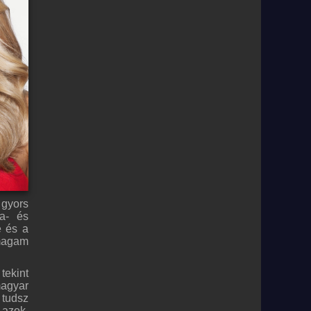
 gyors
a- és
e és a
 magam
tekint
magyar
 tudsz
 azok,