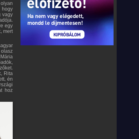
olyan
, hogy
g vagy
adója.
re egy
, mert
magyar
 olasz
 Mária
őadók,
zőket.
, Rita
tt, én
rszági
at hoz