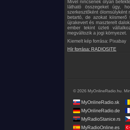
Mivel nincsenek olyan befekt
látható összegeket úgy, ho
szerkesztőként ólomsúlyként 
betartó, de azokat kiismer
újrakevert és maszterelt dalo
ember tekint üzleti vállal
megváltozik a jogi környezet.
Kiemelt kép forrása: Pixabay
Hír forrása: RADIOSITE
© 2026 MyOnlineRadio.hu. Mind
MyOnlineRadio.sk
MyOnlineRadio.de
MyRadioStanice.rs
MyRadioOnline.es