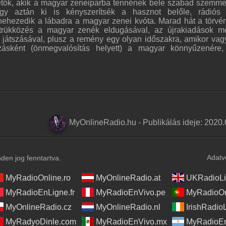
etők, akik a magyar zeneiparba tennének bele szabad szemmel
gy aztán ki is kényszerítsék a hasznot belőle, rádiós 
nehezedik a lábadra a magyar zenei kvóta. Marad hát a törvé
ő trükközés a magyar zenék eldugásával, az újrakiadások 
k játszásával, plusz a remény egy olyan időszakra, amikor vag
kozásként (önmegvalósítás helyett) a magyar könnyűzenére
MyOnlineRadio.hu
-
Publikálás ideje:
2020.
Adatv
en jog fenntartva.
MyRadioOnline.ro
MyOnlineRadio.at
UKRadioLi
MyRadioEnLigne.fr
MyRadioEnVivo.pe
MyRadioOn
MyOnlineRadio.cz
MyOnlineRadio.nl
IrishRadio
MyRadyoDinle.com
MyRadioEnVivo.mx
MyRadioEn