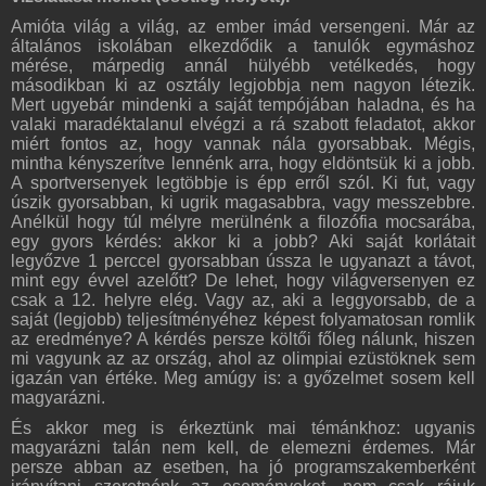
Amióta világ a világ, az ember imád versengeni. Már az
általános iskolában elkezdődik a tanulók egymáshoz
mérése, márpedig annál hülyébb vetélkedés, hogy
másodikban ki az osztály legjobbja nem nagyon létezik.
Mert ugyebár mindenki a saját tempójában haladna, és ha
valaki maradéktalanul elvégzi a rá szabott feladatot, akkor
miért fontos az, hogy vannak nála gyorsabbak. Mégis,
mintha kényszerítve lennénk arra, hogy eldöntsük ki a jobb.
A sportversenyek legtöbbje is épp erről szól. Ki fut, vagy
úszik gyorsabban, ki ugrik magasabbra, vagy messzebbre.
Anélkül hogy túl mélyre merülnénk a filozófia mocsarába,
egy gyors kérdés: akkor ki a jobb? Aki saját korlátait
legyőzve 1 perccel gyorsabban ússza le ugyanazt a távot,
mint egy évvel azelőtt? De lehet, hogy világversenyen ez
csak a 12. helyre elég. Vagy az, aki a leggyorsabb, de a
saját (legjobb) teljesítményéhez képest folyamatosan romlik
az eredménye? A kérdés persze költői főleg nálunk, hiszen
mi vagyunk az az ország, ahol az olimpiai ezüstöknek sem
igazán van értéke. Meg amúgy is: a győzelmet sosem kell
magyarázni.
És akkor meg is érkeztünk mai témánkhoz: ugyanis
magyarázni talán nem kell, de elemezni érdemes. Már
persze abban az esetben, ha jó programszakemberként