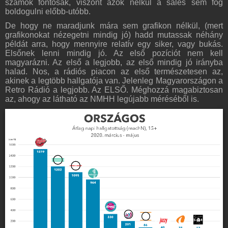
számok fontosak, viszont azok nélkül a sales sem fog
boldogulni előbb-utóbb.
De hogy ne maradjunk mára sem grafikon nélkül, (mert
grafikonokat nézegetni mindig jó) hadd mutassak néhány
példát arra, hogy mennyire relatív egy siker, vagy bukás.
Elsőnek lenni mindig jó. Az első pozíciót nem kell
magyarázni. Az első a legjobb, az első mindig jó irányba
halad. Nos, a rádiós piacon az első természetesen az,
akinek a legtöbb hallgatója van. Jelenleg Magyarországon a
Retro Rádió a legjobb. Az ELSŐ. Méghozzá magabiztosan
az, ahogy az látható az NMHH legújabb méréséből is.