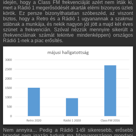
idején, hogy a Class FM frekvenciáját azért nem írták ki,
mert a Rádió 1 megerősödését akarták elérni bizonyos üzleti
körök. Ez persze bizonyíthatatlan szóbeszéd, az viszont
biztos, hogy a Retro és a Rádió 1 ugyanannak a szakmai
stábnak a munkája, és nekik nagyon jól jött a majd két éves
szünet a frekvencián. Szóval nézzük mennyire sikerült a
(frekvenciáinak számát tekintve mindenképpen) országos
Rádió 1-nek a piac erősítés.
Nem annyira… Pedig a Rádió 1-től sikeresebb, erősebb
brandet nem igazán tudunk ma Magyarországon mondani