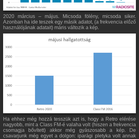
2020 március – május. Micsoda fölény, micsoda siker.
Azonban ha ide teszek egy másik adatot, (a frekvencia előző
használójának adatait) máris változik a kép.
Ha ehhez még hozzá tesszük azt is, hogy a Retro elérése
nagyobb, mint a Class FM-é valaha volt (hiszen a frekvencia
csomagja bővített) akkor még gyászosabb a kép. De
csavarjunk még egyet a dolgon: iparági pletyka volt annak