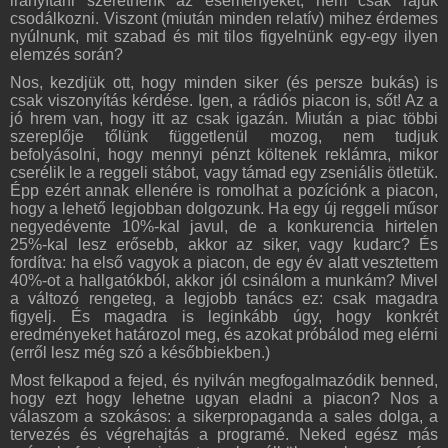
irányítani szeretnénk az eseményeket, nem csak rájuk
csodálkozni. Viszont (miután minden relatív) mihez érdemes
nyúlnunk, mit szabad és mit tilos figyelnünk egy-egy ilyen
elemzés során?
Nos, kezdjük ott, hogy minden siker (és persze bukás) is
csak viszonyítás kérdése. Igen, a rádiós piacon is, sőt! Az a
jó hrem van, hogy itt az csak igazán. Miután a piac többi
szereplője tőlünk függetlenül mozog, nem tudjuk
befolyásolni, hogy mennyi pénzt költenek reklámra, mikor
cserélik le a reggeli stábot, vagy támad egy zseniális ötletük.
Épp ezért annak ellenére is romolhat a pozíciónk a piacon,
hogy a lehető legjobban dolgozunk. Ha egy új reggeli műsor
negyedévente 10%-kal javul, de a konkurencia hirtelen
25%-kal lesz erősebb, akkor az siker, vagy kudarc? És
fordítva: ha első vagyok a piacon, de egy év alatt vesztettem
40%-ot a hallgatókból, akkor jól csinálom a munkám? Mivel
a változó rengeteg, a legjobb tanács ez: csak magadra
figyelj. És magadra is leginkább úgy, hogy konkrét
eredményeket határozol meg, és azokat próbálod meg elérni
(erről lesz még szó a későbbiekben.)
Most felkapod a fejed, és nyilván megfogalmazódik benned,
hogy ezt hogy lehetne ugyan eladni a piacon? Nos a
válaszom a szokásos: a sikerpropaganda a sales dolga, a
tervezés és végrehajtás a programé. Neked egész más