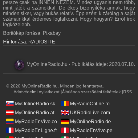
persze csak ha INNEN NÉZEM. Mindez ugyanis nem több,
mint játék a számokkal. De ékes bizonyítéka annak, hogy
minden siker, vagy bukás relatív. Épp ezért: kizárólag a saját
számainkkal érdemes foglalkozni. Hogy hogyan? Erről írok
legközelebb.
Borítókép forrása: Pixabay
Hír forrása: RADIOSITE
MyOnlineRadio.hu
-
Publikálás ideje:
2020.07.10.
© 2026 MyOnlineRadio.hu. Minden jog fenntartva.
Adatvédelmi nyilatkozat
|
Általános szerződési feltételek
|
RSS
MyOnlineRadio.sk
MyRadioOnline.ro
MyOnlineRadio.at
UKRadioLive.com
MyRadioEnVivo.co
MyOnlineRadio.de
MyRadioEnLigne.fr
MyRadioEnVivo.pe