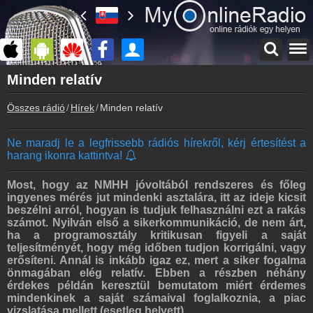
Főoldal
Minden relatív
myonlineradio.hu
Összes rádió
Hírek
Minden relatív
Bejelentkezés
Hozz létre saját fiókot!
Ne maradj le a legfrissebb rádiós hírekről, kérj értesítést a
Kapcsolat
harang ikonra kattintva!
Írj nekünk!
Partnerek
Most, hogy az NMHH jóvoltából rendszeres és főleg
Rádiós partnerek
ingyenes mérés jut mindenki asztalára, itt az ideje kicsit
beszélni arról, hogyan is tudjuk felhasználni ezt a rakás
Rádió beágyazás
számot. Nyilván első a sikerkommunikáció, de nem árt,
Ágyazd be weboldaladba
ha a programosztály kritikusan figyeli a saját
teljesítményét, hogy még időben tudjon korrigálni, vagy
Online rádió készítés
erősíteni. Annál is inkább igaz ez, mert a siker fogalma
Készítés lépésről lépésre
önmagában elég relatív. Ebben a részben néhány
érdekes példán keresztül bemutatom miért érdemes
mindenkinek a saját számaival foglalkoznia, a piac
vizslatása mellett (esetleg helyett).