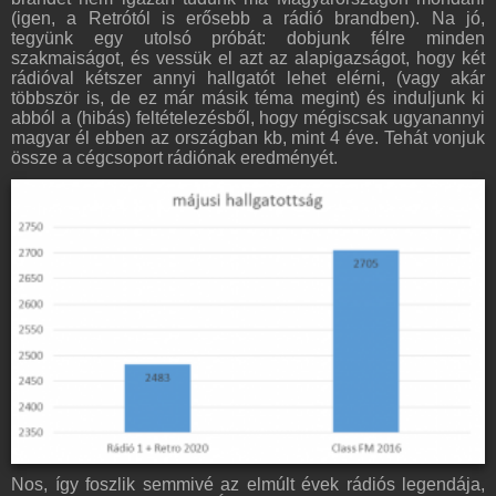
(igen, a Retrótól is erősebb a rádió brandben). Na jó,
tegyünk egy utolsó próbát: dobjunk félre minden
szakmaiságot, és vessük el azt az alapigazságot, hogy két
rádióval kétszer annyi hallgatót lehet elérni, (vagy akár
többször is, de ez már másik téma megint) és induljunk ki
abból a (hibás) feltételezésből, hogy mégiscsak ugyanannyi
magyar él ebben az országban kb, mint 4 éve. Tehát vonjuk
össze a cégcsoport rádiónak eredményét.
Nos, így foszlik semmivé az elmúlt évek rádiós legendája,