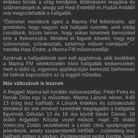
érdekes témák a világ trendjeire, történéseire reagálva és
sztárvendégek is, ahogy azt Hepi Endrétől és Hudák Anitától
már megszokhatták a hallgatók.
“Örömmel mondtunk igent a Manna FM felkérésére, azt
gondolom, hogy nagyon sok hallgató szerette, amit eddig
csináltunk, bízom benne, hogy sokan követnek bennünket
erre a frekvenciára. Mindent el fogunk követni, hogy egy
színvonalas, szórakoztató, tartalmas műsort csináljunk” –
mondta Hepi Endre, a Manna FM műsorvezetője.
Azoknak a hallgatóknak sem kell aggódniuk, akik korábban
a Manna FM vételkörzetén kívül hallgatták kedvenceiket,
mert a rádió új, ingyenes applikációján keresztül bárhonnan
be tudnak kapcsolódni az új reggeli műsorba.
Más változások is lesznek
A Reggeli Manna két korábbi műsorvezetője, Péter Petra és
Novák Dóra egy új műsorban, Manna Lányok néven, 9-től
13 óráig lesz hallható. A Lányok érdekes és szórakoztató
témákkal és sok zenével szeretnék megragadni a hallgatók
figyelmét. Délután 13 és 18 óra között István Dániel, 18
órától Argyelán Kriszta vezet műsort, majd 20 órától
Vobeczky Zoltán vezetésével a Lelátó című sportprogram
jelentkezik, amely szeptembertől hétfőtől – csütörtökig lesz
hallható ebben a sávban. Péntekenként pedig Kembe Sorel