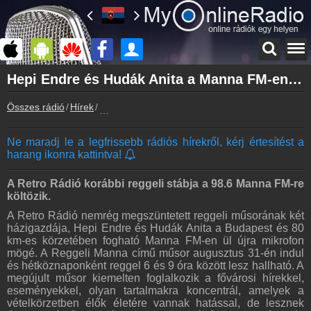
Főoldal
Hepi Endre és Hudák Anita a Manna FM-en folytatja
myonlineradio.hu
Összes rádió
Hírek
Hepi Endre és Hudák Anita a Manna FM-en folyt
Bejelentkezés
Hozz létre saját fiókot!
Ne maradj le a legfrissebb rádiós hírekről, kérj értesítést a
Kapcsolat
harang ikonra kattintva!
Írj nekünk!
Partnerek
A Retro Rádió korábbi reggeli stábja a 98.6 Manna FM-re
Rádiós partnerek
költözik.
A Retro Rádió nemrég megszüntetett reggeli műsorának két
Rádió beágyazás
házigazdája, Hepi Endre és Hudák Anita a Budapest és 80
Ágyazd be weboldaladba
km-es körzetében fogható Manna FM-en ül újra mikrofon
mögé. A Reggeli Manna című műsor augusztus 31-én indul
Online rádió készítés
és hétköznaponként reggel 6 és 9 óra között lesz hallható. A
Készítés lépésről lépésre
megújult műsor kiemelten foglalkozik a fővárosi hírekkel,
eseményekkel, olyan tartalmakra koncentrál, amelyek a
vételkörzetben élők életére vannak hatással, de lesznek