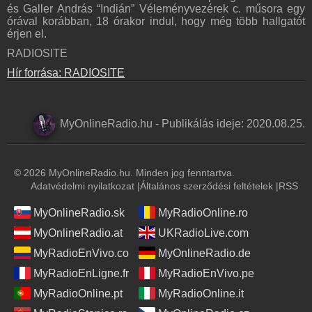
és Galler András “Indián” Véleményvezérek c. műsora egy
órával korábban, 18 órakor indul, hogy még több hallgatót
érjen el.
RADIOSITE
Hír forrása: RADIOSITE
MyOnlineRadio.hu
-
Publikálás ideje:
2020.08.25.
© 2026 MyOnlineRadio.hu. Minden jog fenntartva.
Adatvédelmi nyilatkozat
|
Általános szerződési feltételek
|
RSS
MyOnlineRadio.sk
MyRadioOnline.ro
MyOnlineRadio.at
UKRadioLive.com
MyRadioEnVivo.co
MyOnlineRadio.de
MyRadioEnLigne.fr
MyRadioEnVivo.pe
MyRadioOnline.pt
MyRadioOnline.it