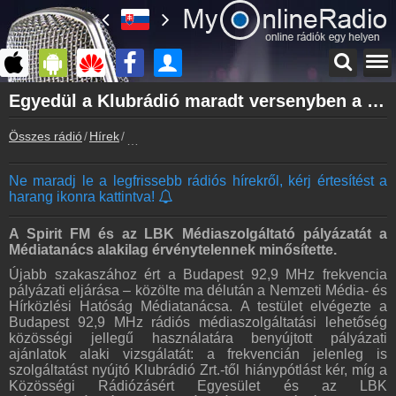
Főoldal
Egyedül a Klubrádió maradt versenyben a 92,9 MHz pályázatán
myonlineradio.hu
Összes rádió
Hírek
Egyedül a Klubrádió maradt versenyben a 92,9
Bejelentkezés
Hozz létre saját fiókot!
Ne maradj le a legfrissebb rádiós hírekről, kérj értesítést a
Kapcsolat
harang ikonra kattintva!
Írj nekünk!
Partnerek
A Spirit FM és az LBK Médiaszolgáltató pályázatát a
Rádiós partnerek
Médiatanács alakilag érvénytelennek minősítette.
Újabb szakaszához ért a Budapest 92,9 MHz frekvencia
Rádió beágyazás
pályázati eljárása – közölte ma délután a Nemzeti Média- és
Ágyazd be weboldaladba
Hírközlési Hatóság Médiatanácsa. A testület elvégezte a
Budapest 92,9 MHz rádiós médiaszolgáltatási lehetőség
Online rádió készítés
közösségi jellegű használatára benyújtott pályázati
Készítés lépésről lépésre
ajánlatok alaki vizsgálatát: a frekvencián jelenleg is
szolgáltatást nyújtó Klubrádió Zrt.-től hiánypótlást kér, míg a
Közösségi Rádiózásért Egyesület és az LBK