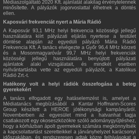
Médiaszolgáltató 2020 Kft. ajánlatát alakilag érvénytelennek
minősítette. A pályázók jogorvoslattal élhetnek a döntés
ellen.
Kaposvári frekvenciát nyert a Mária Rádió
A Kaposvár 93,1 MHz helyi frekvencia közösségi jellegű
használatára kiírt pályázati eljárás nyertese a testület
döntése alapján az egyedüli pályázó Mária Rádió
Frekvencia Kft. A tanács elvégezte a Győr 96,4 MHz körzeti
és a Mosonmagyaróvár 99,7 MHz helyi frekvenciák
közösségi jellegű használatára benyújtott pályázati
ajánlatok alaki vizsgálatait, és mindkét esetben
nyilvántartásba vette az egyedüli pályázót, a Katolikus
Rádió Zrt.-t.
Hatékony volt a helyi rádiók összefogása a beteg
gyerekekért
A tanács elfogadott egy hatáselemzést is, amelyet a
Médiatanács megbízásából a Kantar Hoffmann-Scores
Group készített a HEROE jótékonysági kampányáról.
Novemberben az egyesület mind a hatvanhat tagja
csatlakozott egy okoseszközökre szóló adománygyűjtéshez,
hogy a kórházban ápolt gyermekek számára megkönnyítsék
a kapcsolattartást szeretteikkel a járványhelyzet karácsonyi
időszakában, és rendszeresen adtak közre felhívásokat a