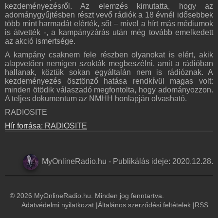
kezdeményezésről. Az elemzés kimutatta, hogy az
adománygyűjtésben részt vevő rádiók a 18 évnél idősebbek
több mint harmadát elérték, sőt – mivel a hírt más médiumok
is átvették -, a kampányzárás után még tovább emelkedett
az akció ismertsége.
A kampány csaknem fele részben olyanokat is elért, akik
alapvetően nemigen szokták megbeszélni, amit a rádióban
hallanak, köztük sokan egyáltalán nem is rádióznak. A
kezdeményezés ösztönző hatása rendkívül magas volt:
minden ötödik válaszadó megfontolta, hogy adományozzon.
A teljes dokumentum az NMHH honlapján olvasható.
RADIOSITE
Hír forrása: RADIOSITE
MyOnlineRadio.hu
-
Publikálás ideje:
2020.12.28.
© 2026 MyOnlineRadio.hu. Minden jog fenntartva.
Adatvédelmi nyilatkozat
|
Általános szerződési feltételek
|
RSS