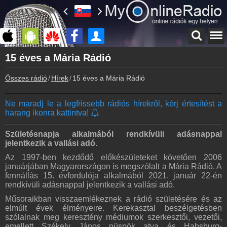
Főoldal
15 éves a Mária Rádió
myonlineradio.hu
Összes rádió
Hírek
15 éves a Mária Rádió
Bejelentkezés
Hozz létre saját fiókot!
Ne maradj le a legfrissebb rádiós hírekről, kérj értesítést a
Kapcsolat
harang ikonra kattintva!
Írj nekünk!
Partnerek
Születésnapja alkalmából rendkívüli adásnappal
Rádiós partnerek
jelentkezik a vallási adó.
Az 1997-ben kezdődő előkészületeket követően 2006
Rádió beágyazás
januárjában Magyarországon is megszólalt a Mária Rádió. A
Ágyazd be weboldaladba
fennállás 15. évfordulója alkalmából 2021. január 22-én
rendkívüli adásnappal jelentkezik a vallási adó.
Online rádió készítés
Készítés lépésről lépésre
Műsoraikban visszaemlékeznek a rádió születésére és az
elmúlt évek élményeire. Kerekasztal beszélgetésben
szólalnak meg keresztény médiumok szerkesztői, vezetői,
emellett Székely János püspök atya és Habsburg-