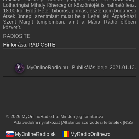
Lotharingiai Mihály főherceg úr köszöntőjét is hallható lesz.
18.00-kor Erdő Péter bíboros, prímás, esztergom-budapesti
érsek ünnepi szentmisét mutat be a Lehel téri Árpád-házi
Szent Margit templomban, amit a Mária Rádió élőben
közvetít.
RADIOSITE
Hír forrása: RADIOSITE
MyOnlineRadio.hu
-
Publikálás ideje:
2021.01.13.
© 2026 MyOnlineRadio.hu. Minden jog fenntartva.
Adatvédelmi nyilatkozat
|
Általános szerződési feltételek
|
RSS
MyOnlineRadio.sk
MyRadioOnline.ro